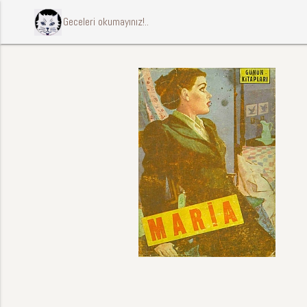
ccccci Geceleri okumayınız!..