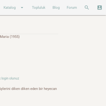
arrow_drop_down
search
account_box
Katalog
Topluluk
Blog
Forum
Maria (1955)
 login olunuz
ylerini diken diken eden bir heyecan