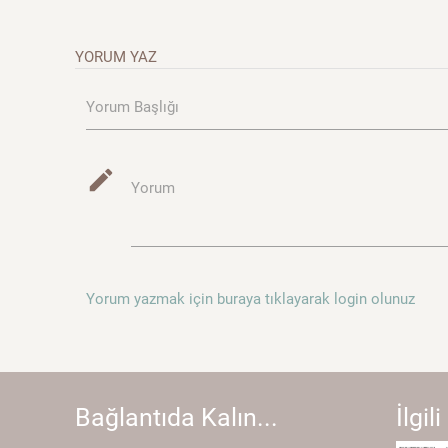
YORUM YAZ
Yorum Başlığı
mode_edit
Yorum
Yorum yazmak için buraya tıklayarak login olunuz
Bağlantıda Kalın...
İlgili