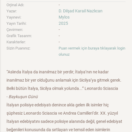
-
Orjinal Adı:
D. Dilşad Karail Nazlıcan
Yazar:
Mylos
Yayınevi:
2025
Yayın Tarihi:
-
Çevirmen:
-
Grafik Tasarım:
-
Karakterler:
Sizin Puanınız:
Puan vermek için buraya tıklayarak login
olunuz
“Aslında İtalya da inanılmaz bir yerdir; İtalya’nın ne kadar
inanılmaz bir yer olduğunu anlamak için Sicilya’ya gitmek gerek.
Belki bütün İtalya, Sicilya olmak yolunda...” Leonardo Sciascia
-
Baykuşun Günü
İtalyan polisiye edebiyatı denince akla gelen ilk isimler hiç
şüphesiz Leonardo Sciascia ve Andrea Camilleri’dir. XX. yüzyıl
İtalyan edebiyatını sadece polisiye alanında değil, genel edebiyat
beğenileri konusunda da sırtlayan ve temsil eden isimlerin