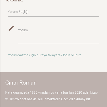
YORUM YAZ
Yorum Başlığı
mode_edit
Yorum
Yorum yazmak için buraya tıklayarak login olunuz
Cinai Roman
Katalogumuzda 1885 yılından bu yana basılan 8620 adet kitap
ve 10526 adet baskısı bulunmaktadır. Geceleri okumayınız!..