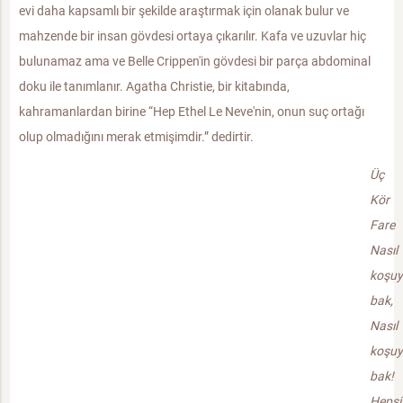
evi daha kapsamlı bir şekilde araştırmak için olanak bulur ve
mahzende bir insan gövdesi ortaya çıkarılır. Kafa ve uzuvlar hiç
bulunamaz ama ve Belle Crippen'in gövdesi bir parça abdominal
doku ile tanımlanır. Agatha Christie, bir kitabında,
kahramanlardan birine “Hep Ethel Le Neve'nin, onun suç ortağı
olup olmadığını merak etmişimdir.” dedirtir.
Üç
Kör
Fare
Nasıl
koşuy
bak,
Nasıl
koşuy
bak!
Hepsi