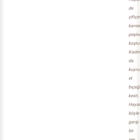
de
çiftçi
karısı
peşin
koştul
Kadın
da
kuyruk
et
bıçağı
kesti.
Hayat
böyle
garip
bir
şey