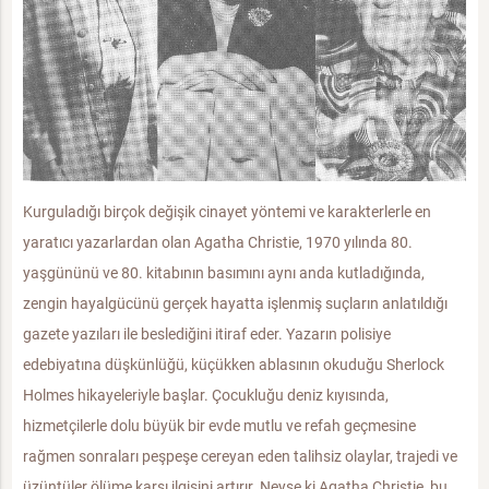
Kurguladığı birçok değişik cinayet yöntemi ve karakterlerle en
yaratıcı yazarlardan olan Agatha Christie, 1970 yılında 80.
yaşgününü ve 80. kitabının basımını aynı anda kutladığında,
zengin hayalgücünü gerçek hayatta işlenmiş suçların anlatıldığı
gazete yazıları ile beslediğini itiraf eder. Yazarın polisiye
edebiyatına düşkünlüğü, küçükken ablasının okuduğu Sherlock
Holmes hikayeleriyle başlar. Çocukluğu deniz kıyısında,
hizmetçilerle dolu büyük bir evde mutlu ve refah geçmesine
rağmen sonraları peşpeşe cereyan eden talihsiz olaylar, trajedi ve
üzüntüler ölüme karşı ilgisini artırır. Neyse ki Agatha Christie, bu