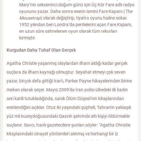
Mary’nin sekseninci doğum günü için Üç Kör Fare adlı radyo
oyununu yazar. Daha sonra eserin ismini Fare Kapanı (
The
Mousetrap
) olarak değiştirip, tiyatro oyunu haline sokar.
1952 yılından beri Londra’da perdelerini açan Fare Kapanı,
en uzun süre sahnelenen oyun olarak tüm rekorları
kırmıştır.
Kurgudan Daha Tuhaf Olan Gerçek
Agatha Christie yaşanmış olaylardan ilham aldığı kadar gerçek
suçlara da ilham kaynağı olmuştur. Seyahat etmeyi çok seven
yazar, birçok defa gittiği İran’ı, Parker Payne hikayelerinden birine
mekan olarak seçer. Mayıs 2009'da İran polisi ülkedeki ilk kadın
seri katili tutukladığında, sanık Ölüm Düşesi’nin kitaplarından
esinlendiğini açıklar. Otuz iki yaşındaki şüpheli, Tahran'ın yaklaşık
yüz mil kuzeydoğusundaki Qazvin şehrinde altı kişiyi öldürmekle
suçlanır. Savcı, İranlı gazetecilere şunları söyler: “Agatha Christie
kitaplarındaki cinayet yöntemleri alınmış ve herhangi bir iz