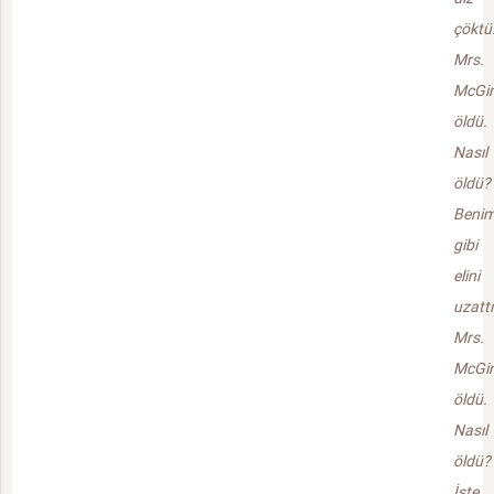
çöktü
Mrs.
McGi
öldü.
Nasıl
öldü?
Beni
gibi
elini
uzattı
Mrs.
McGi
öldü.
Nasıl
öldü?
İşte