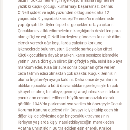
bildirir. Doktor hemen çiftliğe koşturmasına rağmen ne
yazık ki küçük çocuğu kurtarmayı başaramaz. Dennis
O’Neill şiddet ve açlık yüzünden öldüğünde daha 12
yaşındadır. 9 yaşındaki kardeşi Terence’in mahkemede
yaptığı şahitlik tüyler ürpertici gerçekleri ortaya çıkarır.
Çocukları evlatlık edinmelerinin karşılığında devletten para
alan çiftçi ve eşi, O’Neill kardeşlere günde en fazla bir dilim
ekmek vererek ağır koşullarda çalıştırıp korkunç
işkencelerde bulunmuştur. Genelde sarhoş olan çiftçi,
küçük çocuklara dayak atarken, karısı sessizce izlemekle
yetinir. Dava dört gün sürer; jüri çiftçiyi 6 yıla, eşini ise 6 aya
mahkum eder. Kısa bir süre sonra boşanan çifte verilen
ceza tatmin edici olmaktan çok uzaktır. Küçük Dennis’in
ölümü İngiltere’yi ayağa kaldırır. Daha önce de yanlarına
aldıkları çocuklara kötü davrandıkları gerekçesiyle birçok
şikayetler almış bir aileye, geçmişi araştırılmaksızın tekrar
çocukların emanet edilmesi büyük sorumsuzluk olarak
görülür. 1946’da parlemantoya verilen bir önergeyle Çocuk
Koruma Kanunu güçlendirilir. Davayı ilgiyle takip eden bir
diğer kişi de böylesine ağır bir çocukluk travmasının
ilerleyen yaşlarda kişiyi nasıl etkileyeceğini merak eden
Agatha Christie’dir. Bu trajediden esinlenerek, Kraliçe