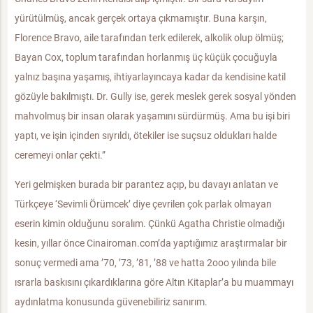
yürütülmüş, ancak gerçek ortaya çıkmamıştır. Buna karşın,
Florence Bravo, aile tarafından terk edilerek, alkolik olup ölmüş;
Bayan Cox, toplum tarafından horlanmış üç küçük çocuğuyla
yalnız başına yaşamış, ihtiyarlayıncaya kadar da kendisine katil
gözüyle bakılmıştı. Dr. Gully ise, gerek meslek gerek sosyal yönden
mahvolmuş bir insan olarak yaşamını sürdürmüş. Ama bu işi biri
yaptı, ve işin içinden sıyrıldı, ötekiler ise suçsuz oldukları halde
ceremeyi onlar çekti.”
Yeri gelmişken burada bir parantez açıp, bu davayı anlatan ve
Türkçeye ‘Sevimli Örümcek’ diye çevrilen çok parlak olmayan
eserin kimin olduğunu soralım. Çünkü Agatha Christie olmadığı
kesin, yıllar önce Cinairoman.com’da yaptığımız araştırmalar bir
sonuç vermedi ama ’70, ’73, ’81, ’88 ve hatta 2ooo yılında bile
ısrarla baskısını çıkardıklarına göre Altın Kitaplar’a bu muammayı
aydınlatma konusunda güvenebiliriz sanırım.