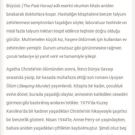
Büyüsü
(The Pale Horse)
adlı eserini okurken kitabı aniden
bırakarak doktorlara koşar. Hastalığın kitaptakine benzer talyum
zehirlenmesi semptomları taşıdığını söyler, laboratuar testinde on
misli fazla talyum miktarı tespit edilince teşhisin doğru olduğu
görülür. Muhtemelen küçük kız, haşere öldürmek için kullanılan ev
zehirinden yemiştir. Durum umutsuz gibi görünmesine rağmen
çocuk tedaviye iyi yanıt verir ve tamamiyle iyileşir.
Agatha Christie'nin ölümünden sonra, İkinci Dünya Savaşı
sırasında yazıp, bir kasada muhafaza ettiği son romanı Uyuyan
Ölüm (
Sleeping Murder
) yayımlandı. Kitapta bir kadın, çocukluk
evine döner; burada yaşadığı olaylar, annesinin katledilen cesedini
görmesi gibi bastırılmış anılarını tetikler. 1979’da Kuzey
Karolina’da bir kadının yaşadıkları Christie'nin hikayesiyle şaşırtıcı
bir benzerlik gösterir. Nisan 1944'te, Annie Perry on yaşındayken,
babası aniden yaşadıkları çiftlikten kaybolmuştur. Şimdi otuz beş