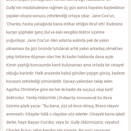
Gully’nin müdahalesine rağmen üç gün sonra hayatını kaybedince
yapılan otopsi sonucu zehirlendiği ortaya çıkar. Jane Cox’un,
‘Charles, hasta yatağında bana intihar ettiğini itiraf etti’ ifadesine
karşın şüpheler genç dul ve eski sevgilisi doktor üzerine
yoğunlaşır. Jane Cox’un ölen adama aslında pek de yakın
olmaması da göz önünde tutularak artık yakın arkadaş olmaktan
çıkıp birbirine düşman olan her iki kadın hakkında dava açılır.
Kimin yaptığı konusunda kanıt bulunamaz ama ortada bir cinayet
olduğu barizdir. Halk arasında kabul görülen yaygın görüş, kadının
kocasını zehirlediği yönündedir. Davayı yakından takip eden
Agatha Christie’ye göre ise her iki kadın da suçsuz olup katil
doktordur. Yanlış Hüküm’de (
Ordeal by Innocence
) bu dava
üzerine şöyle yazar: “Bu bana, yüz yıl önce olmuş, Bravo olayını
anımsattı. Kitaplar hâlâ o olaydan söz ederler: Cinayeti karısı işledi
derler, hayır Bayan Cox'dur, veya Dr. Gully öldürmüştür, veyahut
Charles Bravo zehiri kendisi alıp içmiştir. Bir sürü varsayım