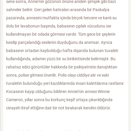
sene sonra, Annie'nin gözünün önüne aniden şimşek gibi bazı
sahneler belirir. Geri gelen hatıraları arasında bir Paskalya
pazarında, annesini mutfakta içinde birçok tencere ve kanlı su
dolu bir lavabonun başında, babasının çıplak vücudunu ise
kullanılmayan bir odada görmesi vardır. Tüm gece bir şeylerin
kesilip parçalandığı seslerini duyduğunu da anımsar. Ayrıca
babasının ortadan kaybolduğu hafta dışarıda bulunan tuvaleti
kullandığında, adamın yüzü bir su birikintisinde belirmiştir. Bu
rahatsız edici görüntüler hakkında bir psikiyatriste danıştıktan
sonra, polise gitmesi önerilir. Polis olayı ciddiye alır ve eski
tuvaletin bulunduğu yeri kazdıklarında insan kalıntılarına rastlanır.
Kocasının kayıp olduğunu bildiren Annie'nin annesi Winnie
Cameron, yıllar sonra bu korkunç keşif ortaya çıkarıldığında
cinayeti itiraf ettiğine dair bir not bırakarak kendini öldürür.