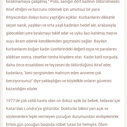
bırakmamaya çalışılmış.” Polis, sanığın dört kadının öldürülmesini
itiraf ettiğini ve borcunu ödemek için umutsuz bir para
ihtiyacından dolayı bunu yaptığını açıklar. Kurbanlarını dikkatle
seçen sanık, yaşlıları ve orta yaşlı kadınları hedef alır, arabasıyla
gidecekleri yere bırakmayı teklif eder ve uyku ilacı katılmış meyve
suyu ikram ederek kendilerinden geçmesini sağlar. Bayılan
kurbanlarını boğan kadın üzerlerindeki değerli eşya ve paralarını
aldıktan sonra, cesetleri tenha köşelere atar. Kadın katil sorguda,
daha önce evsahibesi ve teyzesini de öldürdüğünü itiraf eder,
kadınlara, ‘beni sevgisinden mahrum eden anneme çok
benziyorsunuz’ diye yaklaştığını ve böylelikle onların güvenini
kazandığını söyler.
1977'de çok ciddi hasta olan on dokuz aylık bir bebek, tedavisi için
Katar'dan Londra’ya götürülür. Doktorlar bilinci yarı açık ve
söylenenlere tepki vermeyen çocuğun durumundan endişelenirler.
Ertesi gün çocuğun başında nöbet tutan bir hemşire, Ölüm