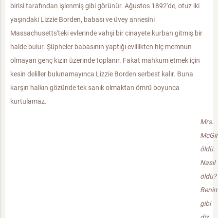
birisi tarafından işlenmiş gibi görünür. Ağustos 1892'de, otuz iki
yaşındaki Lizzie Borden, babası ve üvey annesini
Massachusetts'teki evlerinde vahşi bir cinayete kurban gitmiş bir
halde bulur. Şüpheler babasının yaptığı evlilikten hiç memnun
olmayan genç kızın üzerinde toplanır. Fakat mahkum etmek için
kesin deliller bulunamayınca Lizzie Borden serbest kalır. Buna
karşın halkın gözünde tek sanık olmaktan ömrü boyunca
kurtulamaz.
Mrs.
McGi
öldü.
Nasıl
öldü?
Beni
gibi
diz