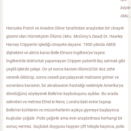
böyle
öldü…
Hercules Poirot ve Ariadne Oliver tarafından araştırılan bir cinayet
gizemi olan Hizmetçinin Ölümü (
Mrs. McGinty’s Dead
) Dr. Hawley
Harvey Crippen'in işlediği cinayete dayanır. 1900 yılında ABDli
dişhekimi ve aktris karısı Belle Elmore İngiltere'ye taşınır.
İngiltere’de doktorluk yapamayan Crippen patentli ilaç satmak gibi
çeşitli işlerde çalışır. On yıl sonra karısını ölümcül bir doz zehir
vererek öldürüp, sonra cesedi parçalayarak mahzene gömer ve
soranlara karısının, bir akrabasının hastalığı nedeniyle Amerika'ya
döndüğünü söyleyerek Belle'nin kayboluşunu açıklar. Bu arada
sekreteri ve metresi Ethel le Neve, Londra'daki evine taşınıp
Belle'nin kürklerini ve mücevherlerini açıkça giymeye başlayınca
kuşkular çoğalır. Polis çağırılır ama evin araştırılması herhangi bir
sonuç vermez. Suçluluk duygusu taşıyan çift telaşla kaçınca, polis