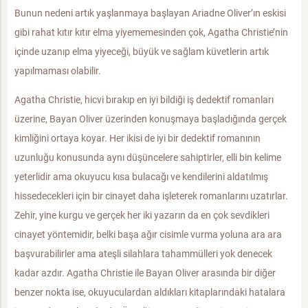
Bunun nedeni artık yaşlanmaya başlayan Ariadne Oliver’ın eskisi
gibi rahat kıtır kıtır elma yiyememesinden çok, Agatha Christie’nin
içinde uzanıp elma yiyeceği, büyük ve sağlam küvetlerin artık
yapılmaması olabilir.
Agatha Christie, hicvi bırakıp en iyi bildiği iş dedektif romanları
üzerine, Bayan Oliver üzerinden konuşmaya başladığında gerçek
kimliğini ortaya koyar. Her ikisi de iyi bir dedektif romanının
uzunluğu konusunda aynı düşüncelere sahiptirler, elli bin kelime
yeterlidir ama okuyucu kısa bulacağı ve kendilerini aldatılmış
hissedecekleri için bir cinayet daha işleterek romanlarını uzatırlar.
Zehir, yine kurgu ve gerçek her iki yazarın da en çok sevdikleri
cinayet yöntemidir, belki başa ağır cisimle vurma yoluna ara ara
başvurabilirler ama ateşli silahlara tahammülleri yok denecek
kadar azdır. Agatha Christie ile Bayan Oliver arasında bir diğer
benzer nokta ise, okuyuculardan aldıkları kitaplarındaki hatalara