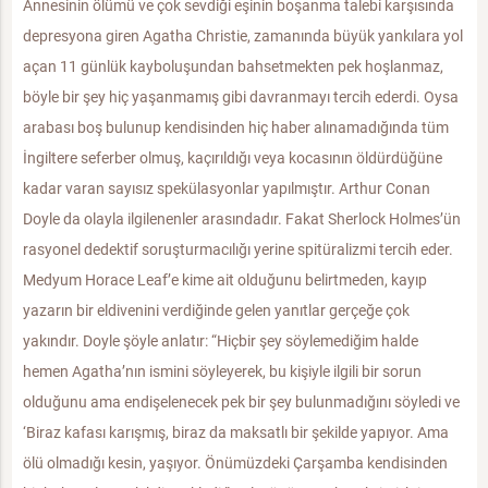
Annesinin ölümü ve çok sevdiği eşinin boşanma talebi karşısında
depresyona giren Agatha Christie, zamanında büyük yankılara yol
açan 11 günlük kayboluşundan bahsetmekten pek hoşlanmaz,
böyle bir şey hiç yaşanmamış gibi davranmayı tercih ederdi. Oysa
arabası boş bulunup kendisinden hiç haber alınamadığında tüm
İngiltere seferber olmuş, kaçırıldığı veya kocasının öldürdüğüne
kadar varan sayısız spekülasyonlar yapılmıştır. Arthur Conan
Doyle da olayla ilgilenenler arasındadır. Fakat Sherlock Holmes’ün
rasyonel dedektif soruşturmacılığı yerine spitüralizmi tercih eder.
Medyum Horace Leaf’e kime ait olduğunu belirtmeden, kayıp
yazarın bir eldivenini verdiğinde gelen yanıtlar gerçeğe çok
yakındır. Doyle şöyle anlatır: “Hiçbir şey söylemediğim halde
hemen Agatha’nın ismini söyleyerek, bu kişiyle ilgili bir sorun
olduğunu ama endişelenecek pek bir şey bulunmadığını söyledi ve
‘Biraz kafası karışmış, biraz da maksatlı bir şekilde yapıyor. Ama
ölü olmadığı kesin, yaşıyor. Önümüzdeki Çarşamba kendisinden