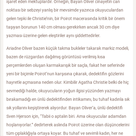
işaret eden mektuplardır. Örneğin, Bayan Oliver cinayetin can
noktası bir sebzeyi yanlış bir mevsimde yazınca okuyuculardan
gelen tepki ile Christie’nin, bir Poirot macerasında kritik bir önem
taşıyan borunun 140 cm olması gerekirken ancak 30 cm diye
yazması üzerine gelen eleştiriler aynı şiddettedirler.
Ariadne Oliver bazen küçük takma bukleler takarak markiz modeli,
bazen de rüzgardan dağılmış görüntüsü verilmiş kısa
perçemlerden oluşan karmakarışık bir saçla, fakat her seferinde
yeni bir biçimle Poirot’nun karşısına çıkarak, dedektifin gözlerini
hayretle açmasına neden olur. Kimbilir Agatha Christie belki de hiç
sevmediği halde, okuyucuların yoğun ilgisi yüzünden yazmayı
bırakamadığı en ünlü dedektifinden intikamını, bu tuhaf kadınla sık
sık yollarını keşiştirerek alıyordur. Bayan Oliver’a, ünlü dedektifi
Sven Hjerson için, “Tabii o aptalın biri. Ama okuyucular adamdan
hoşlanıyorlar.” dedirterek aslında Poirot üzerine olan düşüncelerini
tüm çıplaklığıyla ortaya koyar. Bu tuhaf ve sevimli kadın, her ne