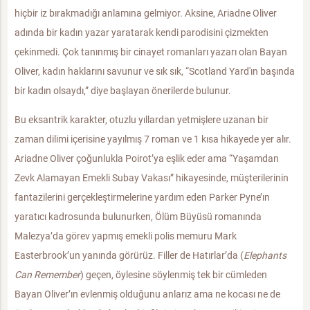
hiçbir iz bırakmadığı anlamına gelmiyor. Aksine, Ariadne Oliver
adında bir kadın yazar yaratarak kendi parodisini çizmekten
çekinmedi. Çok tanınmış bir cinayet romanları yazarı olan Bayan
Oliver, kadın haklarını savunur ve sık sık, “Scotland Yard'ın başında
bir kadın olsaydı,” diye başlayan önerilerde bulunur.
Bu eksantrik karakter, otuzlu yıllardan yetmişlere uzanan bir
zaman dilimi içerisine yayılmış 7 roman ve 1 kısa hikayede yer alır.
Ariadne Oliver çoğunlukla Poirot’ya eşlik eder ama “Yaşamdan
Zevk Alamayan Emekli Subay Vakası” hikayesinde, müşterilerinin
fantazilerini gerçekleştirmelerine yardım eden Parker Pyne’ın
yaratıcı kadrosunda bulunurken, Ölüm Büyüsü romanında
Malezya’da görev yapmış emekli polis memuru Mark
Easterbrook’un yanında görürüz. Filler de Hatırlar’da (
Elephants
Can Remember
) geçen, öylesine söylenmiş tek bir cümleden
Bayan Oliver’ın evlenmiş olduğunu anlarız ama ne kocası ne de