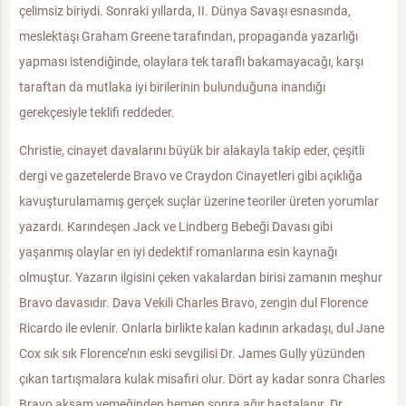
çelimsiz biriydi. Sonraki yıllarda, II. Dünya Savaşı esnasında,
meslektaşı Graham Greene tarafından, propaganda yazarlığı
yapması istendiğinde, olaylara tek taraflı bakamayacağı, karşı
taraftan da mutlaka iyi birilerinin bulunduğuna inandığı
gerekçesiyle teklifi reddeder.
Christie, cinayet davalarını büyük bir alakayla takip eder, çeşitli
dergi ve gazetelerde Bravo ve Craydon Cinayetleri gibi açıklığa
kavuşturulamamış gerçek suçlar üzerine teoriler üreten yorumlar
yazardı. Karındeşen Jack ve Lindberg Bebeği Davası gibi
yaşanmış olaylar en iyi dedektif romanlarına esin kaynağı
olmuştur. Yazarın ilgisini çeken vakalardan birisi zamanın meşhur
Bravo davasıdır. Dava Vekili Charles Bravo, zengin dul Florence
Ricardo ile evlenir. Onlarla birlikte kalan kadının arkadaşı, dul Jane
Cox sık sık Florence’nın eski sevgilisi Dr. James Gully yüzünden
çıkan tartışmalara kulak misafiri olur. Dört ay kadar sonra Charles
Bravo akşam yemeğinden hemen sonra ağır hastalanır. Dr.