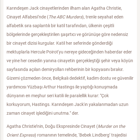
Karındeşen Jack cinayetlerinden ilham alan Agatha Christie,
Cinayet Alfabesi’nde (
The ABC Murders
), trenle seyahat eden
alfabetik sıra saplantılı bir katil tarafından, ülkenin çeşitli
bölgelerinde gerçekleştirilen şaşırtıcı ve görünüşe göre nedensiz
bir cinayet dizisi kurgular. Katil her seferinde gönderdiği
mektuplarla Hercule Poirot'yu nereye gideceğinden haberdar eder
ve yine her cesedin yanına cinayetin gerçekleştiği şehir veya köyün
sayfasında açılan demiryolları rehberinin bir kopyasını bırakır.
Gizemi çözmeden önce, Belçikalı dedektif, kadim dostu ve güvenilir
yardımcısı Yüzbaşı Arthur Hastings ile yaptığı konuşmada
dünyanın en meşhur seri katili ile paralellik kurar: "Çok
korkuyorum, Hastings. Karındeşen Jack'ın yakalanmadan uzun
zaman cinayet işlediğini unutma." der.
Agatha Christie’nin, Doğu Ekspresinde Cinayet (
Murder on the
Orient Express
) romanının temelinde, ‘Bebek Lindberg’ trajedisi