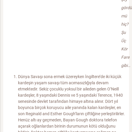
görd
mü
hiç?
Şu
Üç
Kör
Fare
gibi…
Dünya Savaşı sona ermek üzereyken İngiltere’de iki küçük
kardeşin yaşam savaşı tüm acımasızlığıyla devam
etmektedir. Sekiz çocuklu yoksul bir aileden gelen O’Neill
kardeşler, 8 yaşındaki Dennis ve 5 yaşındaki Terence, 1940
senesinde devlet tarafından himaye altına alınır. Dört yıl
boyunca birçok koruyucu aile yanında kalan kardeşler, en
son Reginald and Esther Gough’ların çiftliğine yerleştirilirler.
Henüz altı ay geçmeden, Bayan Gough doktora telefon
açarak oğlanlardan birinin durumunun kötü olduğunu