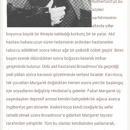
Rutherford’un bu
sözleri
sarfetmesinin
altında yıllar
boyunca büyük bir itinayla sakladığı korkunç bir sır yatar. Akıl
hastası babası uzun süren tedavisinin ardından hastaneden
taburcu edildikten sonra tekrar ağır bir psikotik nöbet geçirir. Birini
başını ezerek öldürdükten sonra boğazını keserek intihar
girişiminde bulunur. Ünlü akıl hastanesi Broadmoor’da geçirdiği
yedi yıldan sonra karısının gözetiminde serbest bırakılır. Karı-koca,
tek çocukları Margaret doğduktan hemen sonra yeni bir başlangıç
için soyadlarını değiştirip Hindistan’a giderler. Fakat Margaret üç
yaşındayken depresif annesi kendini bahçedeki bir ağaca asınca
İngiltere’ye geri dönerler. Kederli koca kendi isteğiyle bu sefer
temelli olmak üzere Broadmoor’a giderken Margaret teyzesi
tarafından yetiştirilir. Tüm bu olanlar kendisinden saklanarak,