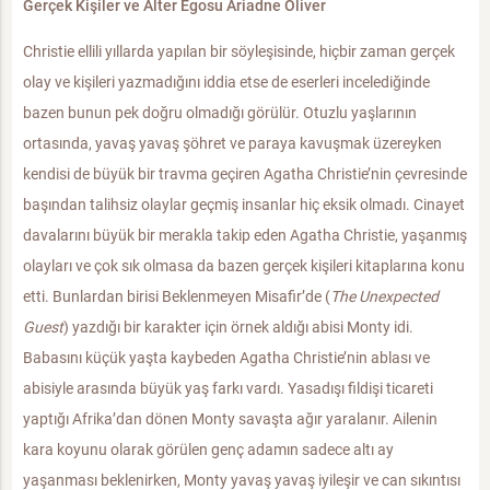
Gerçek Kişiler ve Alter Egosu Ariadne Oliver
Christie ellili yıllarda yapılan bir söyleşisinde, hiçbir zaman gerçek
olay ve kişileri yazmadığını iddia etse de eserleri incelediğinde
bazen bunun pek doğru olmadığı görülür. Otuzlu yaşlarının
ortasında, yavaş yavaş şöhret ve paraya kavuşmak üzereyken
kendisi de büyük bir travma geçiren Agatha Christie’nin çevresinde
başından talihsiz olaylar geçmiş insanlar hiç eksik olmadı. Cinayet
davalarını büyük bir merakla takip eden Agatha Christie, yaşanmış
olayları ve çok sık olmasa da bazen gerçek kişileri kitaplarına konu
etti. Bunlardan birisi Beklenmeyen Misafir’de (
The Unexpected
Guest
) yazdığı bir karakter için örnek aldığı abisi Monty idi.
Babasını küçük yaşta kaybeden Agatha Christie’nin ablası ve
abisiyle arasında büyük yaş farkı vardı. Yasadışı fildişi ticareti
yaptığı Afrika’dan dönen Monty savaşta ağır yaralanır. Ailenin
kara koyunu olarak görülen genç adamın sadece altı ay
yaşanması beklenirken, Monty yavaş yavaş iyileşir ve can sıkıntısı