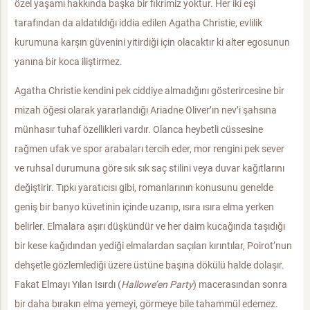
özel yaşamı hakkında başka bir fikrimiz yoktur. Her iki eşi
tarafından da aldatıldığı iddia edilen Agatha Christie, evlilik
kurumuna karşın güvenini yitirdiği için olacaktır ki alter egosunun
yanına bir koca iliştirmez.
Agatha Christie kendini pek ciddiye almadığını gösterircesine bir
mizah öğesi olarak yararlandığı Ariadne Oliver’ın nev’i şahsına
münhasır tuhaf özellikleri vardır. Olanca heybetli cüssesine
rağmen ufak ve spor arabaları tercih eder, mor rengini pek sever
ve ruhsal durumuna göre sık sık saç stilini veya duvar kağıtlarını
değiştirir. Tıpkı yaratıcısı gibi, romanlarının konusunu genelde
geniş bir banyo küvetinin içinde uzanıp, ısıra ısıra elma yerken
belirler. Elmalara aşırı düşkündür ve her daim kucağında taşıdığı
bir kese kağıdından yediği elmalardan saçılan kırıntılar, Poirot’nun
dehşetle gözlemlediği üzere üstüne başına dökülü halde dolaşır.
Fakat Elmayı Yılan Isırdı (
Hallowe’en Party
) macerasından sonra
bir daha bırakın elma yemeyi, görmeye bile tahammül edemez.