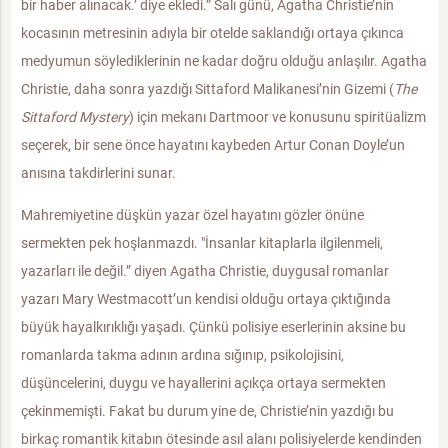
bir haber alınacak.’ diye ekledi.” Salı günü, Agatha Christie’nin
kocasının metresinin adıyla bir otelde saklandığı ortaya çıkınca
medyumun söylediklerinin ne kadar doğru olduğu anlaşılır. Agatha
Christie, daha sonra yazdığı Sittaford Malikanesi’nin Gizemi (
The
Sittaford Mystery
) için mekanı Dartmoor ve konusunu spiritüalizm
seçerek, bir sene önce hayatını kaybeden Artur Conan Doyle’un
anısına takdirlerini sunar.
Mahremiyetine düşkün yazar özel hayatını gözler önüne
sermekten pek hoşlanmazdı. "İnsanlar kitaplarla ilgilenmeli,
yazarları ile değil.” diyen Agatha Christie, duygusal romanlar
yazarı Mary Westmacott’un kendisi olduğu ortaya çıktığında
büyük hayalkırıklığı yaşadı. Çünkü polisiye eserlerinin aksine bu
romanlarda takma adının ardına sığınıp, psikolojisini,
düşüncelerini, duygu ve hayallerini açıkça ortaya sermekten
çekinmemişti. Fakat bu durum yine de, Christie’nin yazdığı bu
birkaç romantik kitabın ötesinde asıl alanı polisiyelerde kendinden