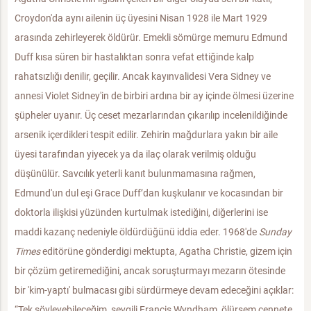
Croydon'da aynı ailenin üç üyesini Nisan 1928 ile Mart 1929
arasında zehirleyerek öldürür. Emekli sömürge memuru Edmund
Duff kısa süren bir hastalıktan sonra vefat ettiğinde kalp
rahatsızlığı denilir, geçilir. Ancak kayınvalidesi Vera Sidney ve
annesi Violet Sidney'in de birbiri ardına bir ay içinde ölmesi üzerine
şüpheler uyanır. Üç ceset mezarlarından çıkarılıp incelenildiğinde
arsenik içerdikleri tespit edilir. Zehirin mağdurlara yakın bir aile
üyesi tarafından yiyecek ya da ilaç olarak verilmiş olduğu
düşünülür. Savcılık yeterli kanıt bulunmamasına rağmen,
Edmund'un dul eşi Grace Duff’dan kuşkulanır ve kocasından bir
doktorla ilişkisi yüzünden kurtulmak istediğini, diğerlerini ise
maddi kazanç nedeniyle öldürdüğünü iddia eder. 1968'de
Sunday
Times
editörüne gönderdigi mektupta, Agatha Christie, gizem için
bir çözüm getiremediğini, ancak soruşturmayı mezarın ötesinde
bir 'kim-yaptı' bulmacası gibi sürdürmeye devam edeceğini açıklar:
“Tek söyleyebileceğim, sevgili Francis Wyndham, ölürsem cennete