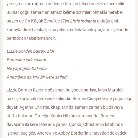
yerleşmesine rağmen nedense tüm bu tekerlemeleri ezbere bilir.
Bunlar çoğu zaman anlamsız kelime dizimleri olmakla beraber
bazen de On Küçük Zenci’de (
Ten Little Indians
) olduğu gibi
konuyla direkt alakalı, cinayetleri aydınlatacak ipuçlarını içlerinde
barındıran tekerlemelerdir.
Lizzie Borden baltayı aldı
Babasına kırk salladı
Ne yaptığına bakınca
Anacığına da kırk bir kere salladı
Lizzie Borden üzerine söylenen bu çocuk şarkısı, Miss Marple’ı
haklı çıkartacak derecede zalimdir. Borden Cinayetlerine yoğun ilgi
duyan Agatha Christie, kitaplarında zaman zaman bu davaya
atıfta bulunur. Örneğin Yanlış Hüküm romanında, Borden
davasına iki kere referans yapılır. Çünkü, Christie'nin kitabında
işlenen suç gibi, Andrew ve Abbey Borden'in cinayetleri de evdeki