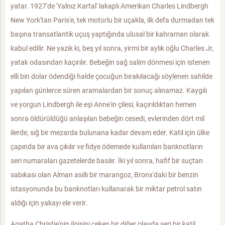
yatar. 1927'de 'Yalnız Kartal' lakaplı Amerikan Charles Lindbergh
New York'tan Paris'e, tek motorlu bir uçakla, ilk defa durmadan tek
başına transatlantik uçuş yaptığında ulusal bir kahraman olarak
kabul edilir. Ne yazık ki, beş yıl sonra, yirmi bir aylık oğlu Charles Jr,
yatak odasından kaçırılır. Bebeğin sağ salim dönmesi için istenen
elli bin dolar ödendiği halde çocuğun bırakılacağı söylenen sahilde
yapılan günlerce süren aramalardan bir sonuç alınamaz. Kaygılı
ve yorgun Lindbergh ile eşi Anne'in çilesi, kaçırıldıktan hemen
sonra öldürüldüğü anlaşılan bebeğin cesedi, evlerinden dört mil
ilerde, sığ bir mezarda bulunana kadar devam eder. Katil için ülke
çapında bir ava çıkılır ve fidye ödemede kullanılan banknotların
seri numaraları gazetelerde basılır. İki yıl sonra, hafif bir suçtan
sabıkası olan Alman asıllı bir marangoz, Bronx'daki bir benzin
istasyonunda bu banknotları kullanarak bir miktar petrol satın
aldığı için yakayı ele verir.
Agatha Christie'nin ilgisini çeken bir diğer olayda seri bir katil,