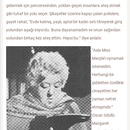
gidermek için penceresinden, yoldan geçen insanlara ateş etmek
gibi tuhaf bir yolu seçer. Şikayetler üzerine kapıyı çalan polislere,
gayet rahat, “Evde kalmış, yaşlı, aptal bir kadın sırtı titreyerek giriş
yolundan aşağı iniyordu. Buna dayanamadım ve onun sağından
solundan birkaç kez ateş ettim. Hepsi bu.” diye anlatır.
“Asla Miss
Marple’ı oynamak
istemedim.
Herhangi bir
şiddetten özellikle
cinayetten her
zaman nefret
etmişimdir.”
Oscar ödüllü
Margaret