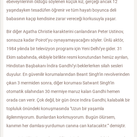
ebeveynlerinin öldüğü söylenen küçük kız, gerçeği ancak 12
yaşındayken tesadüfen öğrenir ve tüm hayatı boyunca deli
babasının kaçıp kendisine zarar vereceği korkusuyla yaşar.
Bir diğer Agatha Christie karakterini canlandıran Peter Ustinov,
sonsuza kadar Poirot’yu oynayamayacağını söyler. Ünlü aktör,
1984 yılında bir televizyon programı için Yeni Delhi’ye gider. 31
Ekim sabahında, ekibiyle birlikte resmi konutundan henüz ayrılan,
Hindistan Başbakanı İndira Gandhi’yi beklerlerken silah sesleri
duyulur. En güvenilir korumalarından Beant Singh’in revolverinden
çıkan 3 mermiden sonra, diğer koruması Satwant Singh’in
otomatik silahından 30 mermiye maruz kalan Gandhi hemen
orada can verir. Çok değil, bir gün önce Indira Gandhi, kalabalık bir
topluluk önündeki konuşmasında "Uzun bir yaşamla
ilgilenmiyorum. Bunlardan korkmuyorum. Bugün ölürsem,
kanımın her damlası yurdumun canına can katacaktır.” demiştir.