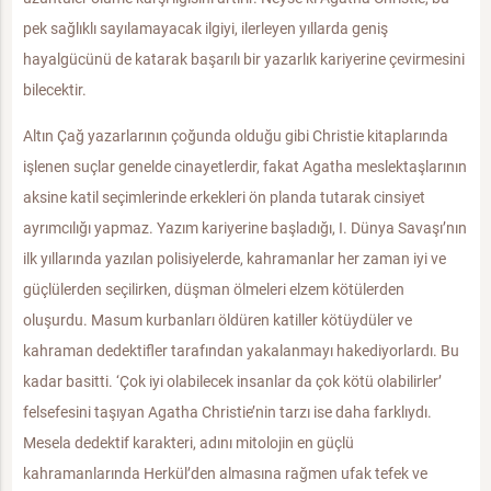
pek sağlıklı sayılamayacak ilgiyi, ilerleyen yıllarda geniş
hayalgücünü de katarak başarılı bir yazarlık kariyerine çevirmesini
bilecektir.
Altın Çağ yazarlarının çoğunda olduğu gibi Christie kitaplarında
işlenen suçlar genelde cinayetlerdir, fakat Agatha meslektaşlarının
aksine katil seçimlerinde erkekleri ön planda tutarak cinsiyet
ayrımcılığı yapmaz. Yazım kariyerine başladığı, I. Dünya Savaşı’nın
ilk yıllarında yazılan polisiyelerde, kahramanlar her zaman iyi ve
güçlülerden seçilirken, düşman ölmeleri elzem kötülerden
oluşurdu. Masum kurbanları öldüren katiller kötüydüler ve
kahraman dedektifler tarafından yakalanmayı hakediyorlardı. Bu
kadar basitti. ‘Çok iyi olabilecek insanlar da çok kötü olabilirler’
felsefesini taşıyan Agatha Christie’nin tarzı ise daha farklıydı.
Mesela dedektif karakteri, adını mitolojin en güçlü
kahramanlarında Herkül’den almasına rağmen ufak tefek ve