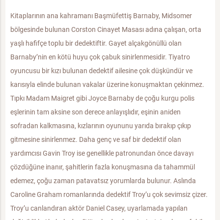
Kitaplarının ana kahramanı Başmüfettiş Barnaby, Midsomer
bölgesinde bulunan Corston Cinayet Masası adına çalışan, orta
yaşlı hafifçe toplu bir dedektiftir. Gayet alçakgönüllü olan
Barnaby’nin en kötü huyu çok çabuk sinirlenmesidir. Tiyatro
oyuncusu bir kızı bulunan dedektif ailesine çok düşkündür ve
karısıyla elinde bulunan vakalar üzerine konuşmaktan çekinmez.
Tıpkı Madam Maigret gibi Joyce Barnaby de çoğu kurgu polis
eşlerinin tam aksine son derece anlayışlıdır, eşinin aniden
sofradan kalkmasına, kızlarının oyununu yarıda bırakıp çıkıp
gitmesine sinirlenmez. Daha genç ve saf bir dedektif olan
yardımcısı Gavin Troy ise genellikle patronundan önce davayı
çözdüğüne inanır, şahitlerin fazla konuşmasına da tahammül
edemez, çoğu zaman patavatsız yorumlarda bulunur. Aslında
Caroline Graham romanlarında dedektif Troy’u çok sevimsiz çizer.
Troy’u canlandıran aktör Daniel Casey, uyarlamada yapılan