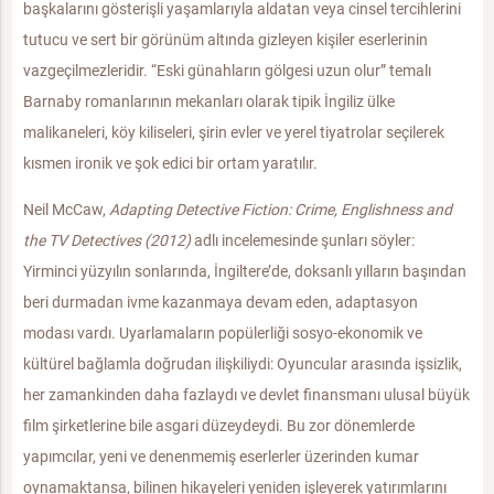
başkalarını gösterişli yaşamlarıyla aldatan veya cinsel tercihlerini
tutucu ve sert bir görünüm altında gizleyen kişiler eserlerinin
vazgeçilmezleridir. “Eski günahların gölgesi uzun olur” temalı
Barnaby romanlarının mekanları olarak tipik İngiliz ülke
malikaneleri, köy kiliseleri, şirin evler ve yerel tiyatrolar seçilerek
kısmen ironik ve şok edici bir ortam yaratılır.
Neil McCaw,
Adapting Detective Fiction: Crime, Englishness and
the TV Detectives (2012)
adlı incelemesinde şunları söyler:
Yirminci yüzyılın sonlarında, İngiltere’de, doksanlı yılların başından
beri durmadan ivme kazanmaya devam eden, adaptasyon
modası vardı. Uyarlamaların popülerliği sosyo-ekonomik ve
kültürel bağlamla doğrudan ilişkiliydi: Oyuncular arasında işsizlik,
her zamankinden daha fazlaydı ve devlet finansmanı ulusal büyük
film şirketlerine bile asgari düzeydeydi. Bu zor dönemlerde
yapımcılar, yeni ve denenmemiş eserlerler üzerinden kumar
oynamaktansa, bilinen hikayeleri yeniden işleyerek yatırımlarını