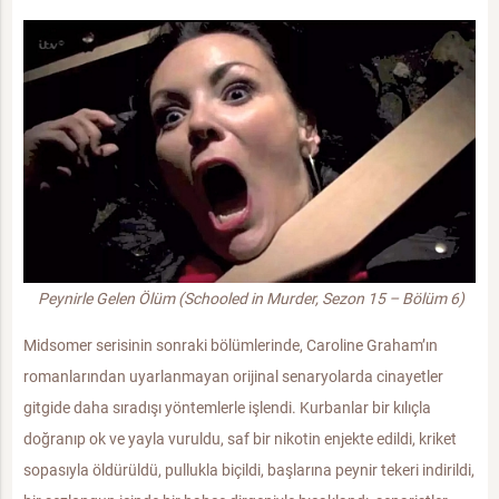
Peynirle Gelen Ölüm (Schooled in Murder, Sezon 15 – Bölüm 6)
Midsomer serisinin sonraki bölümlerinde, Caroline Graham’ın
romanlarından uyarlanmayan orijinal senaryolarda cinayetler
gitgide daha sıradışı yöntemlerle işlendi. Kurbanlar bir kılıçla
doğranıp ok ve yayla vuruldu, saf bir nikotin enjekte edildi, kriket
sopasıyla öldürüldü, pullukla biçildi, başlarına peynir tekeri indirildi,