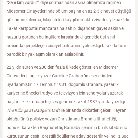
“Seni kim vurdu?” diye sormasından aşina olmamıza rağmen
Midsomer Cinayetleri’nde bölüm başına en az 2-3 cinayet düştüğü
göz önüne alınırsa, Majesteleri kaygılanmakta ziyadesiyle haklıdır.
Fakat kartpostal manzarasına sahip, dışarıdan gayet sakin ve
huzurlu görünen bu İngiltere kırsalındaki, genelde üst sınıf
arasında gerçekleşen cinayet miktarının yüksekliği biraz da türe
parodik bir yaklaşım olarak anlaşılabilinir.
22 yıldır süren ve 200’den fazla ülkede gösterilen Midsomer
Cinayetleri, İngiliz yazar Caroline Graham’ın eserlerinden
uyarlanmıştır. 17 Temmuz 1931, doğumlu Graham, yazarlık
kariyerine önceleri radyo ve televizyon için senaryolar yazarak
başlar. İlk iki romanı hiç ses getirmez fakat 1987 yılında yazdığı
The Killings at Badger’s Drift
ile bir anda dikkatleri çeker. Hayran
olduğu ünlü polisiye yazarı Christianna Brand’a ithaf ettiği,
popüler karakteri Başmüfettiş Barnaby serisinin bu ilk kitabı suç
kurgusunun çeşitli prestijli ödüllerine aday gösterilir ve İngiliz Suç