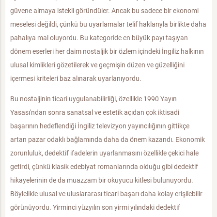
güvene almaya istekli göründüler. Ancak bu sadece bir ekonomi
meselesi değildi, çünkü bu uyarlamalar telif haklarıyla birlikte daha
pahalıya mal oluyordu. Bu kategoride en büyük payı taşıyan
dönem eserleri her daim nostaljik bir özlem içindeki İngiliz halkının
ulusal kimlikleri gözetilerek ve geçmişin düzen ve güzelliğini
içermesi kriteleri baz alınarak uyarlanıyordu.
Bu nostaljinin ticari uygulanabilirliği, özellikle 1990 Yayın
Yasası'ndan sonra sanatsal ve estetik açıdan çok iktisadi
başarının hedeflendiği İngiliz televizyon yayıncılığının gittikçe
artan pazar odaklı bağlamında daha da önem kazandı. Ekonomik
zorunluluk, dedektif ifadelerin uyarlanmasını özellikle çekici hale
getirdi, çünkü klasik edebiyat romanlarında olduğu gibi dedektif
hikayelerinin de da muazzam bir okuyucu kitlesi bulunuyordu.
Böylelikle ulusal ve uluslararası ticari başarı daha kolay erişilebilir
görünüyordu. Yirminci yüzyılın son yirmi yılındaki dedektif