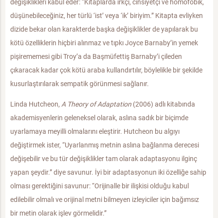
değişiklikleri kabul eder: “Kitaplarda ırkçı, cinsiyetçi ve homofobik,
düşünebileceğiniz, her türlü ‘ist’ veya ‘ik’ biriyim.” Kitapta evliyken
dizide bekar olan karakterde başka değişiklikler de yapılarak bu
kötü özelliklerin hiçbiri alınmaz ve tıpkı Joyce Barnaby’in yemek
pişirememesi gibi Troy’a da Başmüfettiş Barnaby’i çileden
çıkaracak kadar çok kötü araba kullandırtılır, böylelikle bir şekilde
kusurlaştırılarak sempatik görünmesi sağlanır.
Linda Hutcheon,
A Theory of Adaptation
(2006) adlı kitabında
akademisyenlerin geleneksel olarak, aslına sadık bir biçimde
uyarlamaya meyilli olmalarını eleştirir. Hutcheon bu algıyı
değiştirmek ister, “Uyarlanmış metnin aslına bağlanma derecesi
değişebilir ve bu tür değişiklikler tam olarak adaptasyonu ilginç
yapan şeydir.” diye savunur. İyi bir adaptasyonun iki özelliğe sahip
olması gerektiğini savunur: “Orijinalle bir ilişkisi olduğu kabul
edilebilir olmalı ve orijinal metni bilmeyen izleyiciler için bağımsız
bir metin olarak işlev görmelidir.”