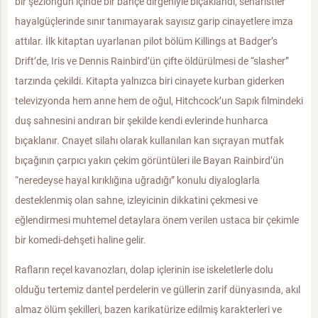
bir şezlongun içinde bir bahçe dirgeniyle bıçaklandı, senaristler
hayalgüçlerinde sınır tanımayarak sayısız garip cinayetlere imza
attılar. İlk kitaptan uyarlanan pilot bölüm Killings at Badger’s
Drift’de, Iris ve Dennis Rainbird’ün çifte öldürülmesi de “slasher”
tarzında çekildi. Kitapta yalnızca biri cinayete kurban giderken
televizyonda hem anne hem de oğul, Hitchcock’un Sapık filmindeki
duş sahnesini andıran bir şekilde kendi evlerinde hunharca
bıçaklanır. Cnayet silahı olarak kullanılan kan sıçrayan mutfak
bıçağının çarpıcı yakın çekim görüntüleri ile Bayan Rainbird’ün
“neredeyse hayal kırıklığına uğradığı” konulu diyaloglarla
desteklenmiş olan sahne, izleyicinin dikkatini çekmesi ve
eğlendirmesi muhtemel detaylara önem verilen ustaca bir çekimle
bir komedi-dehşeti haline gelir.
Rafların reçel kavanozları, dolap içlerinin ise iskeletlerle dolu
olduğu tertemiz dantel perdelerin ve güllerin zarif dünyasında, akıl
almaz ölüm şekilleri, bazen karikatürize edilmiş karakterleri ve