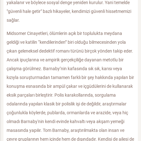
yakalanır ve böylece sosyal denge yeniden kurulur. Yani temelde
"güvenli hale getir" bazlı hikayeler, kendimizi güvenli hissetmemizi
sağlar.
Midsomer Cinayetleri, ölümlerin açık bir toplulukta meydana
geldiği ve katilin “kendilerinden” biri olduğu bilmecesinden yola
çıkan geleneksel dedektif romanı türünü birçok yönden takip eder.
Ancak ipuçlarına ve ampirik gerçekçiliğe dayanan metotlu bir
çalışma görülmez. Barnaby’nin kafasında sık sık, karısı veya
kızıyla soruşturmadan tamamen farklı bir şey hakkında yapılan bir
konuşma esnasında bir ampül çakar ve içgüdülerini de kullanarak
eksik parçaları birleştirir. Polis karakollarında, sorgulama
odalarında yapılan klasik bir polislik işi de değildir, araştırmalar
çoğunlukla köylerde, publarda, ormanlarda ve arazide, veya hiç
olmadı Barnaby'nin kendi evinde kahvaltı veya akşam yemeği
masasında yapılır. Tom Barnaby, araştırılmakta olan insan ve
çevre gruplarının hem içinde hem de dışındadır. Kendisi de ailesi de