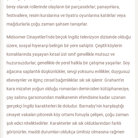
birey olarak rollerinde olayların bir parçasıdırlar; panayırlara,
festivallere, resim kurslarına ve tiyatro oyunlarına katılırlar veya
mağdurlarla çoğu zaman şahsen tanışırlar.
Midsomer Cinayetleri’nde birçok İngiliz televizyon dizisinde olduğu
üzere, sosyal hiyerarşi belirgin bir yere sahiptir. Çeşitli köylerin
konaklarında yaşayan kırsal üst sınıf genellikle mutsuz ve
huzursuzdurlar, genellikle de yerel halkla bir çatışma yaşarlar. Soy
ağacına saplantılı düşkünlükler, sevgi yoksunu evlilikler, duygusuz
ebeveynler ve ilginç cinsel bağımlılıklar sık sık işlenir. Graham’ın
kara mizahın yoğun olduğu romanları demirciden kütüphaneciye,
çay salonu garsonundan malikanenin efendisine kadar uzanan
gerçekçi İngiliz karakterleri ile doludur. Barnaby’nin karşılaştığı
cinayet vakaları pitoresk köy ortamı fonuyla çelişen, çoğu zaman
şok edici niteliktedirler. Karakterler sık sık olduklarından farklı
görünürler, maddi durumları oldukça ümitsiz olmasına rağmen