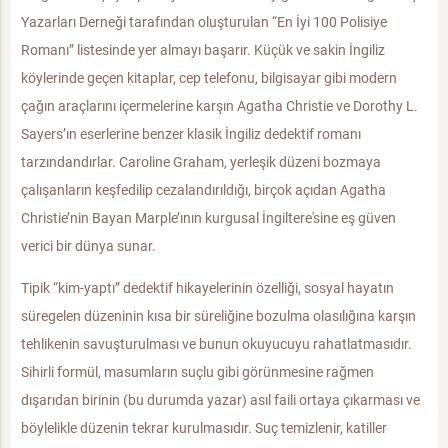
Yazarları Derneği tarafından oluşturulan “En İyi 100 Polisiye
Romanı” listesinde yer almayı başarır. Küçük ve sakin İngiliz
köylerinde geçen kitaplar, cep telefonu, bilgisayar gibi modern
çağın araçlarını içermelerine karşın Agatha Christie ve Dorothy L.
Sayers’ın eserlerine benzer klasik İngiliz dedektif romanı
tarzındandırlar. Caroline Graham, yerleşik düzeni bozmaya
çalışanların keşfedilip cezalandırıldığı, birçok açıdan Agatha
Christie’nin Bayan Marple’ının kurgusal İngiltere'sine eş güven
verici bir dünya sunar.
Tipik “kim-yaptı” dedektif hikayelerinin özelliği, sosyal hayatın
süregelen düzeninin kısa bir süreliğine bozulma olasılığına karşın
tehlikenin savuşturulması ve bunun okuyucuyu rahatlatmasıdır.
Sihirli formül, masumların suçlu gibi görünmesine rağmen
dışarıdan birinin (bu durumda yazar) asıl faili ortaya çıkarması ve
böylelikle düzenin tekrar kurulmasıdır. Suç temizlenir, katiller