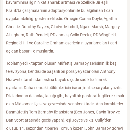
kavramınına ilginin katlanarak artması ve özellikle Birleşik
Krallık'ta çalışmalarının adaptasyonları ile bu algılanan ticari
uygulanabilirliği göstermektedir. Örneğin Conan Doyle, Agatha
Christie, Dorothy Sayers, Gladys Mitchell, Ngaio Marsh, Margery
Allingham, Ruth Rendell, PD James, Colin Dexter, RD Wingfield,
Reginald Hill ve Caroline Graham eserlerinin uyarlamaları ticari
açıdan başarılı olmuşlardır.
Toplam yedi kitaptan oluşan Müfettiş Barnaby serisinin ilk beşi
televizyona, kendisi de başarılı bir polisiye yazar olan Anthony
Horowitz tarafından aslına büyük ölçüde sadık kalınarak
uyarlanır. Daha sonraki bölümler için ise orijinal senaryolar yazılır.
Dizi adından da anlaşılacağı gibi, hayali bir pastoral İngiltere kırsalı
olan Midsomer ilçesi ve çevresinde yer almaktadır. Ana karakterler
Başmüfettiş Tom Barnaby ile asistanı (Ben Jones, Gavin Troy ve
Dan Scott arasında geçiş yapan), eşi Joyce ve kızı Cully’den
oluşur. 14. sezondan itibaren Tom’un kuzeni John Barnaby görevi