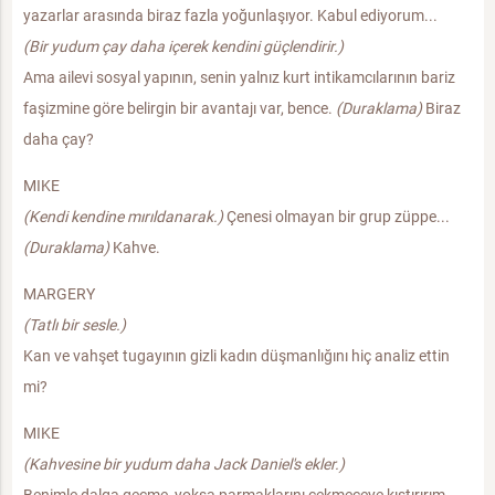
yazarlar arasında biraz fazla yoğunlaşıyor. Kabul ediyorum...
(Bir yudum çay daha içerek kendini güçlendirir.)
Ama ailevi sosyal yapının, senin yalnız kurt intikamcılarının bariz
faşizmine göre belirgin bir avantajı var, bence.
(Duraklama)
Biraz
daha çay?
MIKE
(Kendi kendine mırıldanarak.)
Çenesi olmayan bir grup züppe...
(Duraklama)
Kahve.
MARGERY
(Tatlı bir sesle.)
Kan ve vahşet tugayının gizli kadın düşmanlığını hiç analiz ettin
mi?
MIKE
(Kahvesine bir yudum daha Jack Daniel's ekler.)
Benimle dalga geçme, yoksa parmaklarını çekmeceye kıstırırım.