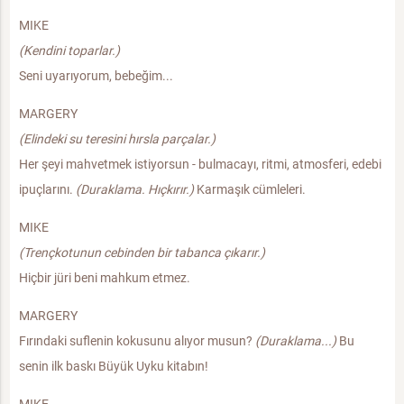
MIKE
(Kendini toparlar.)
Seni uyarıyorum, bebeğim...
MARGERY
(Elindeki su teresini hırsla parçalar.)
Her şeyi mahvetmek istiyorsun - bulmacayı, ritmi, atmosferi, edebi
ipuçlarını.
(Duraklama. Hıçkırır.)
Karmaşık cümleleri.
MIKE
(Trençkotunun cebinden bir tabanca çıkarır.)
Hiçbir jüri beni mahkum etmez.
MARGERY
Fırındaki suflenin kokusunu alıyor musun?
(Duraklama...)
Bu
senin ilk baskı Büyük Uyku kitabın!
MIKE