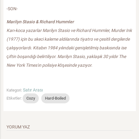
-SON-
Marilyn Stasio & Richard Hummler
Karı-koca yazarlar Marilyn Stasio ve Richard Hummler, Murder Ink
(1977) için bu skeci kaleme aldılarında tiyatro ve çesitli dergilerde
ç
alışıyorlardı. Kitabın 1984 yılındaki genişletilmiş baskısında ise
ç
iftin boşandığı
belirtiliyor. Marilyn Stasio, yaklaşık 30 yıldır The
New York Times'ın polisiye k
öş
esinde yazıyor.
Satır Arası
Kategori:
Etiketler:
Cozy
Hard-Boiled
YORUM YAZ