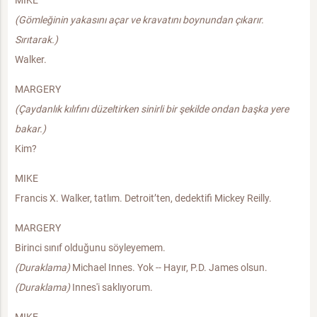
(Gömleğinin yakasını açar ve kravatını boynundan çıkarır.
Sırıtarak.)
Walker.
MARGERY
(Çaydanlık kılıfını düzeltirken sinirli bir şekilde ondan başka yere
bakar.)
Kim?
MIKE
Francis X. Walker, tatlım. Detroit’ten, dedektifi Mickey Reilly.
MARGERY
Birinci sınıf olduğunu söyleyemem.
(Duraklama)
Michael Innes. Yok -- Hayır, P.D. James olsun.
(Duraklama)
Innes'i saklıyorum.
MIKE