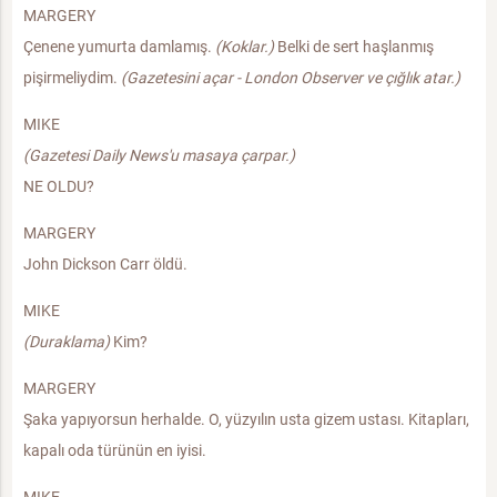
MARGERY
Çenene yumurta damlamış.
(Koklar.)
Belki de sert haşlanmış
pişirmeliydim.
(Gazetesini açar - London Observer ve çığlık atar.)
MIKE
(Gazetesi Daily News'u masaya çarpar.)
NE OLDU?
MARGERY
John Dickson Carr öldü.
MIKE
(Duraklama)
Kim?
MARGERY
Şaka yapıyorsun herhalde. O, yüzyılın usta gizem ustası. Kitapları,
kapalı oda türünün en iyisi.
MIKE