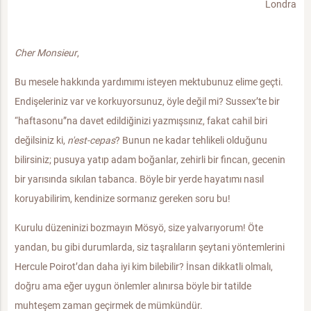
Londra
Cher Monsieur
,
Bu mesele hakkında yardımımı isteyen mektubunuz elime geçti.
Endişeleriniz var ve korkuyorsunuz, öyle değil mi? Sussex’te bir
“haftasonu”na davet edildiğinizi yazmışsınız, fakat cahil biri
değilsiniz ki,
n'est-cepas
? Bunun ne kadar tehlikeli olduğunu
bilirsiniz; pusuya yatıp adam boğanlar, zehirli bir fincan, gecenin
bir yarısında sıkılan tabanca. Böyle bir yerde hayatımı nasıl
koruyabilirim, kendinize sormanız gereken soru bu!
Kurulu düzeninizi bozmayın Mösyö, size yalvarıyorum! Öte
yandan, bu gibi durumlarda, siz taşralıların şeytani yöntemlerini
Hercule Poirot’dan daha iyi kim bilebilir? İnsan dikkatli olmalı,
doğru ama eğer uygun önlemler alınırsa böyle bir tatilde
muhteşem zaman geçirmek de mümkündür.