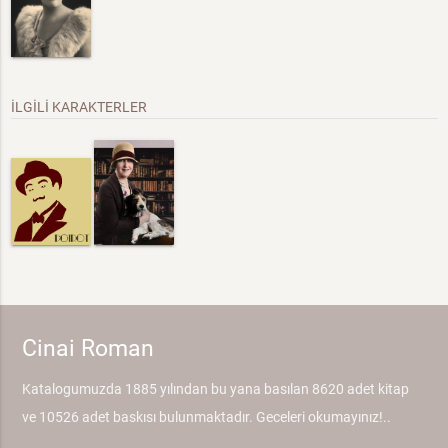
İLGİLİ KARAKTERLER
Cinai Roman
Katalogumuzda 1885 yılından bu yana basılan 8620 adet kitap
ve 10526 adet baskısı bulunmaktadır. Geceleri okumayınız!..