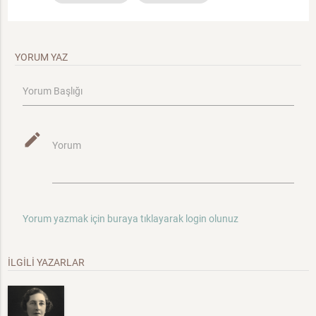
YORUM YAZ
Yorum Başlığı
mode_edit
Yorum
Yorum yazmak için buraya tıklayarak login olunuz
İLGİLİ YAZARLAR