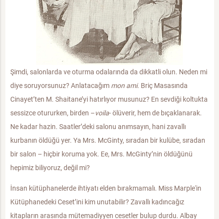
Şimdi, salonlarda ve oturma odalarında da dikkatli olun. Neden mi
diye soruyorsunuz? Anlatacağım
mon ami
. Briç Masasında
Cinayet’ten M. Shaitane’yi hatırlıyor musunuz? En sevdiği koltukta
sessizce otururken, birden –
voila
- ölüverir, hem de bıçaklanarak.
Ne kadar hazin. Saatler’deki salonu anımsayın, hani zavallı
kurbanın öldüğü yer. Ya Mrs. McGinty, sıradan bir kulübe, sıradan
bir salon – hiçbir koruma yok. Ee, Mrs. McGinty’nin öldüğünü
hepimiz biliyoruz, değil mi?
İnsan kütüphanelerde ihtiyatı elden bırakmamalı. Miss Marple'in
Kütüphanedeki Ceset’ini kim unutabilir? Zavallı kadıncağız
kitapların arasında mütemadiyyen cesetler bulup durdu. Albay