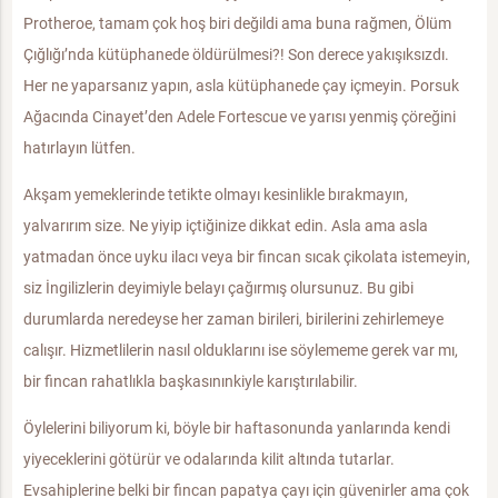
Protheroe, tamam çok hoş biri değildi ama buna rağmen, Ölüm
Çığlığı’nda kütüphanede öldürülmesi?! Son derece yakışıksızdı.
Her ne yaparsanız yapın, asla kütüphanede çay içmeyin. Porsuk
Ağacında Cinayet’den Adele Fortescue ve yarısı yenmiş çöreğini
hatırlayın lütfen.
Akşam yemeklerinde tetikte olmayı kesinlikle bırakmayın,
yalvarırım size. Ne yiyip içtiğinize dikkat edin. Asla ama asla
yatmadan önce uyku ilacı veya bir fincan sıcak çikolata istemeyin,
siz İngilizlerin deyimiyle belayı çağırmış olursunuz. Bu gibi
durumlarda neredeyse her zaman birileri, birilerini zehirlemeye
calışır. Hizmetlilerin nasıl olduklarını ise söylememe gerek var mı,
bir fincan rahatlıkla başkasınınkiyle karıştırılabilir.
Öylelerini biliyorum ki, böyle bir haftasonunda yanlarında kendi
yiyeceklerini götürür ve odalarında kilit altında tutarlar.
Evsahiplerine belki bir fincan papatya çayı için güvenirler ama çok