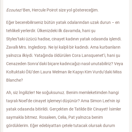
Ecoutez!
Ben, Hercule Poirot size yol göstereceğim.
Eğer becerebilirseniz bütün yatak odalarından uzak durun – en
tehlikeli yerlerdir. Ülkenizdeki ilk davamda, hani şu
Styles’taki üzücü hadise, cinayet kadının yatak odasında işlendi.
Zavallı Mrs. Inglediorp. Ne iyi kalpli bir kadındı. Ama kurbanların
yalnızca ilkiydi. Yatağında öldürülen Cora Lansquenet’i, hani şu
Cenazeden Sonra’daki biçare kadıncağızı nasıl unutabiliriz? Veya
Koltuktaki Ölü’den Laura Welman ile Kapıyı Kim Vurdu’daki Miss
Blanche?
Ah, siz İngilizler! Ne soğuksunuz. Benim memleketimden hangi
taşralı Noel’de cinayet işlemeyi düşünür? Ama Simon Lee’nin işi
yatak odasında bitirildi. Gerçekten de Tatilde Bir Cinayet! İsimler
saymakla bitmez. Rosaleen, Celia, Pat yalnızca benim
gördüklerim. Eğer edebiyattan çetele tutacak olursak durum