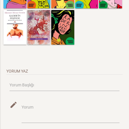
YORUM YAZ
Yorum Başlığı
mode_edit
Yorum