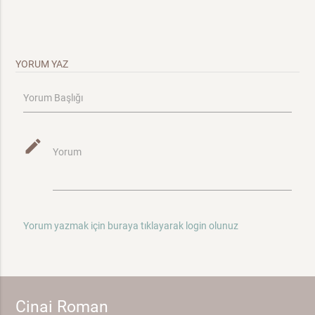
YORUM YAZ
Yorum Başlığı
mode_edit
Yorum
Yorum yazmak için buraya tıklayarak login olunuz
Cinai Roman