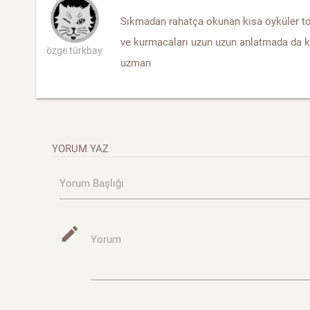
Sıkmadan rahatça okunan kısa öyküler to
ve kurmacaları uzun uzun anlatmada da k
özge türkbay
uzman
YORUM YAZ
Yorum Başlığı
mode_edit
Yorum