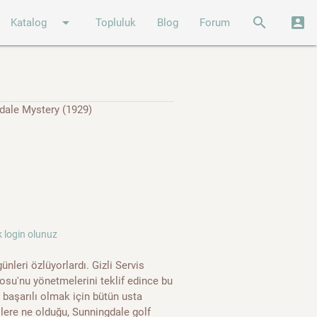
arrow_drop_down
search
account_box
Katalog
Topluluk
Blog
Forum
dale Mystery (1929)
 login olunuz
leri özlüyorlardı. Gizli Servis
rosu'nu yönetmelerini teklif edince bu
 başarılı olmak için bütün usta
cilere ne olduğu, Sunningdale golf