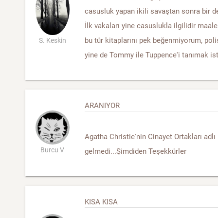
casusluk yapan ikili savaştan sonra bir d
İlk vakaları yine casuslukla ilgilidir maa
bu tür kitaplarını pek beğenmiyorum, polis
S. Keskin
yine de Tommy ile Tuppence'i tanımak is
ARANIYOR
Agatha Christie'nin Cinayet Ortakları adl
Burcu V
gelmedi...Şimdiden Teşekkürler
KISA KISA