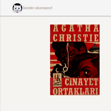
ccccci Geceleri okumayınız!..