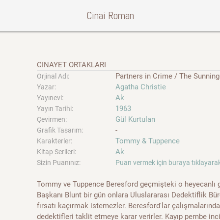
Cinai Roman
CINAYET ORTAKLARI
Partners in Crime / The Sunning
Orjinal Adı:
Agatha Christie
Yazar:
Ak
Yayınevi:
1963
Yayın Tarihi:
Gül Kurtulan
Çevirmen:
-
Grafik Tasarım:
Tommy & Tuppence
Karakterler:
Ak
Kitap Serileri:
Sizin Puanınız:
Puan vermek için buraya tıklayarak
Tommy ve Tuppence Beresford geçmişteki o heyecanlı gün
Başkanı Blunt bir gün onlara Uluslararası Dedektiflik Bü
fırsatı kaçırmak istemezler. Beresford'lar çalışmalarında
dedektifleri taklit etmeye karar verirler. Kayıp pembe in