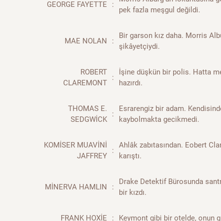
GEORGE FAYETTE
:
pek fazla meşgul değildi.
Bir garson kız daha. Morris Alb
MAE NOLAN
:
şikâyetçiydi.
ROBERT
İşine düşkün bir polis. Hatta m
:
CLAREMONT
hazırdı.
THOMAS E.
Esrarengiz bir adam. Kendisinde
:
SEDGWİCK
kaybolmakta gecikmedi.
KOMİSER MUAVİNİ
Ahlâk zabıtasından. Eobert Cla
:
JAFFREY
karıştı.
Drake Detektif Bürosunda sant
MİNERVA HAMLIN
:
bir kızdı.
FRANK HOXİE
:
Keymont gibi bir otelde, onun gi