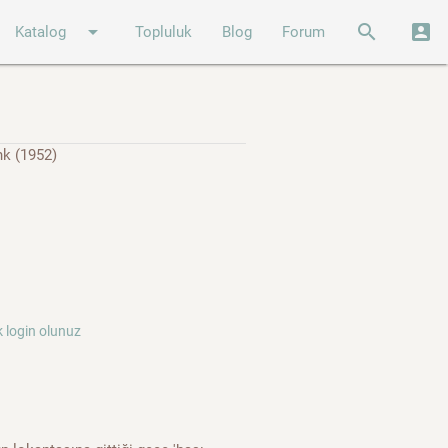
arrow_drop_down
search
account_box
Katalog
Topluluk
Blog
Forum
nk (1952)
 login olunuz