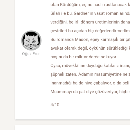
olan Kördüğüm, eşine nadir rastlanacak ka
Silah ile bu, Gardner'ın vasat romanların
verdiğini, belirli dönem üretimlerinin dah
çevirileri bu açıdan hiç değerlendirmedim
Bu romanda Mason, epey karmaşık bir çif
avukat olarak değil, öykünün sürüklediği k
Oğuz Eren
başını da bir miktar derde sokuyor.
Oysa, müvekkiline duyduğu katıksız inanç
şüpheli zaten. Adamın masumiyetine ne za
İnanmadığı halde niye çabalıyor, o da beli
Muammayı da pat diye çözüveriyor, hiçbi
4/10