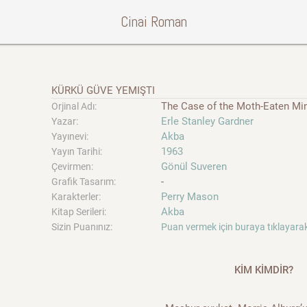
Cinai Roman
KÜRKÜ GÜVE YEMIŞTI
The Case of the Moth-Eaten Mi
Orjinal Adı:
Erle Stanley Gardner
Yazar:
Akba
Yayınevi:
1963
Yayın Tarihi:
Gönül Suveren
Çevirmen:
-
Grafik Tasarım:
Perry Mason
Karakterler:
Akba
Kitap Serileri:
Sizin Puanınız:
Puan vermek için buraya tıklayarak
KİM KİMDİR?