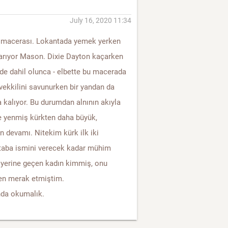
July 16, 2020 11:34
n macerası. Lokantada yemek yerken
arıyor Mason. Dixie Dayton kaçarken
de dahil olunca - elbette bu macerada
ekkilini savunurken bir yandan da
a kalıyor. Bu durumdan alnının akıyla
ve yenmiş kürkten daha büyük,
ın devamı. Nitekim kürk ilk iki
itaba ismini verecek kadar mühim
 yerine geçen kadın kimmiş, onu
en merak etmiştim.
onda okumalık.