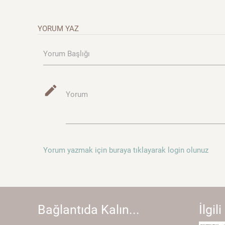
YORUM YAZ
Yorum Başlığı
mode_edit
Yorum
Yorum yazmak için buraya tıklayarak login olunuz
Bağlantıda Kalın...
İlgili