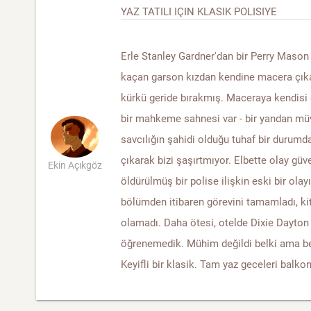
YAZ TATILI IÇIN KLASIK POLISIYE
Erle Stanley Gardner'dan bir Perry Maso
kaçan garson kızdan kendine macera çık
kürkü geride bırakmış. Maceraya kendisi 
bir mahkeme sahnesi var - bir yandan müv
savcılığın şahidi olduğu tuhaf bir durumd
çıkarak bizi şaşırtmıyor. Elbette olay gü
Ekin Açıkgöz
öldürülmüş bir polise ilişkin eski bir olay
bölümden itibaren görevini tamamladı, k
olamadı. Daha ötesi, otelde Dixie Dayton
öğrenemedik. Mühim değildi belki ama b
Keyifli bir klasik. Tam yaz geceleri balk