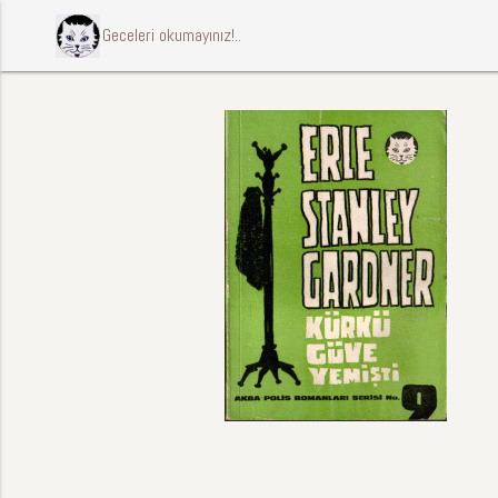
ccccci Geceleri okumayınız!..