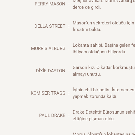
Meşhur avukat. Morris Alburg’un
PERRY MASON
:
derde de girdi.
Mason'un sekreteri olduğu içi
DELLA STREET
:
fırsatını buldu.
Lokanta sahibi. Başina gelen fe
MORRIS ALBURG
:
ihtiyacı olduğunu biliyordu.
Garson kız. O kadar korkmuştu
DİXİE DAYTON
:
almayı unuttu.
İşinin ehli bir polis. İstememes
KOMİSER TRAGG
:
yapmak zorunda kaldı.
Drake Detektif Bürosunun sahib
PAUL DRAKE
:
ettiğine pişman oldu.
Morris Alburg’un lokantasına 