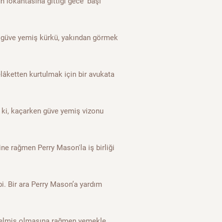
 lokantasına gittiği gece 'başı
n güve yemiş kürkü, yakından görmek
lâketten kurtulmak için bir avukata
 ki, kaçarken güve yemiş vizonu
ine rağmen Perry Mason'la iş birliği
i. Bir ara Perry Mason’a yardım
gelmiş olmasına rağmen yemekle