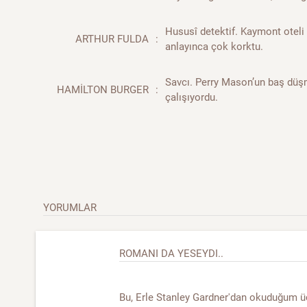
Hususî detektif. Kaymont oteli
ARTHUR FULDA
:
anlayınca çok korktu.
Savcı. Perry Mason’un baş dü
HAMİLTON BURGER
:
çalışıyordu.
YORUMLAR
ROMANI DA YESEYDI..
Bu, Erle Stanley Gardner'dan okuduğum 