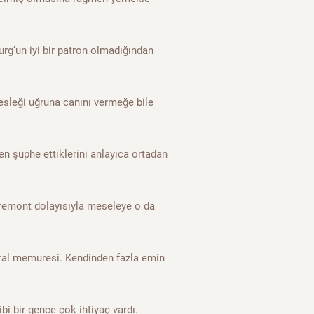
urg’un iyi bir patron olmadığından
esleği uğruna canını vermeğe bile
n şüphe ettiklerini anlayıca ortadan
remont dolayısıyla meseleye o da
ral memuresi. Kendinden fazla emin
bi bir gence çok ihtiyaç vardı.