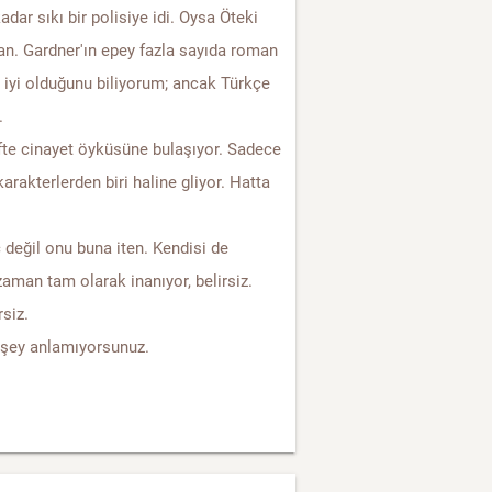
dar sıkı bir polisiye idi. Oysa Öteki
dan. Gardner'ın epey fazla sayıda roman
a iyi olduğunu biliyorum; ancak Türkçe
.
te cinayet öyküsüne bulaşıyor. Sadece
arakterlerden biri haline gliyor. Hatta
 değil onu buna iten. Kendisi de
man tam olarak inanıyor, belirsiz.
rsiz.
rşey anlamıyorsunuz.