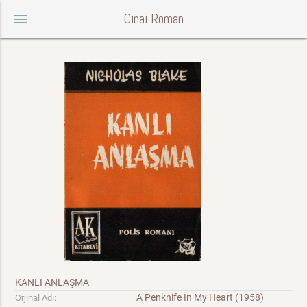
Cinai Roman
menu
KANLI ANLAŞMA
A Penknife In My Heart (1958)
Orjinal Adı: