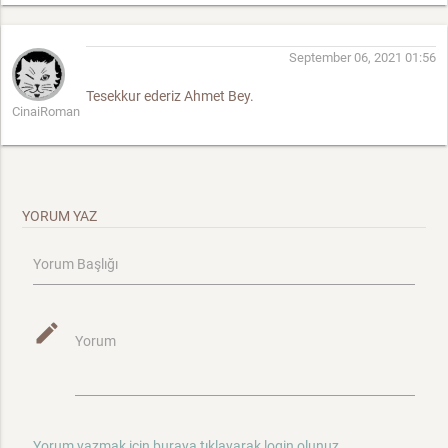
September 06, 2021 01:56
Tesekkur ederiz Ahmet Bey.
CinaiRoman
YORUM YAZ
Yorum Başlığı
mode_edit
Yorum
Yorum yazmak için buraya tıklayarak login olunuz