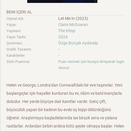
BENI İÇERI AL
Let Me In (2023)
Orjinal Adı:
Claire McGowan
Yazar:
The Kitap
Yayınevi:
2024
Yayın Tarihi:
Özge Burçak Aydınalp
Çevirmen:
-
Grafik Tasarım:
-
Karakterler:
Sizin Puanınız:
Puan vermek için buraya tıklayarak login
olunuz
Helen ve George, Londra'dan Cornwall'daki bir eve taşınırlar. Yeni
başlangıçlar için hayaller kurduran bu ev, ölüm ve batıl inançlarla
doludur. Her yerde büyüye dair kanıtlar vardır. Genç çift,
büyücülük yapan bir kadının bu evde üç kişiyi öldürdüğünü
öğrenir. Araştırmaya başladıklarında ise birçok sırra ve yalana
rastlarlar. Ardından birbiri ardına kötü şeyler olmaya başlar. Helen