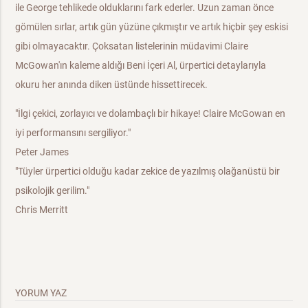
ile George tehlikede olduklarını fark ederler. Uzun zaman önce
gömülen sırlar, artık gün yüzüne çıkmıştır ve artık hiçbir şey eskisi
gibi olmayacaktır. Çoksatan listelerinin müdavimi Claire
McGowan'ın kaleme aldığı Beni İçeri Al, ürpertici detaylarıyla
okuru her anında diken üstünde hissettirecek.
"İlgi çekici, zorlayıcı ve dolambaçlı bir hikaye! Claire McGowan en
iyi performansını sergiliyor."
Peter James
"Tüyler ürpertici olduğu kadar zekice de yazılmış olağanüstü bir
psikolojik gerilim."
Chris Merritt
YORUM YAZ