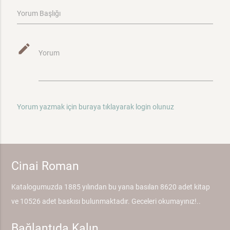
Yorum Başlığı
mode_edit
Yorum
Yorum yazmak için buraya tıklayarak login olunuz
Cinai Roman
Katalogumuzda 1885 yılından bu yana basılan 8620 adet kitap
ve 10526 adet baskısı bulunmaktadır. Geceleri okumayınız!..
Bağlantıda Kalın...