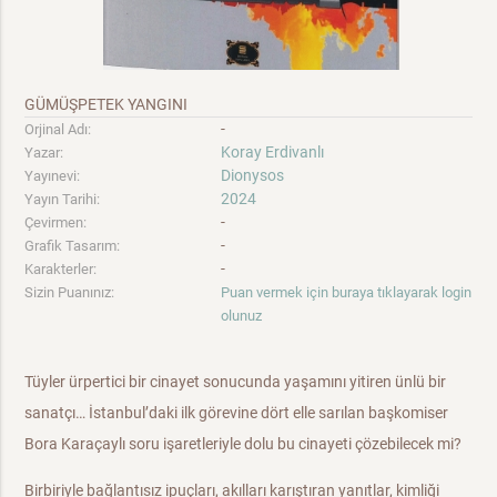
GÜMÜŞPETEK YANGINI
-
Orjinal Adı:
Koray Erdivanlı
Yazar:
Dionysos
Yayınevi:
2024
Yayın Tarihi:
-
Çevirmen:
-
Grafik Tasarım:
-
Karakterler:
Sizin Puanınız:
Puan vermek için buraya tıklayarak login
olunuz
Tüyler ürpertici bir cinayet sonucunda yaşamını yitiren ünlü bir
sanatçı… İstanbul’daki ilk görevine dört elle sarılan başkomiser
Bora Karaçaylı soru işaretleriyle dolu bu cinayeti çözebilecek mi?
Birbiriyle bağlantısız ipuçları, akılları karıştıran yanıtlar, kimliği