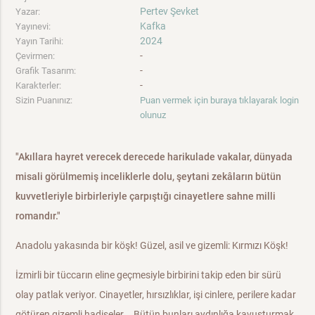
Pertev Şevket
Yazar:
Kafka
Yayınevi:
2024
Yayın Tarihi:
-
Çevirmen:
-
Grafik Tasarım:
-
Karakterler:
Sizin Puanınız:
Puan vermek için buraya tıklayarak login
olunuz
"Akıllara hayret verecek derecede harikulade vakalar, dünyada
misali görülmemiş inceliklerle dolu, şeytani zekâların bütün
kuvvetleriyle birbirleriyle çarpıştığı cinayetlere sahne milli
romandır."
Anadolu yakasında bir köşk! Güzel, asil ve gizemli: Kırmızı Köşk!
İzmirli bir tüccarın eline geçmesiyle birbirini takip eden bir sürü
olay patlak veriyor. Cinayetler, hırsızlıklar, işi cinlere, perilere kadar
götüren gizemli hadiseler... Bütün bunları aydınlığa kavuşturmak