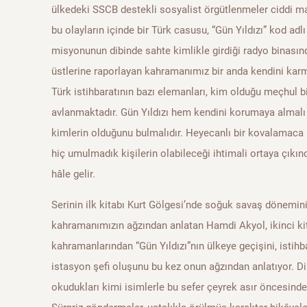
ülkedeki SSCB destekli sosyalist örgütlenmeler ciddi 
bu olayların içinde bir Türk casusu, “Gün Yıldızı” kod adl
misyonunun dibinde sahte kimlikle girdiği radyo binasın
üstlerine raporlayan kahramanımız bir anda kendini karma
Türk istihbaratının bazı elemanları, kim olduğu meçhul bir
avlanmaktadır. Gün Yıldızı hem kendini korumaya almalı
kimlerin olduğunu bulmalıdır. Heyecanlı bir kovalamaca 
hiç umulmadık kişilerin olabileceği ihtimali ortaya çıkın
hâle gelir.
Serinin ilk kitabı Kurt Gölgesi’nde soğuk savaş döneminin
kahramanımızın ağzından anlatan Hamdi Akyol, ikinci kit
kahramanlarından “Gün Yıldızı”nın ülkeye geçişini, istihba
istasyon şefi oluşunu bu kez onun ağzından anlatıyor. Dik
okudukları kimi isimlerle bu sefer çeyrek asır öncesinde