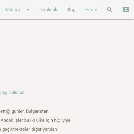
arrow_drop_down
search
account_box
Katalog
Topluluk
Blog
Forum
 login olunuz
ettiği günler. Bulgaristan
Ancak işler bu iki ülke için hiç iyiye
le geçirmekteler, diğer yandan