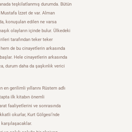
manada teşkilatlanmış durumda. Bütün
ı Mustafa İzzet de var. Alman
da, konuşulan edilen ne varsa
şık olayların içinde bulur. Ülkedeki
ileri tarafından teker teker
 hem de bu cinayetlerin arkasında
başlar. Hele cinayetlerin arkasında
ca, durum daha da şaşkınlık verici
 en gerilimli yıllarını Rüstem adlı
apta ilk kitabın önemli
rat faaliyetlerini ve sonrasında
katli okurlar, Kurt Gölgesi’nde
 karşılaşacaklar.