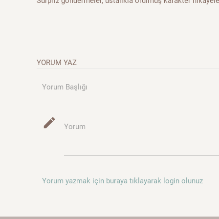
Sürpriz göndermeler, ustalıkla örülmüş karakter hikâyeler
YORUM YAZ
Yorum Başlığı
mode_edit
Yorum
Yorum yazmak için buraya tıklayarak login olunuz