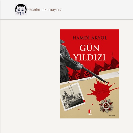
ccccci Geceleri okumayınız!..