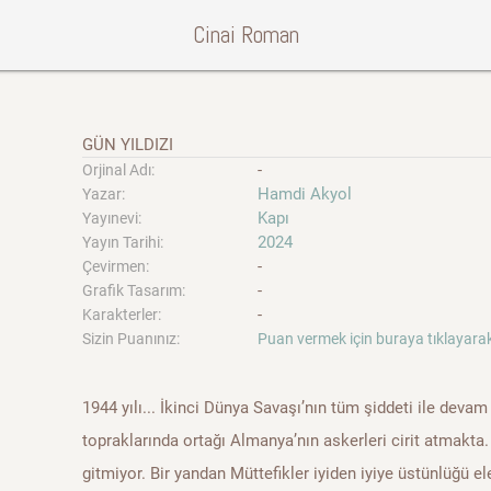
Cinai Roman
GÜN YILDIZI
-
Orjinal Adı:
Hamdi Akyol
Yazar:
Kapı
Yayınevi:
2024
Yayın Tarihi:
-
Çevirmen:
-
Grafik Tasarım:
-
Karakterler:
Sizin Puanınız:
Puan vermek için buraya tıklayarak
1944 yılı... İkinci Dünya Savaşı’nın tüm şiddeti ile devam 
topraklarında ortağı Almanya’nın askerleri cirit atmakta. 
gitmiyor. Bir yandan Müttefikler iyiden iyiye üstünlüğü e