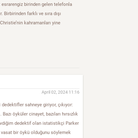
ot esrarengiz birinden gelen telefonla
 Birbirinden farklı ve sıra dışı
hristie’nin kahramanları yine
April 02, 2024 11:16
i dedektifler sahneye giriyor, çıkıyor:
 Bazı öyküler cinayet, bazıları hırsızlık
evdiğim dedektif olan istatistikçi Parker
n vasat bir öykü olduğunu söylemek