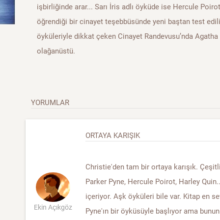
işbirliğinde arar... Sarı İris adlı öyküde ise Hercule Poir
öğrendiği bir cinayet teşebbüsünde yeni baştan test edilir.
öyküleriyle dikkat çeken Cinayet Randevusu’nda Agatha C
olağanüstü.
YORUMLAR
ORTAYA KARIŞIK
Christie'den tam bir ortaya karışık. Çeşitl
Parker Pyne, Hercule Poirot, Harley Quin...
içeriyor. Aşk öyküleri bile var. Kitap en s
Ekin Açıkgöz
Pyne'ın bir öyküsüyle başlıyor ama bunu