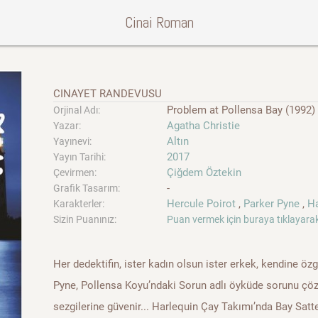
Cinai Roman
CINAYET RANDEVUSU
Problem at Pollensa Bay (1992)
Orjinal Adı:
Agatha Christie
Yazar:
Altın
Yayınevi:
2017
Yayın Tarihi:
Çiğdem Öztekin
Çevirmen:
-
Grafik Tasarım:
Hercule Poirot
,
Parker Pyne
,
Ha
Karakterler:
Sizin Puanınız:
Puan vermek için buraya tıklayarak
Her dedektifin, ister kadın olsun ister erkek, kendine öz
Pyne, Pollensa Koyu’ndaki Sorun adlı öyküde sorunu çöz
sezgilerine güvenir... Harlequin Çay Takımı’nda Bay Satte