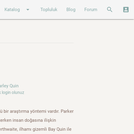
arrow_drop_down
search
account_box
Katalog
Topluluk
Blog
Forum
rley Quin
 login olunuz
gü bir araştırma yöntemi vardır. Parker
erken insan doğasına ilişkin
rthwaite, ilhamı gizemli Bay Quin ile