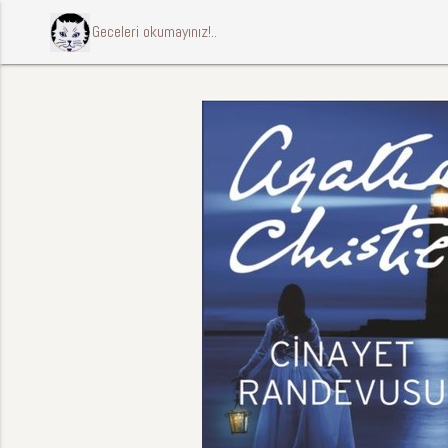
ccccci Geceleri okumayınız!..