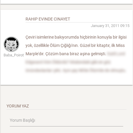
RAHIP EVINDE CINAYET
January 31, 2011 09:15
Çeviri isimlerine bakıyorumda hiçbirinin konuyla bir ilgisi
yok, özelllikle Ölüm Çığlığı'nın. Güzel bir kitaptır, ilk Miss
Marple'dır. Çözüm bana biraz aşina gelmişti.
Katil Lord
Baba_Poirot
Edgware'i Kim Öldürdü? kitabındaki gibi en göz
önündeolanlar çıktı. Aynı şey Nil'de Ölüm'de de olmuştu.
YORUM YAZ
Yorum Başlığı