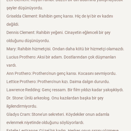
şeyler düşünüyordu.
Griselda Clement: Rahibin genç karısı. Hiç de iyi bir ev kadını
değildi.
Dennis Clement: Rahibin yeğeni. Cinayetin eğlenceli bir şey
olduğunu düşünüyordu.
Mary: Rahibin hizmetçisi. Ondan daha kötü bir hizmetçi olamazdı.
Lucius Prothero: Aksi bir adam. Dostlarından çok düşmanları
vardı.
Ann Prothero: Prothero'nun genç karısı. Kocasını sevmiyordu.
Lettice Prothero: Prothero'nun kızı. Daima dalgın dururdu.
Lawrence Redding: Genç ressam. Bir film yıldızı kadar yakışıklıydı.
Dr. Stone: Ünlü arkeolog. Onu kazılardan başka bir şey
ilgilendirmiyordu.
Gladys Cram: Stone'un sekreteri. Köydekiler onun adamla
evlenmek niyetinde olduğunu söylüyorlardı.
Estelie Lestrange: Güzel bir kadın. Herkes onun sırrını çözmeye