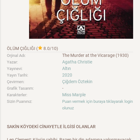
ÖLÜM ÇIĞLIĞI
(
8.0/10
)
The Murder at the Vicarage (1930)
Orjinal Adı:
Agatha Christie
Yazar:
Altın
Yayınevi:
2020
Yayın Tarihi:
Çiğdem Öztekin
Çevirmen:
-
Grafik Tasarım:
Miss Marple
Karakterler:
Sizin Puanınız:
Puan vermek için buraya tıklayarak login
olunuz
SAKİN KÖYDEKİ CİNAYETLE İLGİSİ OLANLAR
Len Clement: Köyün rahibi. Bazen bir din adamına yakışmayacak