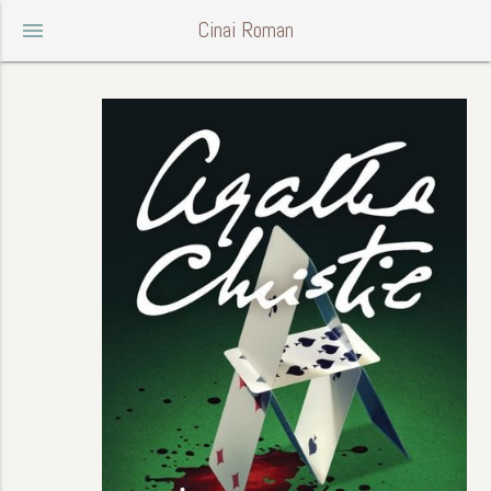
Cinai Roman
menu