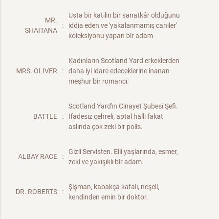
Usta bir katilin bir sanatkâr olduğunu
MR.
:
iddia eden ve 'yakalanmamış caniler'
SHAITANA
koleksiyonu yapan bir adam
Kadınların Scotland Yard erkeklerden
MRS. OLIVER
:
daha iyi idare edeceklerine inanan
meşhur bir romanci.
Scotland Yard'ın Cinayet Şubesi Şefi.
BATTLE
:
Ifadesiz çehreli, aptal halli fakat
aslında çok zeki bir polis.
Gizli Servisten. Elli yaşlarında, esmer,
ALBAY RACE
:
zeki ve yakışıklı bir adam.
Şişman, kabakça kafalı, neşeli,
DR. ROBERTS
:
kendinden emin bir doktor.