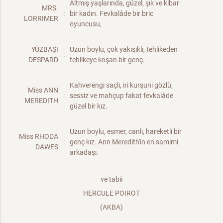
Altmış yaşlarında, güzel, şık ve kibar
MRS.
:
bir kadın. Fevkalâde bir bric
LORRIMER
oyuncusu,
YÜZBAŞI
Uzun boylu, çok yakışıklı, tehlikeden
:
DESPARD
tehlikeye koşan bir genç.
Kahverengi saçlı, iri kurşuni gözlü,
Miss ANN
:
sessiz ve mahçup fakat fevkalâde
MEREDITH
güzel bir kız.
Uzun boylu, esmer, canlı, hareketli bir
Miss RHODA
:
genç kız. Ann Meredith'in en samimi
DAWES
arkadaşı.
ve tabii
HERCULE POIROT
(AKBA)