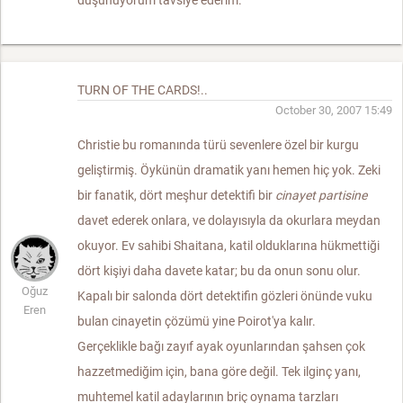
düşünüyorum tavsiye ederim.
TURN OF THE CARDS!..
October 30, 2007 15:49
Christie bu romanında türü sevenlere özel bir kurgu
geliştirmiş. Öykünün dramatik yanı hemen hiç yok. Zeki
bir fanatik, dört meşhur detektifi bir
cinayet partisine
davet ederek onlara, ve dolayısıyla da okurlara meydan
okuyor. Ev sahibi Shaitana, katil olduklarına hükmettiği
dört kişiyi daha davete katar; bu da onun sonu olur.
Oğuz
Kapalı bir salonda dört detektifin gözleri önünde vuku
Eren
bulan cinayetin çözümü yine Poirot'ya kalır.
Gerçeklikle bağı zayıf ayak oyunlarından şahsen çok
hazzetmediğim için, bana göre değil. Tek ilginç yanı,
muhtemel katil adaylarının briç oynama tarzları