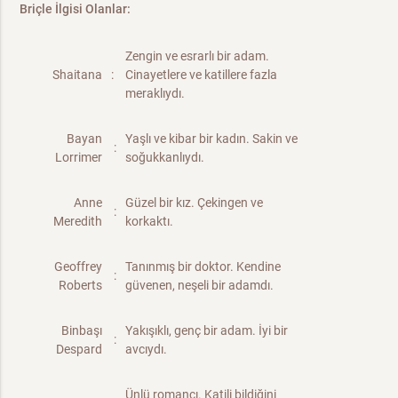
Briçle İlgisi Olanlar:
Zengin ve esrarlı bir adam.
Shaitana
:
Cinayetlere ve katillere fazla
meraklıydı.
Bayan
Yaşlı ve kibar bir kadın. Sakin ve
:
Lorrimer
soğukkanlıydı.
Anne
Güzel bir kız. Çekingen ve
:
Meredith
korkaktı.
Geoffrey
Tanınmış bir doktor. Kendine
:
Roberts
güvenen, neşeli bir adamdı.
Binbaşı
Yakışıklı, genç bir adam. İyi bir
:
Despard
avcıydı.
Ünlü romancı. Katili bildiğini