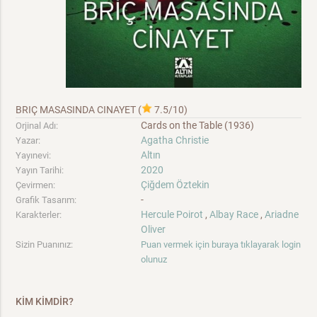
BRIÇ MASASINDA CINAYET
(
7.5/10
)
Cards on the Table (1936)
Orjinal Adı:
Agatha Christie
Yazar:
Altın
Yayınevi:
2020
Yayın Tarihi:
Çiğdem Öztekin
Çevirmen:
-
Grafik Tasarım:
Hercule Poirot
,
Albay Race
,
Ariadne
Karakterler:
Oliver
Sizin Puanınız:
Puan vermek için buraya tıklayarak login
olunuz
KİM KİMDİR?