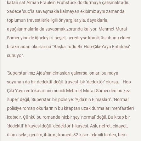
katan saf Alman Fraulein Frühstück doldurmaya çalışmaktadır.
Sadece "suç"la savaşmakla kalmayan ekibimiz aynı zamanda
toplumun travestilerle ilgili önyargılarıyla, dayaklarla,
aşağılanmalarla da savaşmak zorunda kalıyor. Mehmet Murat
Somer yine de iğneleyici, neşeli, neredeyse komik üslubunu elden
bırakmadan okurlarına "Başka Türlü Bir Hop-Çiki-Yaya Entrikası"
sunuyor.
'Superstar'ımız Ajda'nın elmasları çalınırsa, onları bulmaya
soyunan da bir dedektif değil, travesti bir 'dedektör' olursa... Hop-
Çiki-Yaya entrikalarının mucidi Mehmet Murat Somer'den bu kez
'süper' değil, 'Superstar' bir polisiye: "Ajda'nın Elmasları". 'Normal'
polisiye roman okurlarının bu kitaptan uzak durmaları menfaatleri
icabıdır. Çünkü bu romanda hiçbir şey 'normal' değil. Bu kitap bir
'dedektif' hikayesi değil, 'dedektör' hikayesi. Aşk, nefret, cinayet,
ölüm, seks, gerilim, ihtiras, komedi 32 kısım tekmili birden, hem