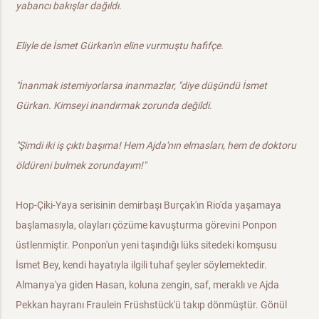
yabancı bakışlar dağıldı.
Eliyle de İsmet Gürkan'ın eline vurmuştu hafifçe.
"İnanmak istemiyorlarsa inanmazlar, "diye düşündü İsmet
Gürkan. Kimseyi inandırmak zorunda değildi.
"Şimdi iki iş çıktı başıma! Hem Ajda'nın elmasları, hem de doktoru
öldüreni bulmek zorundayım!"
Hop-Çiki-Yaya serisinin demirbaşı Burçak'ın Rio'da yaşamaya
başlamasıyla, olayları çözüme kavuşturma görevini Ponpon
üstlenmiştir. Ponpon'un yeni taşındığı lüks sitedeki komşusu
İsmet Bey, kendi hayatıyla ilgili tuhaf şeyler söylemektedir.
Almanya'ya giden Hasan, koluna zengin, saf, meraklı ve Ajda
Pekkan hayranı Fraulein Früshstück'ü takıp dönmüştür. Gönül