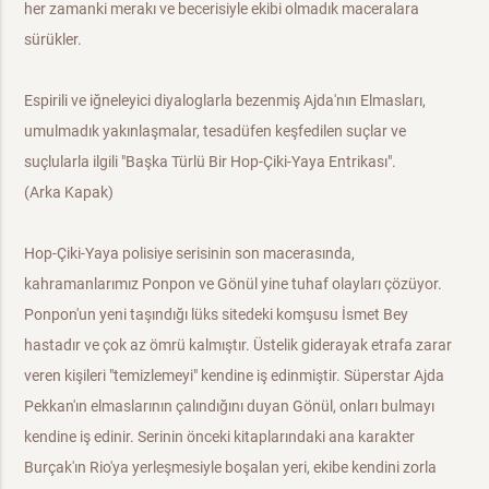
her zamanki merakı ve becerisiyle ekibi olmadık maceralara
sürükler.
Espirili ve iğneleyici diyaloglarla bezenmiş Ajda'nın Elmasları,
umulmadık yakınlaşmalar, tesadüfen keşfedilen suçlar ve
suçlularla ilgili "Başka Türlü Bir Hop-Çiki-Yaya Entrikası".
(Arka Kapak)
Hop-Çiki-Yaya polisiye serisinin son macerasında,
kahramanlarımız Ponpon ve Gönül yine tuhaf olayları çözüyor.
Ponpon'un yeni taşındığı lüks sitedeki komşusu İsmet Bey
hastadır ve çok az ömrü kalmıştır. Üstelik giderayak etrafa zarar
veren kişileri "temizlemeyi" kendine iş edinmiştir. Süperstar Ajda
Pekkan'ın elmaslarının çalındığını duyan Gönül, onları bulmayı
kendine iş edinir. Serinin önceki kitaplarındaki ana karakter
Burçak'ın Rio'ya yerleşmesiyle boşalan yeri, ekibe kendini zorla