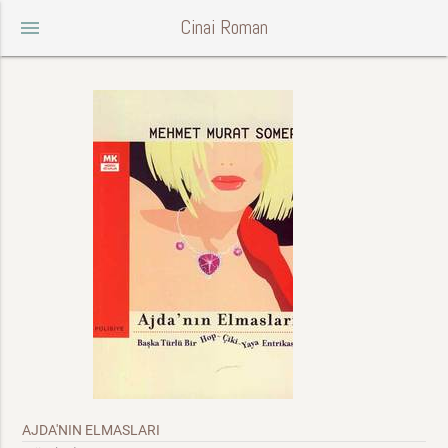
Cinai Roman
menu
AJDA'NIN ELMASLARI