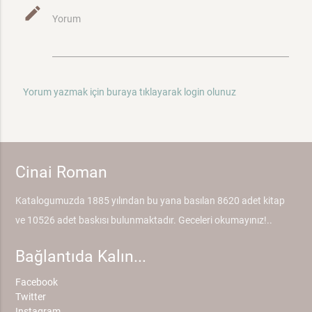
mode_edit
Yorum
Yorum yazmak için buraya tıklayarak login olunuz
Cinai Roman
Katalogumuzda 1885 yılından bu yana basılan 8620 adet kitap
ve 10526 adet baskısı bulunmaktadır. Geceleri okumayınız!..
Bağlantıda Kalın...
Facebook
Twitter
Instagram