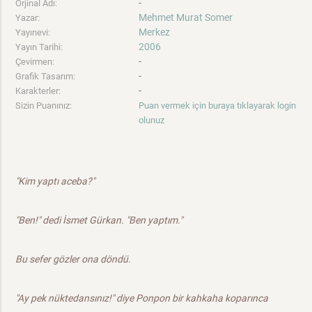
-
Orjinal Adı:
Mehmet Murat Somer
Yazar:
Merkez
Yayınevi:
2006
Yayın Tarihi:
-
Çevirmen:
-
Grafik Tasarım:
-
Karakterler:
Sizin Puanınız:
Puan vermek için buraya tıklayarak login
olunuz
"Kim yaptı aceba?"
"Ben!" dedi İsmet Gürkan. "Ben yaptım."
Bu sefer gözler ona döndü.
"Ay pek nüktedansınız!" diye Ponpon bir kahkaha koparınca