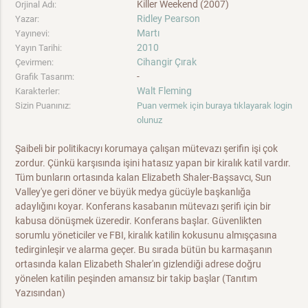
Killer Weekend (2007)
Orjinal Adı:
Ridley Pearson
Yazar:
Martı
Yayınevi:
2010
Yayın Tarihi:
Cihangir Çırak
Çevirmen:
-
Grafik Tasarım:
Walt Fleming
Karakterler:
Sizin Puanınız:
Puan vermek için buraya tıklayarak login
olunuz
Şaibeli bir politikacıyı korumaya çalışan mütevazı şerifin işi çok
zordur. Çünkü karşısında işini hatasız yapan bir kiralık katil vardır.
Tüm bunların ortasında kalan Elizabeth Shaler-Başsavcı, Sun
Valley'ye geri döner ve büyük medya gücüyle başkanlığa
adaylığını koyar. Konferans kasabanın mütevazı şerifi için bir
kabusa dönüşmek üzeredir. Konferans başlar. Güvenlikten
sorumlu yöneticiler ve FBI, kiralık katilin kokusunu almışçasına
tedirginleşir ve alarma geçer. Bu sırada bütün bu karmaşanın
ortasında kalan Elizabeth Shaler'ın gizlendiği adrese doğru
yönelen katilin peşinden amansız bir takip başlar (Tanıtım
Yazısından)