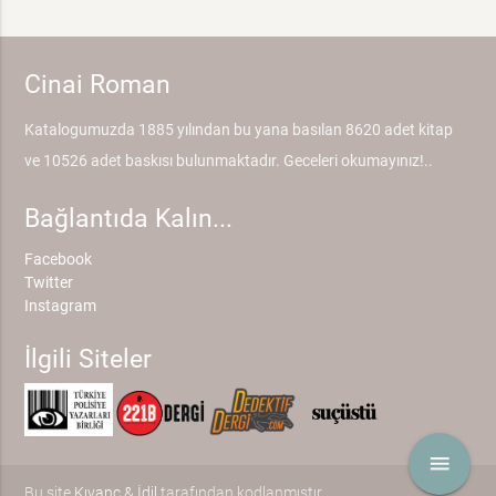
Cinai Roman
Katalogumuzda 1885 yılından bu yana basılan 8620 adet kitap
ve 10526 adet baskısı bulunmaktadır. Geceleri okumayınız!..
Bağlantıda Kalın...
Facebook
Twitter
Instagram
İlgili Siteler
menu
Bu site
Kıvanç & İdil
tarafından kodlanmıştır.