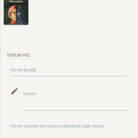
YORUM YAZ
Yorum Başlığı
mode_edit
Yorum
Yorum yazmak için buraya tıklayarak login olunuz