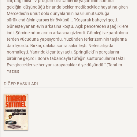
ilaç bağımlısı TV programcısı Daniel ile yaşamının sonuna
geldiğini düşündüğü bir anda beklenmedik şekilde hayatına giren
Mercedes'in umut dolu dünyalarının nasıl umutsuzluğa
sürüklendiğinin çarpıcı bir öyküsü... "Koşarak bahçeyi geçti.
Güneşte yanan evin arkasına koştu. Açık pencereden aşağı kilere
indi. Şömine odunlarının arkasına gizlendi. Gömleği ve pantolonu
terden vücuduna yapışıyordu. Yüzünden terler zeminin taşlarına
damlıyordu. Birkaç dakika sonra sakinleşti. Nefes alışı da
normalleşti. Yanındaki çantayı açtı. Springfield'ın parçalarını
birbirine geçirdi. Sonra tabancayla tüfeğin susturucularını taktı.
Eve girecekler ve her yanı arayacaklar diye düşündü." (Tanıtım
Yazısı)
DIĞER BASKILARI