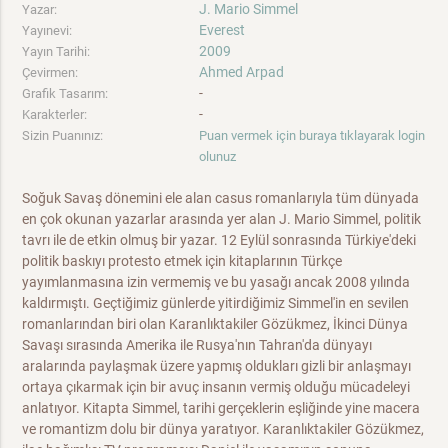
J. Mario Simmel
Yazar:
Everest
Yayınevi:
2009
Yayın Tarihi:
Ahmed Arpad
Çevirmen:
-
Grafik Tasarım:
-
Karakterler:
Sizin Puanınız:
Puan vermek için buraya tıklayarak login
olunuz
Soğuk Savaş dönemini ele alan casus romanlarıyla tüm dünyada
en çok okunan yazarlar arasında yer alan J. Mario Simmel, politik
tavrı ile de etkin olmuş bir yazar. 12 Eylül sonrasında Türkiye'deki
politik baskıyı protesto etmek için kitaplarının Türkçe
yayımlanmasına izin vermemiş ve bu yasağı ancak 2008 yılında
kaldırmıştı. Geçtiğimiz günlerde yitirdiğimiz Simmel'in en sevilen
romanlarından biri olan Karanlıktakiler Gözükmez, İkinci Dünya
Savaşı sırasında Amerika ile Rusya'nın Tahran'da dünyayı
aralarında paylaşmak üzere yapmış oldukları gizli bir anlaşmayı
ortaya çıkarmak için bir avuç insanın vermiş olduğu mücadeleyi
anlatıyor. Kitapta Simmel, tarihi gerçeklerin eşliğinde yine macera
ve romantizm dolu bir dünya yaratıyor. Karanlıktakiler Gözükmez,