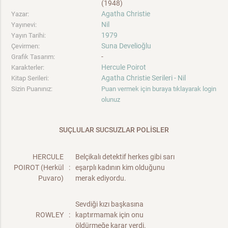
(1948)
Agatha Christie
Yazar:
Nil
Yayınevi:
1979
Yayın Tarihi:
Suna Develioğlu
Çevirmen:
-
Grafik Tasarım:
Hercule Poirot
Karakterler:
Agatha Christie Serileri - Nil
Kitap Serileri:
Sizin Puanınız:
Puan vermek için buraya tıklayarak login
olunuz
SUÇLULAR SUCSUZLAR POLİSLER
HERCULE
Belçikalı detektif herkes gibi sarı
POIROT (Herkül
:
eşarplı kadının kim olduğunu
Puvaro)
merak ediyordu.
Sevdiği kızı başkasına
ROWLEY
:
kaptırmamak için onu
öldürmeğe karar verdi.