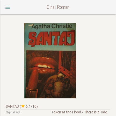
Cinai Roman
menu
ŞANTAJ
(
6.1/10
)
Taken at the Flood / There is a Tide
Orjinal Adı: