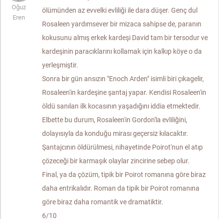
Oğuz
ölümünden az evvelki evliliği ile dara düşer. Genç dul
Eren
Rosaleen yardımsever bir mizaca sahipse de, paranın
kokusunu almış erkek kardeşi David tam bir tersodur ve
kardeşinin paracıklarını kollamak için kalkıp köye o da
yerleşmiştir.
Sonra bir gün ansızın "Enoch Arden" isimli biri çıkagelir,
Rosaleen'in kardeşine şantaj yapar. Kendisi Rosaleen'in
öldü sanılan ilk kocasının yaşadığını iddia etmektedir.
Elbette bu durum, Rosaleen'in Gordon'la evliliğini,
dolayısıyla da konduğu mirası geçersiz kılacaktır.
Şantajcının öldürülmesi, nihayetinde Poirot'nun el atıp
çözeceği bir karmaşık olaylar zincirine sebep olur.
Final, ya da çözüm, tipik bir Poirot romanına göre biraz
daha entrikalıdır. Roman da tipik bir Poirot romanına
göre biraz daha romantik ve dramatiktir.
6/10