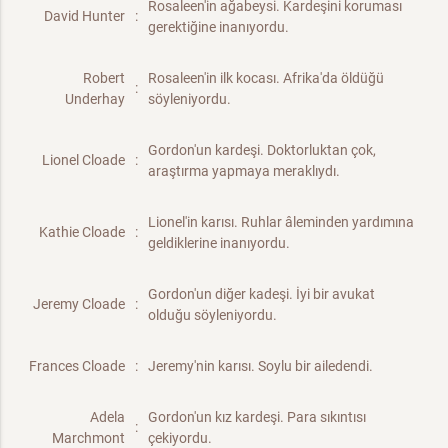
Rosaleen'in ağabeysi. Kardeşini koruması
David Hunter
:
gerektiğine inanıyordu.
Robert
Rosaleen'in ilk kocası. Afrika'da öldüğü
:
Underhay
söyleniyordu.
Gordon'un kardeşi. Doktorluktan çok,
Lionel Cloade
:
araştırma yapmaya meraklıydı.
Lionel'in karısı. Ruhlar âleminden yardımına
Kathie Cloade
:
geldiklerine inanıyordu.
Gordon'un diğer kadeşi. İyi bir avukat
Jeremy Cloade
:
olduğu söyleniyordu.
Frances Cloade
:
Jeremy'nin karısı. Soylu bir ailedendi.
Adela
Gordon'un kız kardeşi. Para sıkıntısı
:
Marchmont
çekiyordu.