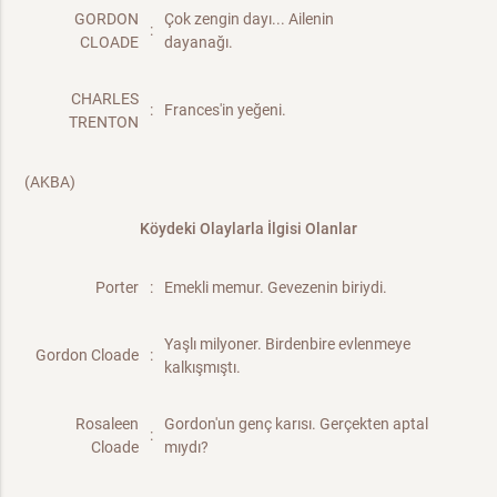
GORDON
Çok zengin dayı... Ailenin
:
CLOADE
dayanağı.
CHARLES
:
Frances'in yeğeni.
TRENTON
(AKBA)
Köydeki Olaylarla İlgisi Olanlar
Porter
:
Emekli memur. Gevezenin biriydi.
Yaşlı milyoner. Birdenbire evlenmeye
Gordon Cloade
:
kalkışmıştı.
Rosaleen
Gordon'un genç karısı. Gerçekten aptal
:
Cloade
mıydı?