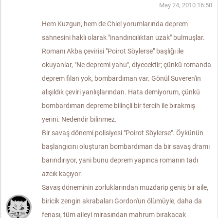
May 24, 2010 16:50
Hem Kuzgun, hem de Chiel yorumlarında deprem
sahnesini haklı olarak "inandırıcılıktan uzak" bulmuşlar.
Romanı Akba çevirisi "Poirot Söylerse" başlığı ile
okuyanlar, "Ne depremi yahu", diyecektir; çünkü romanda
deprem filan yok, bombardıman var. Gönül Suveren'in
alışıldık çeviri yanlışlarından. Hata demiyorum, çünkü
bombardıman depreme bilinçli bir tercih ile bırakmış
yerini. Nedendir bilinmez.
Bir savaş dönemi polisiyesi "Poirot Söylerse". Öykünün
başlangıcını oluşturan bombardıman da bir savaş dramı
barındırıyor, yani bunu deprem yapınca romanın tadı
azcık kaçıyor.
Savaş döneminin zorluklarından muzdarip geniş bir aile,
biricik zengin akrabaları Gordon'un ölümüyle, daha da
fenası, tüm aileyi mirasından mahrum bırakacak