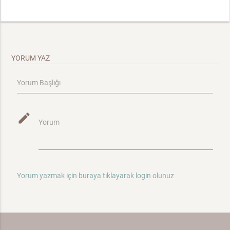
YORUM YAZ
Yorum Başlığı
mode_edit
Yorum
Yorum yazmak için buraya tıklayarak login olunuz