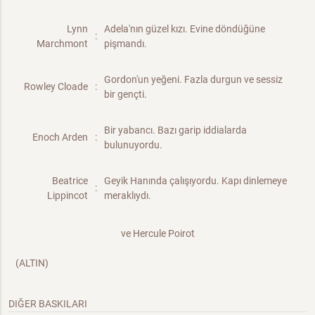
Lynn
Adela'nın güzel kızı. Evine döndüğüne
:
Marchmont
pişmandı.
Gordon'un yeğeni. Fazla durgun ve sessiz
Rowley Cloade
:
bir gençti.
Bir yabancı. Bazı garip iddialarda
Enoch Arden
:
bulunuyordu.
Beatrice
Geyik Hanında çalışıyordu. Kapı dinlemeye
:
Lippincot
meraklıydı.
ve Hercule Poirot
(ALTIN)
DIĞER BASKILARI