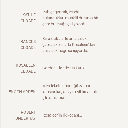
Ruh çağırarak, içinde
KATHIE
:
bulundukları müşkül duruma bir
CLOADE
çare bulmağa çalışıyordu.
Bir akrabası ile anlaşarak,
FRANCES
:
çapraşık yollarla Rosaleen'den
CLOADE
para çekmeğe çalışıyordu.
ROSALEEN
:
Gordon Cloade'nin karısı.
CLOADE
Memlekete döndüğü zaman
ENOCH ARDEN
:
karısını başkasiyle evli bulan bir
şiir kahramanı.
ROBERT
:
Rosaleen'in ilk kocası...
UNDERHAY