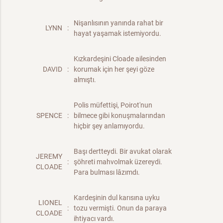
Nişanlısının yanında rahat bir
LYNN
:
hayat yaşamak istemiyordu.
Kızkardeşini Cloade ailesinden
DAVID
:
korumak için her şeyi göze
almıştı.
Polis müfettişi, Poirot'nun
SPENCE
:
bilmece gibi konuşmalarından
hiçbir şey anlamıyordu.
Başı dertteydi. Bir avukat olarak
JEREMY
:
şöhreti mahvolmak üzereydi.
CLOADE
Para bulması lâzımdı.
Kardeşinin dul karısına uyku
LIONEL
:
tozu vermişti. Onun da paraya
CLOADE
ihtiyacı vardı.