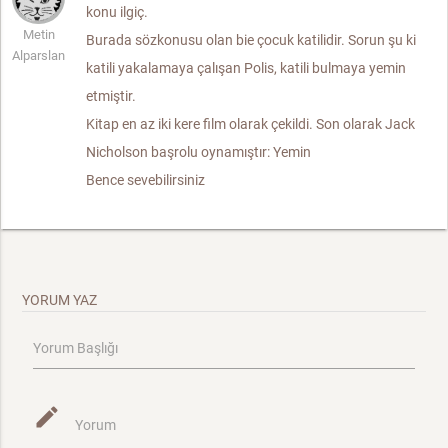
konu ilgiç.
Metin
Burada sözkonusu olan bie çocuk katilidir. Sorun şu ki
Alparslan
katili yakalamaya çalışan Polis, katili bulmaya yemin
etmiştir.
Kitap en az iki kere film olarak çekildi. Son olarak Jack
Nicholson başrolu oynamıştır: Yemin
Bence sevebilirsiniz
YORUM YAZ
Yorum Başlığı
mode_edit
Yorum