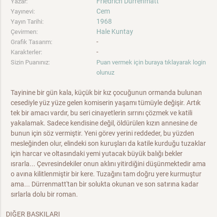
Friedrich Dürrenmatt
Yazar:
Cem
Yayınevi:
1968
Yayın Tarihi:
Hale Kuntay
Çevirmen:
-
Grafik Tasarım:
-
Karakterler:
Sizin Puanınız:
Puan vermek için buraya tıklayarak login
olunuz
Tayinine bir gün kala, küçük bir kız çocuğunun ormanda bulunan
cesediyle yüz yüze gelen komiserin yaşamı tümüyle değişir. Artık
tek bir amacı vardır, bu seri cinayetlerin sırrını çözmek ve katili
yakalamak. Sadece kendisine değil, öldürülen kızın annesine de
bunun için söz vermiştir. Yeni görev yerini reddeder, bu yüzden
mesleğinden olur, elindeki son kuruşları da katile kurduğu tuzaklar
için harcar ve oltasındaki yemi yutacak büyük balığı bekler
ısrarla... Çevresindekiler onun aklını yitirdiğini düşünmektedir ama
o avına kilitlenmiştir bir kere. Tuzağını tam doğru yere kurmuştur
ama... Dürrenmatt'tan bir solukta okunan ve son satırına kadar
sırlarla dolu bir roman.
DIĞER BASKILARI