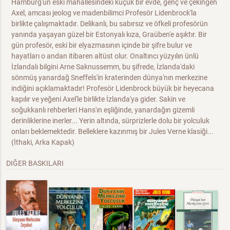
Hamburg'un eski mahallesindeki küçük bir evde, genç ve çekingen
Axel, amcası jeolog ve madenbilimci Profesör Lidenbrock'la
birlikte çalışmaktadır. Delikanlı, bu sabırsız ve öfkeli profesörün
yanında yaşayan güzel bir Estonyalı kıza, Graüben'e aşıktır. Bir
gün profesör, eski bir elyazmasının içinde bir şifre bulur ve
hayatları o andan itibaren altüst olur. Onaltıncı yüzyılın ünlü
İzlandalı bilgini Arne Saknussemm, bu şifrede, İzlanda'daki
sönmüş yanardağ Sneffels'in kraterinden dünya'nın merkezine
indiğini açıklamaktadır! Profesör Lidenbrock büyük bir heyecana
kapılır ve yeğeni Axel'le birlikte İzlanda'ya gider. Sakin ve
soğukkanlı rehberleri Hans'ın eşliğinde, yanardağın gizemli
derinliklerine inerler... Yerin altında, sürprizlerle dolu bir yolculuk
onları beklemektedir. Belleklere kazınmış bir Jules Verne klasiği...
(İthaki, Arka Kapak)
DIĞER BASKILARI