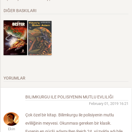
DIĞER BASKILARI
YORUMLAR
BILIMKURGU ILE POLISIYENIN MUTLU EVLILIĞI
February 01, 2019 16:21
Çok özel bir kitap. Bilimkurgu ile polisiyenin mutlu
evliliğinin meyvesi. Okunması gereken bir klasik.
Ekin
Evrenin en güçlü adamı Ben Reich 24. yüzyılda adı bile