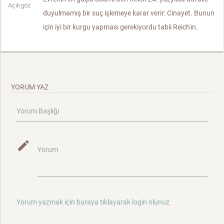
Açıkgöz
duyulmamış bir suç işlemeye karar verir: Cinayet. Bunun
için iyi bir kurgu yapması gerekiyordu tabii Reich'ın.
YORUM YAZ
Yorum Başlığı
mode_edit
Yorum
Yorum yazmak için buraya tıklayarak login olunuz