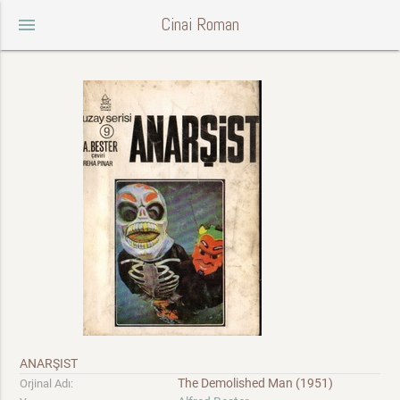
Cinai Roman
menu
ANARŞIST
The Demolished Man (1951)
Orjinal Adı: