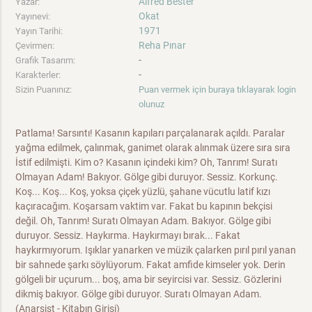
Alfred Bester
Yazar:
Okat
Yayınevi:
1971
Yayın Tarihi:
Reha Pınar
Çevirmen:
-
Grafik Tasarım:
-
Karakterler:
Sizin Puanınız:
Puan vermek için buraya tıklayarak login
olunuz
Patlama! Sarsıntı! Kasanın kapıları parçalanarak açıldı. Paralar
yağma edilmek, çalınmak, ganimet olarak alınmak üzere sıra sıra
İstif edilmişti. Kim o? Kasanın içindeki kim? Oh, Tanrım! Suratı
Olmayan Adam! Bakıyor. Gölge gibi duruyor. Sessiz. Korkunç.
Koş... Koş... Koş, yoksa çiçek yüzlü, şahane vücutlu latif kızı
kaçıracağım. Koşarsam vaktim var. Fakat bu kapının bekçisi
değil. Oh, Tanrım! Suratı Olmayan Adam. Bakıyor. Gölge gibi
duruyor. Sessiz. Haykırma. Haykırmayı bırak... Fakat
haykırmıyorum. Işıklar yanarken ve müzik çalarken pırıl pırıl yanan
bir sahnede şarkı söylüyorum. Fakat amfide kimseler yok. Derin
gölgeli bir uçurum... boş, ama bir seyircisi var. Sessiz. Gözlerini
dikmiş bakıyor. Gölge gibi duruyor. Suratı Olmayan Adam.
(Anarşist - Kitabın Girişi)