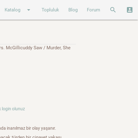
arrow_drop_down
search
account_box
Katalog
Topluluk
Blog
Forum
s. McGillicuddy Saw / Murder, She
 login olunuz
nda inanılmaz bir olay yaşanır.
nacak türden bir cinayet vakası