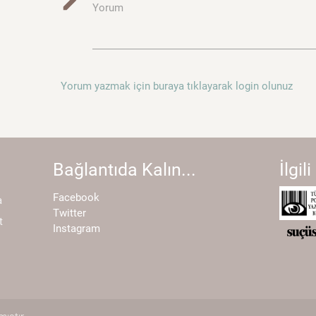
mode_edit
Yorum
Yorum yazmak için buraya tıklayarak login olunuz
Bağlantıda Kalın...
İlgili
Facebook
a
Twitter
t
Instagram