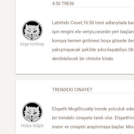
4:50 TRENI
Lahitteki Ceset,16:50 treni adlarıylada ba
işin rengini ele veriyo,cesedin yeri baş
konuya hemen girilmesi hoşa gitsede iler
özge türkbay
yakışmayacak şekilde sıkıcılaşabiliyo.O
denilebilecek bir christie kitabı.
TRENDEKI CINAYET
Elspeth Mcgillicuddy trende yolculuk ed
bir trendeki cinayete tanık olur. Elspeth'i
Hülya Söğüt
inanır ve cinayeti araştırmaya başlar. Mis