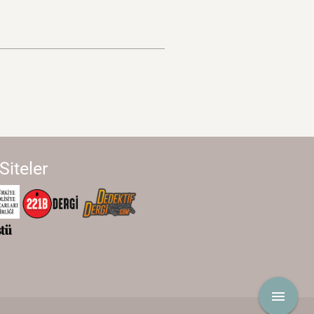
 Siteler
menu