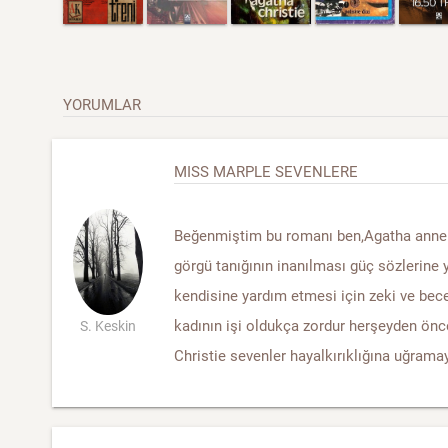
YORUMLAR
MISS MARPLE SEVENLERE
Beğenmiştim bu romanı ben,Agatha annenin 
görgü tanığının inanılması güç sözlerine 
kendisine yardım etmesi için zeki ve becer
kadının işi oldukça zordur herşeyden önc
S. Keskin
Christie sevenler hayalkırıklığına uğram