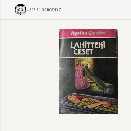
ccccci Geceleri okumayınız!..