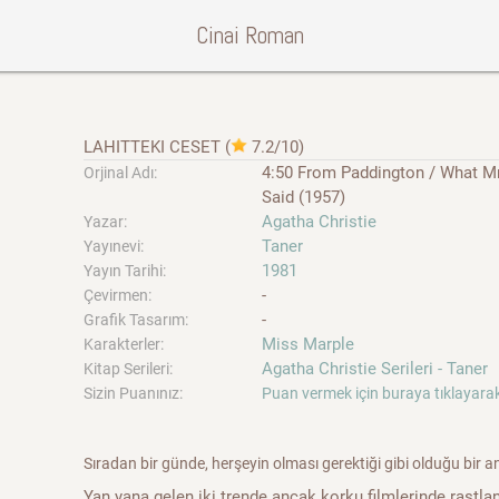
Cinai Roman
LAHITTEKI CESET
(
7.2/10
)
4:50 From Paddington / What Mr
Orjinal Adı:
Said (1957)
Agatha Christie
Yazar:
Taner
Yayınevi:
1981
Yayın Tarihi:
-
Çevirmen:
-
Grafik Tasarım:
Miss Marple
Karakterler:
Agatha Christie Serileri - Taner
Kitap Serileri:
Sizin Puanınız:
Puan vermek için buraya tıklayarak
Sıradan bir günde, herşeyin olması gerektiği gibi olduğu bir a
Yan yana gelen iki trende ancak korku filmlerinde rastla