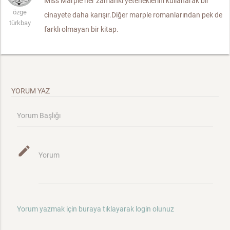
Mıss Marple her zamanki yeteneklerini kullanarak bir
özge
cinayete daha karışır.Diğer marple romanlarından pek de
türkbay
farklı olmayan bir kitap.
YORUM YAZ
Yorum Başlığı
mode_edit
Yorum
Yorum yazmak için buraya tıklayarak login olunuz