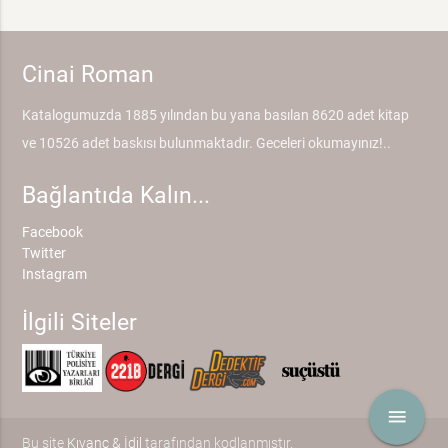
Cinai Roman
Katalogumuzda 1885 yılından bu yana basılan 8620 adet kitap
ve 10526 adet baskısı bulunmaktadır. Geceleri okumayınız!..
Bağlantıda Kalın...
Facebook
Twitter
Instagram
İlgili Siteler
menu
Bu site
Kıvanç & İdil
tarafından kodlanmıştır.