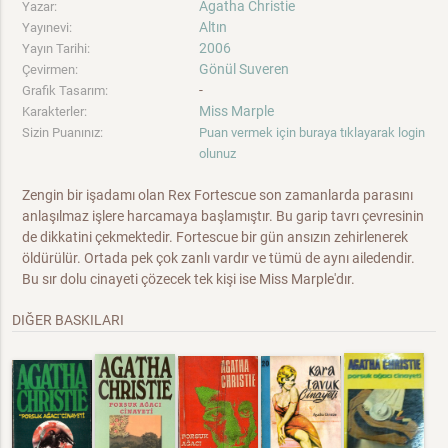
Agatha Christie
Yazar:
Altın
Yayınevi:
2006
Yayın Tarihi:
Gönül Suveren
Çevirmen:
-
Grafik Tasarım:
Miss Marple
Karakterler:
Sizin Puanınız:
Puan vermek için buraya tıklayarak login
olunuz
Zengin bir işadamı olan Rex Fortescue son zamanlarda parasını
anlaşılmaz işlere harcamaya başlamıştır. Bu garip tavrı çevresinin
de dikkatini çekmektedir. Fortescue bir gün ansızın zehirlenerek
öldürülür. Ortada pek çok zanlı vardır ve tümü de aynı ailedendir.
Bu sır dolu cinayeti çözecek tek kişi ise Miss Marple'dır.
DIĞER BASKILARI