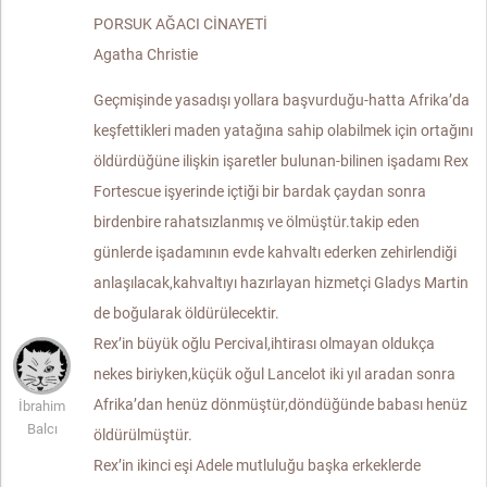
PORSUK AĞACI CİNAYETİ
Agatha Christie
Geçmişinde yasadışı yollara başvurduğu-hatta Afrika’da
keşfettikleri maden yatağına sahip olabilmek için ortağını
öldürdüğüne ilişkin işaretler bulunan-bilinen işadamı Rex
Fortescue işyerinde içtiği bir bardak çaydan sonra
birdenbire rahatsızlanmış ve ölmüştür.takip eden
günlerde işadamının evde kahvaltı ederken zehirlendiği
anlaşılacak,kahvaltıyı hazırlayan hizmetçi Gladys Martin
de boğularak öldürülecektir.
Rex’in büyük oğlu Percival,ihtirası olmayan oldukça
nekes biriyken,küçük oğul Lancelot iki yıl aradan sonra
Afrika’dan henüz dönmüştür,döndüğünde babası henüz
İbrahim
Balcı
öldürülmüştür.
Rex’in ikinci eşi Adele mutluluğu başka erkeklerde