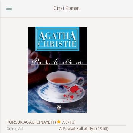
Cinai Roman
menu
PORSUK AĞACI CINAYETI
(
7.0/10
)
A Pocket Full of Rye (1953)
Orjinal Adı: