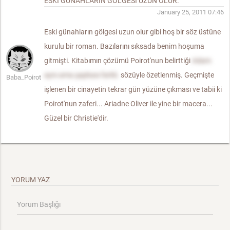
ESKI GÜNAHLARIN GÖLGESI UZUN OLUR.
January 25, 2011 07:46
Eski günahların gölgesi uzun olur gibi hoş bir söz üstüne
kurulu bir roman. Bazılarını sıksada benim hoşuma
gitmişti. Kitabımın çözümü Poirot'nun belirttiği
Adam
aynı ama şapkası farklı.
sözüyle özetlenmiş. Geçmişte
Baba_Poirot
işlenen bir cinayetin tekrar gün yüzüne çıkması ve tabii ki
Poirot'nun zaferi... Ariadne Oliver ile yine bir macera...
Güzel bir Christie'dir.
YORUM YAZ
Yorum Başlığı