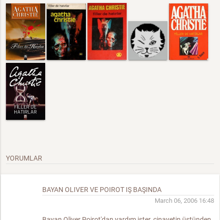
YORUMLAR
BAYAN OLIVER VE POIROT IŞ BAŞINDA
March 06, 2006 16:48
Bayan Oliver Poirot'dan yardım ister, cinayetin üstünden