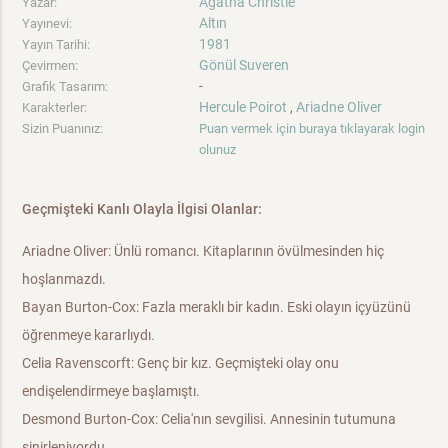
Agatha Christie
Yazar:
Altın
Yayınevi:
1981
Yayın Tarihi:
Gönül Suveren
Çevirmen:
-
Grafik Tasarım:
Hercule Poirot
,
Ariadne Oliver
Karakterler:
Sizin Puanınız:
Puan vermek için buraya tıklayarak login
olunuz
Geçmişteki Kanlı Olayla İlgisi Olanlar:
Ariadne Oliver: Ünlü romancı. Kitaplarının övülmesinden hiç
hoşlanmazdı.
Bayan Burton-Cox: Fazla meraklı bir kadın. Eski olayın içyüzünü
öğrenmeye kararlıydı.
Celia Ravenscorft: Genç bir kız. Geçmişteki olay onu
endişelendirmeye başlamıştı.
Desmond Burton-Cox: Celia'nın sevgilisi. Annesinin tutumuna
sinirleniyordu.