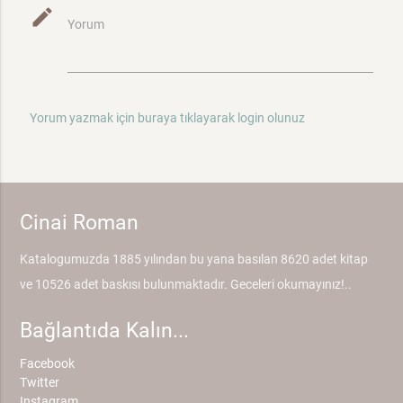
mode_edit
Yorum
Yorum yazmak için buraya tıklayarak login olunuz
Cinai Roman
Katalogumuzda 1885 yılından bu yana basılan 8620 adet kitap
ve 10526 adet baskısı bulunmaktadır. Geceleri okumayınız!..
Bağlantıda Kalın...
Facebook
Twitter
Instagram