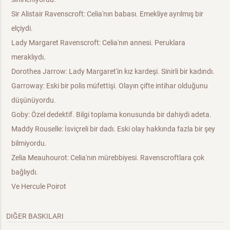
Sir Alistair Ravenscroft: Celia'nın babası. Emekliye ayrılmış bir
elçiydi.
Lady Margaret Ravenscroft: Celia'nın annesi. Peruklara
meraklıydı.
Dorothea Jarrow: Lady Margaret'in kız kardeşi. Sinirli bir kadındı.
Garroway: Eski bir polis müfettişi. Olayın çifte intihar olduğunu
düşünüyordu.
Goby: Özel dedektif. Bilgi toplama konusunda bir dahiydi adeta.
Maddy Rouselle: İsviçreli bir dadı. Eski olay hakkında fazla bir şey
bilmiyordu.
Zelia Meauhourot: Celia'nın mürebbiyesi. Ravenscroftlara çok
bağlıydı.
Ve Hercule Poirot
DIĞER BASKILARI