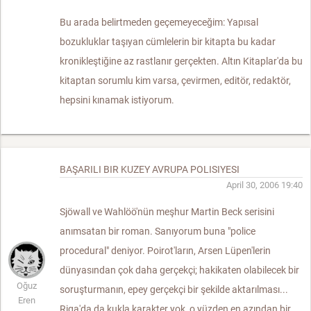
Bu arada belirtmeden geçemeyeceğim: Yapısal
bozukluklar taşıyan cümlelerin bir kitapta bu kadar
kronikleştiğine az rastlanır gerçekten. Altın Kitaplar'da bu
kitaptan sorumlu kim varsa, çevirmen, editör, redaktör,
hepsini kınamak istiyorum.
BAŞARILI BIR KUZEY AVRUPA POLISIYESI
April 30, 2006 19:40
Sjöwall ve Wahlöö'nün meşhur Martin Beck serisini
anımsatan bir roman. Sanıyorum buna "police
procedural" deniyor. Poirot'ların, Arsen Lüpen'lerin
dünyasından çok daha gerçekçi; hakikaten olabilecek bir
Oğuz
soruşturmanın, epey gerçekçi bir şekilde aktarılması...
Eren
Riga'da da kukla karakter yok, o yüzden en azından bir