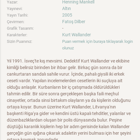
Henning Mankell
Yazar:
Altın
Yayınevi:
2005
Yayın Tarihi:
Fatoş Dilber
Çevirmen:
-
Grafik Tasarım:
Kurt Wallander
Karakterler:
Sizin Puanınız:
Puan vermek için buraya tıklayarak login
olunuz
Yıl 1991. İsveç'te kış mevsimi. Dedektif Kurt Wallander ve ekibine
kimliği belirsiz birinden bir ihbar gelir. Birkaç gün sonra da bir
cankurtaran sandalı sahile vurur. İçinde, pahalı giysili iki erkek
ceseti vardır. Yapılan incelemelerden cesetlerin iki suçluya ait
olduğu anlaşılır. Kurbanların bir iç çatışmada öldürüldükleri
tahmin edilir. Bir süre sonra gerçekleşen başka faili meçhul
cinayetler, ortada sinsi birtakım olayların ya da kişilerin olduğunu
ortaya koyar. Bunun üzerine Kurt Wallander, Litvanya'nın
başkenti Riga'ya gider ve kendini üstü kapalı tehditler, yalanlar ve
düzenbazlıklardan oluşan bir polis dünyasında bulur. Peşine
düştüğü karanlık kişilerin hep bir adım gerisinde kalan Wallander
gerçeğin gün ışığına çıkarak adaletin yerini bulması için her şeyini
ortaya koymak zorundadır.