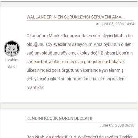
WALLANDER'IN EN SÜRÜKLEYICI SERÜVENI AMA...
August 05, 2006 14:04
Okuduğum Mankell'ler arasında en sürükleyici kitabın bu
olduğunu söyleyebilirim sanıyorum.Ama öykünün o denli
sağlam olduğunu söylemek kolay değil.Binbaşı Liepa'nın
İbrahim
sadece botta öldürülmüş olan gangsterlere bakarak
Balcı
ülkesinindeki polis örgütünün içerisinde yuvalanmış
çeteyi açığa çıkartan bir rapor kaleme alması ne denli
mantıklı?
KENDINI KÜÇÜK GÖREN DEDEKTIF
June 03, 2008 06:18
Ben kitabı da,dedektif Kurt Wallender'i de sevdim.Zevkler