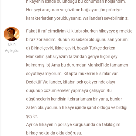
hikayenin içinde bulunduğu bu konumdan hoşlandım.
Her şeyi araştıran ve çözüme bağlayan jön prömiye
karakterlerden yorulduysanız, Wallander'ı sevebilirsiniz.
Fakat itiraf etmeliyim ki, kitabı okurken hikayeye girmekte
biraz zorlandım. Bunun iki sebebi olduğunu sanıyorum:
Ekin
a) Birinci çeviri, ikinci çeviri, bozuk Türkçe derken
Açıkgöz
Mankell'in şahsi yazım tarzından geriye hiçbir şey
kalmamış. b) Ama bu durumdan Mankell'i de tamamen
soyutlayamıyorum. Kitapta mükerrer kısımlar var.
Dedektif Wallander, kitabın pek çok yerinde olayı
düşünüp çözümlemeler yapmaya çalışıyor. Bu
düşüncelerin kendisini tekrarlaması bir yana, bunlar
zaten okuyucunun hikaye içinde şahit olduğu ve bildiği
şeyler.
Ayrıca hikayenin polisiye kurgusunda da takıldığım
birkaç nokta da oldu doğrusu.