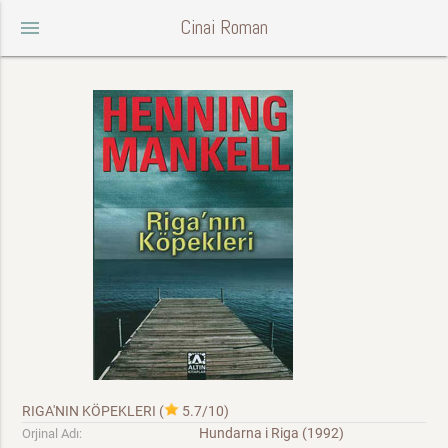
Cinai Roman
menu
RIGA'NIN KÖPEKLERI
(
5.7/10
)
Hundarna i Riga (1992)
Orjinal Adı: