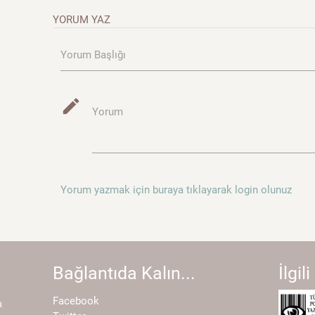
YORUM YAZ
Yorum Başlığı
mode_edit
Yorum
Yorum yazmak için buraya tıklayarak login olunuz
Bağlantıda Kalın...
İlgili
Facebook
a