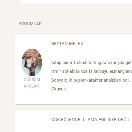
YORUMLAR
ŞEYTAN-MELEK
Kitap bana Turkish S.King romanı gibi gel
İzmir sokaklarında fallar,büyüler,inançları
GÜLSÜM
Sosyolojik ögeler,karakter analizleri bol.
ARSLAN
Okuyun.
ÇOK EĞLENCELI - AMA POLISIYE DEĞIL