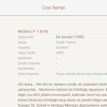
Cinai Roman
MUSKA
(
7.4/10
)
De Amulet (1995)
Orjinal Adı:
Sadık Yemni
Yazar:
Everest
Yayınevi:
2007
Yayın Tarihi:
-
Çevirmen:
-
Grafik Tasarım:
-
Karakterler:
Sizin Puanınız:
Puan vermek için buraya tıklayarak
Altı Ayna... Her biri bir aynanın içinde, bir yüzünden öt
çalışıyorlar... Muska'nın öyküsü bir kötülüğe dayanıyor: B
diğer ucu 60'lı yılların kozmopolit, kalender İzmir'ine uza
kahve falıyla bu kötülüğe karşı duran iyi yürekli bilge-cad
Duman; 93. Sokak'ın berduşu Mecnun; düşmanlarını pata