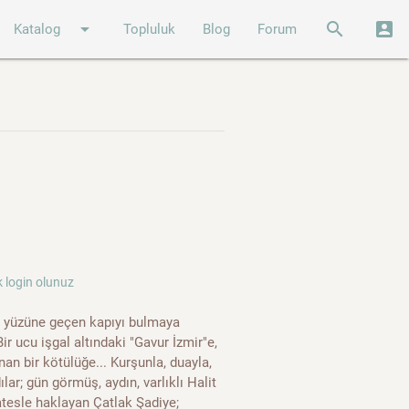
arrow_drop_down
search
account_box
Katalog
Topluluk
Blog
Forum
 login olunuz
eki yüzüne geçen kapıyı bulmaya
ir ucu işgal altındaki "Gavur İzmir"e,
nan bir kötülüğe... Kurşunla, duayla,
ılar; gün görmüş, aydın, varlıklı Halit
tesle haklayan Çatlak Şadiye;