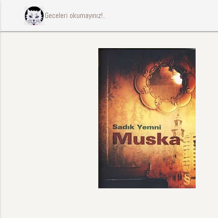
ccccci Geceleri okumayınız!..