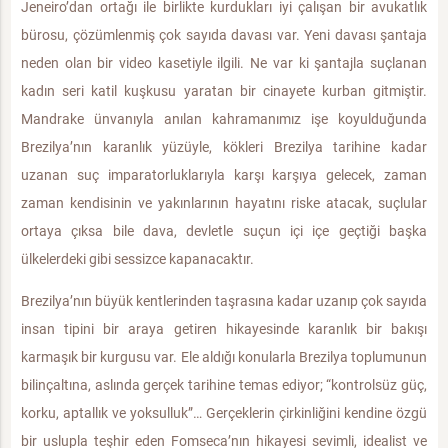
Jeneiro’dan ortağı ile birlikte kurdukları iyi çalışan bir avukatlık
bürosu, çözümlenmiş çok sayıda davası var. Yeni davası şantaja
neden olan bir video kasetiyle ilgili. Ne var ki şantajla suçlanan
kadın seri katil kuşkusu yaratan bir cinayete kurban gitmiştir.
Mandrake ünvanıyla anılan kahramanımız işe koyulduğunda
Brezilya’nın karanlık yüzüyle, kökleri Brezilya tarihine kadar
uzanan suç imparatorluklarıyla karşı karşıya gelecek, zaman
zaman kendisinin ve yakınlarının hayatını riske atacak, suçlular
ortaya çıksa bile dava, devletle suçun içi içe geçtiği başka
ülkelerdeki gibi sessizce kapanacaktır.
Brezilya’nın büyük kentlerinden taşrasına kadar uzanıp çok sayıda
insan tipini bir araya getiren hikayesinde karanlık bir bakışı
karmaşık bir kurgusu var. Ele aldığı konularla Brezilya toplumunun
bilinçaltına, aslında gerçek tarihine temas ediyor; “kontrolsüz güç,
korku, aptallık ve yoksulluk”… Gerçeklerin çirkinliğini kendine özgü
bir uslupla teşhir eden Fomseca’nın hikayesi sevimli, idealist ve