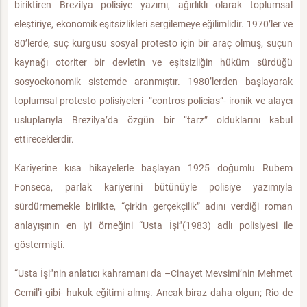
biriktiren Brezilya polisiye yazımı, ağırlıklı olarak toplumsal
eleştiriye, ekonomik eşitsizlikleri sergilemeye eğilimlidir. 1970’ler ve
80’lerde, suç kurgusu sosyal protesto için bir araç olmuş, suçun
kaynağı otoriter bir devletin ve eşitsizliğin hüküm sürdüğü
sosyoekonomik sistemde aranmıştır. 1980’lerden başlayarak
toplumsal protesto polisiyeleri -“contros policias”- ironik ve alaycı
usluplarıyla Brezilya’da özgün bir “tarz” olduklarını kabul
ettireceklerdir.
Kariyerine kısa hikayelerle başlayan 1925 doğumlu Rubem
Fonseca, parlak kariyerini bütünüyle polisiye yazımıyla
sürdürmemekle birlikte, “çirkin gerçekçilik” adını verdiği roman
anlayışının en iyi örneğini “Usta İşi”(1983) adlı polisiyesi ile
göstermişti.
“Usta İşi”nin anlatıcı kahramanı da –Cinayet Mevsimi’nin Mehmet
Cemil’i gibi- hukuk eğitimi almış. Ancak biraz daha olgun; Rio de