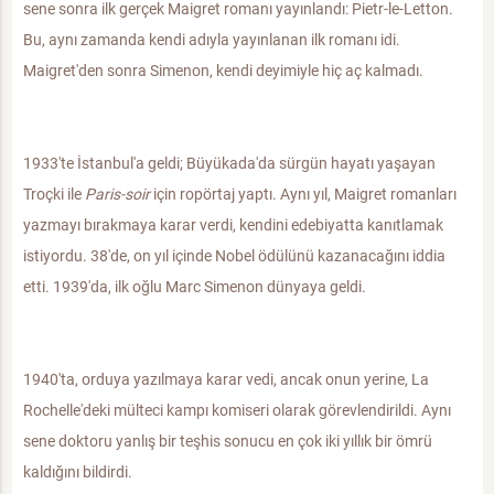
sene sonra ilk gerçek Maigret romanı yayınlandı: Pietr-le-Letton.
Bu, aynı zamanda kendi adıyla yayınlanan ilk romanı idi.
Maigret'den sonra Simenon, kendi deyimiyle hiç aç kalmadı.
1933'te İstanbul'a geldi; Büyükada'da sürgün hayatı yaşayan
Troçki ile
Paris-soir
için ropörtaj yaptı. Aynı yıl, Maigret romanları
yazmayı bırakmaya karar verdi, kendini edebiyatta kanıtlamak
istiyordu. 38'de, on yıl içinde Nobel ödülünü kazanacağını iddia
etti. 1939'da, ilk oğlu Marc Simenon dünyaya geldi.
1940'ta, orduya yazılmaya karar vedi, ancak onun yerine, La
Rochelle'deki mülteci kampı komiseri olarak görevlendirildi. Aynı
sene doktoru yanlış bir teşhis sonucu en çok iki yıllık bir ömrü
kaldığını bildirdi.