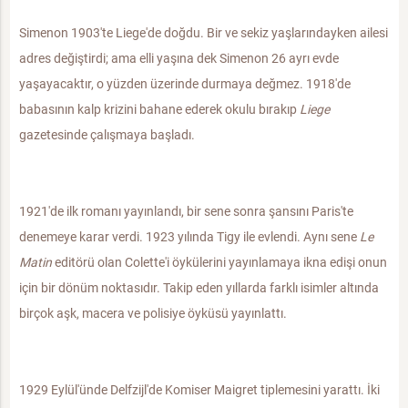
Simenon 1903'te Liege'de doğdu. Bir ve sekiz yaşlarındayken ailesi
adres değiştirdi; ama elli yaşına dek Simenon 26 ayrı evde
yaşayacaktır, o yüzden üzerinde durmaya değmez. 1918'de
babasının kalp krizini bahane ederek okulu bırakıp
Liege
gazetesinde çalışmaya başladı.
1921'de ilk romanı yayınlandı, bir sene sonra şansını Paris'te
denemeye karar verdi. 1923 yılında Tigy ile evlendi. Aynı sene
Le
Matin
editörü olan Colette'i öykülerini yayınlamaya ikna edişi onun
için bir dönüm noktasıdır. Takip eden yıllarda farklı isimler altında
birçok aşk, macera ve polisiye öyküsü yayınlattı.
1929 Eylül'ünde Delfzijl'de Komiser Maigret tiplemesini yarattı. İki