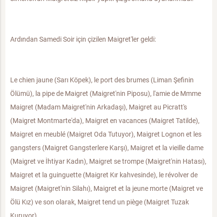
Ardından Samedi Soir için çizilen Maigret'ler geldi:
Le chien jaune (Sarı Köpek), le port des brumes (Liman Şefinin
Ölümü), la pipe de Maigret (Maigret'nin Piposu), l'amie de Mmme
Maigret (Madam Maigret'nin Arkadaşı), Maigret au Picratt's
(Maigret Montmarte'da), Maigret en vacances (Maigret Tatilde),
Maigret en meublé (Maigret Oda Tutuyor), Maigret Lognon et les
gangsters (Maigret Gangsterlere Karşı), Maigret et la vieille dame
(Maigret ve İhtiyar Kadın), Maigret se trompe (Maigret'nin Hatası),
Maigret et la guinguette (Maigret Kır kahvesinde), le révolver de
Maigret (Maigret'nin Silahı), Maigret et la jeune morte (Maigret ve
Ölü Kız) ve son olarak, Maigret tend un piège (Maigret Tuzak
Kuruyor)