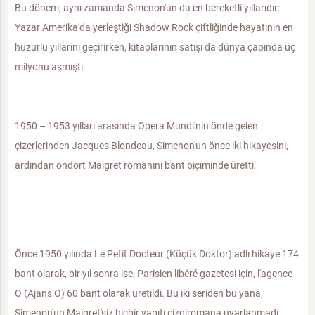
Bu dönem, aynı zamanda Simenon'un da en bereketli yıllarıdır:
Yazar Amerika'da yerleştiği Shadow Rock çiftliğinde hayatının en
huzurlu yıllarını geçirirken, kitaplarının satışı da dünya çapında üç
milyonu aşmıştı.
1950 – 1953 yılları arasında Opera Mundi'nin önde gelen
çizerlerinden Jacques Blondeau, Simenon'un önce iki hikayesini,
ardından ondört Maigret romanını bant biçiminde üretti.
Önce 1950 yılında Le Petit Docteur (Küçük Doktor) adlı hikaye 174
bant olarak, bir yıl sonra ise, Parisien libéré gazetesi için, l'agence
O (Ajans O) 60 bant olarak üretildi. Bu iki seriden bu yana,
Simenon'un Maigret'siz hiçbir yapıtı çizgiromana uyarlanmadı.