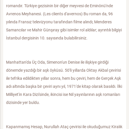
romandır. Türkiye gezisinin bir diğer meyvesi de Eminönü'nde
Avrenos Meyhanesi. (Les clients d'avernos) Bu roman da, 96
yılında Fransız televizyonu tarafından filme alındı; Menderes
Samancılar ve Mahir Günşıray gibi isimler rol aldılar; ayrıntılı bilgiyi
İstanbul dergisinin 10. sayısında bulabilirsiniz.
Manhattan'da Üç Oda, Simenon'un Denise ile ilişkiye girdiği
dönemde yazdığı bir aşk öyküsü. 50'li yıllarda Oktay Akbal çevirisi
ile tefrika edildikten yıllar sonra, hem bu çeviri, hem de Gerçek Aşk
adı altında başka bir çeviri aynı yıl, 1971'de kitap olarak basıldı. İlki
Milliyet'in Kara Dizi'sinde, ikincisi ise Nil yayınlarının aşk romanları
dizisinde yer buldu.
Kapanmamış Hesap, Nurullah Ataç çevirisi ile okuduğumuz Kiralık