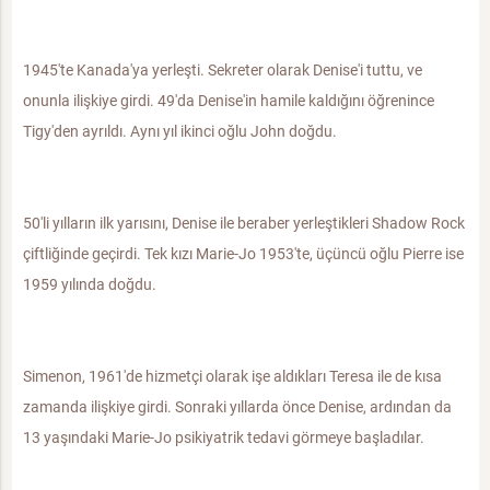
1945'te Kanada'ya yerleşti. Sekreter olarak Denise'i tuttu, ve
onunla ilişkiye girdi. 49'da Denise'in hamile kaldığını öğrenince
Tigy'den ayrıldı. Aynı yıl ikinci oğlu John doğdu.
50'li yılların ilk yarısını, Denise ile beraber yerleştikleri Shadow Rock
çiftliğinde geçirdi. Tek kızı Marie-Jo 1953'te, üçüncü oğlu Pierre ise
1959 yılında doğdu.
Simenon, 1961'de hizmetçi olarak işe aldıkları Teresa ile de kısa
zamanda ilişkiye girdi. Sonraki yıllarda önce Denise, ardından da
13 yaşındaki Marie-Jo psikiyatrik tedavi görmeye başladılar.