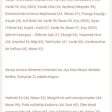
Varlık 59, Koç 2003), Kiralık Oda (34, Seçilmiş Hikayeler 59),
Eminönü'nde Avrenos Meyhanesi (35, Yılmaz 91), Pranga Kaçağı /
Kaçak (36, Arif Bolat 44, Varlık 59, Nisan 95, Koç 2003), İsyan
(Yüksel 44), Kaatil / Katil (37, Varlık 56, Nisan 97, Koç 2003),
Şehvet Kasırgası – Öldüren Aşk (37, Ekicigil 54), Yaşamak Hırsı
(38, İstanbul 54, Bilgi 85), Yedi Kızlar (41, Varlık 60), Cardinaud'un
bir haftası (42, Nisan 92)
Savaş sonrası dönemin romanları ise, üçü kısa hikaye olmakla
birlikte, Türkçe'de 22 adede erişiyor:
Hakimin Evi (42, Nisan 92), Maigret'nin yeni soruşturmaları (44,
Nisan 99), Polis müfettişi Kadavra (44, Dost 60), Ölen kimdi
yaşayan kim (46, Yalçın 69), Onu Gördünüz mü (46, Yalçın 70),