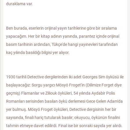
duraklama var.
Ben burada, eserlerin orijinal yayın tarihlerine göre bir sıralama
yapacağım. Her bir kitap adının yanında, parantez içinde orijinal
basım tarihinin ardından, Tükçe'de hangi yayınevleri tarafından
kaç yılında basıldığı bilgisi yer alıyor.
1930 tarihli Detective dergilerinden iki adet Georges Sim öyküsü ile
başlayacağız: Sorgu yargıcı Mösyö Froget'in (Dilimize Forget diye
geçmiş) Flamanlar ve Ziliouk öyküleri, 54 yılında Aydabir Polis
Romanları serisinden basılan öykü derlemesi Gece Gelen Adam'da
yer bulmuş. Mösyö Froget öyküleri, Detective dergisinin her bir
sayısında, finali hariç tutularak basılır; okuyucu, öykünün finalini
tahmin etmeye davet edilirdi. Final ise bir sonraki sayıda yer alırdı.