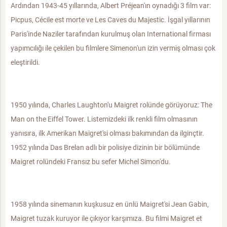
Ardından 1943-45 yıllarında, Albert Préjean'ın oynadığı 3 film var:
Picpus, Cécile est morte ve Les Caves du Majestic. İşgal yıllarının
Paris'inde Naziler tarafından kurulmuş olan International firması
yapımcılığı ile çekilen bu filmlere Simenon'un izin vermiş olması çok
eleştirildi.
1950 yılında, Charles Laughton'u Maigret rolünde görüyoruz: The
Man on the Eiffel Tower. Listemizdeki ilk renkli film olmasının
yanısıra, ilk Amerikan Maigret'si olması bakımından da ilginçtir.
1952 yılında Das Brelan adlı bir polisiye dizinin bir bölümünde
Maigret rolündeki Fransız bu sefer Michel Simon'du.
1958 yılında sinemanın kuşkusuz en ünlü Maigret'si Jean Gabin,
Maigret tuzak kuruyor ile çıkıyor karşımıza. Bu filmi Maigret et