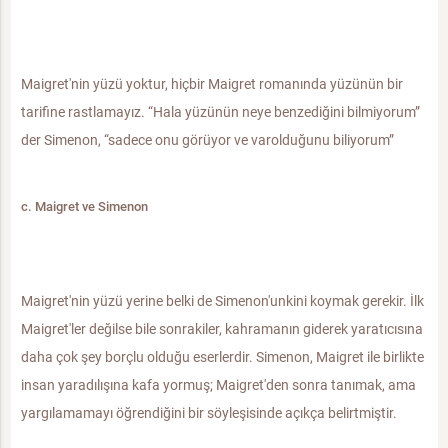
Maigret'nin yüzü yoktur, hiçbir Maigret romanında yüzünün bir
tarifine rastlamayız. “Hala yüzünün neye benzediğini bilmiyorum”
der Simenon, “sadece onu görüyor ve varolduğunu biliyorum”
c. Maigret ve Simenon
Maigret'nin yüzü yerine belki de Simenon'unkini koymak gerekir. İlk
Maigret'ler değilse bile sonrakiler, kahramanın giderek yaratıcısına
daha çok şey borçlu olduğu eserlerdir. Simenon, Maigret ile birlikte
insan yaradılışına kafa yormuş; Maigret'den sonra tanımak, ama
yargılamamayı öğrendiğini bir söyleşisinde açıkça belirtmiştir.