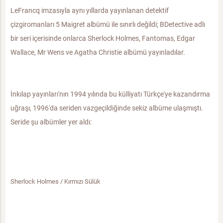
LeFrancq imzasıyla aynı yıllarda yayınlanan detektif
çizgiromanları 5 Maigret albümü ile sınırlı değildi; BDetective adlı
bir seri içerisinde onlarca Sherlock Holmes, Fantomas, Edgar
Wallace, Mr Wens ve Agatha Christie albümü yayınladılar.
İnkılap yayınları'nın 1994 yılında bu külliyatı Türkçe'ye kazandırma
uğraşı, 1996'da seriden vazgeçildiğinde sekiz albüme ulaşmıştı.
Seride şu albümler yer aldı:
Sherlock Holmes / Kırmızı Sülük