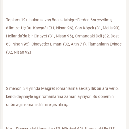
Toplamı 19'u bulan savaş öncesi Maigret'lerden 6'sı çevrilmiş
dilimize: Üç Dul Kavşağı (31, Nisan 96), Sarı Köpek (31, Metis 90),
Hollanda'da bir Cinayet (31, Nisan 95), Ormandaki Deli (32, Dost
63, Nisan 95), Cinayetler Limanı (32, Altın 71), Flamanların Evinde
(32, Nisan 92)
Simenon, 34 yılında Maigret romanlarına sekiz yıllık bir ara verip,
kendi deyimiyle ağır romanlarına zaman ayırıyor. Bu dönemin
onbir ağır romanı dilimize çevrilmiş:
Karşı Penceredeki İnsanlar (33, Hürriyet 62), Kanaldaki Ev (33,