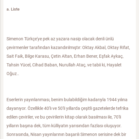
a. Liste
Simenon Türkçe'ye pek az yazara nasip olacak denli ünlü
çevirmenler tarafından kazandırılmıştır: Oktay Akbal, Oktay Rifat,
Sait Faik, Bilge Karasu, Çetin Altan, Erhan Bener, Eşfak Aykaç,
Tahsin Yücel, Cihad Baban, Nurullah Ataç, ve tabii ki, Hayalet
Oğuz..
Eserlerin yayınlanması, benim bulabildiğim kadarıyla 1944 yılına
dayanıyor. Özellikle 40'lı ve 50'li yıllarda çeşitli gazetelerde tefrika
edilen çeviriler, ve bu çevirilerin kitap olarak basılması ile, 70'li
yılların başına dek, tüm külliyatın yarısından fazlası oluşuyor.
Sonrasında, Nisan yayınlarının başarılı Simenon serisine dek bir