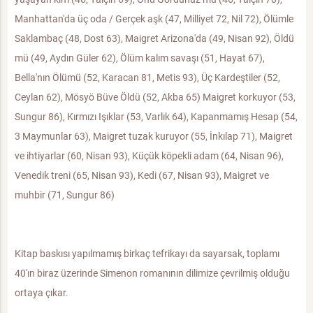
Manhattan'da üç oda / Gerçek aşk (47, Milliyet 72, Nil 72), Ölümle
Saklambaç (48, Dost 63), Maigret Arizona'da (49, Nisan 92), Öldü
mü (49, Aydın Güler 62), Ölüm kalım savaşı (51, Hayat 67),
Bella'nın Ölümü (52, Karacan 81, Metis 93), Üç Kardeştiler (52,
Ceylan 62), Mösyö Büve Öldü (52, Akba 65) Maigret korkuyor (53,
Sungur 86), Kırmızı Işıklar (53, Varlık 64), Kapanmamış Hesap (54,
3 Maymunlar 63), Maigret tuzak kuruyor (55, İnkılap 71), Maigret
ve ihtiyarlar (60, Nisan 93), Küçük köpekli adam (64, Nisan 96),
Venedik treni (65, Nisan 93), Kedi (67, Nisan 93), Maigret ve
muhbir (71, Sungur 86)
Kitap baskısı yapılmamış birkaç tefrikayı da sayarsak, toplamı
40'ın biraz üzerinde Simenon romanının dilimize çevrilmiş olduğu
ortaya çıkar.