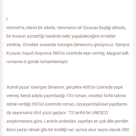
İ
nternet'te, islami bir sitede,
Himmetini Ali Tutanlar
başlığı altında,
bir insanın azmettiği takdirde neler yapabileceğine örnekler
verilmiş. Örnekler arasında Georges Simenon'u görüyoruz. Deniyor
ki yazar, hayatı boyunca 500'ün üzerinde eser vermiş;
Maigret
adlı
romanını 6 günde tamamlamıştır.
'Azimli yazar' Georges Simenon, gerçekte 400'ün üzerinde yapıt
vermiş: kendi adıyla yayımladığı 193 roman, onsekiz farklı takma
isimle verdiği 200'ün üzerinde roman, özyaşamöyküsel yapıtlarını
da sayarsanız dört yüzü geçiyor. '72 tarihli bir UNESCO
araştırmasına göre, Lenin'in ardından, yapıtları en çok dile çevrilen
ikinci yazar olmak gibi bir özelliği var; ayrıca okur sayısı olarak 500