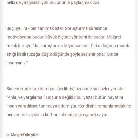
belki de yazgısının yükünü onunla paylaşmak için.
Suçluyu, rakibini tanımak ister. Soruşturma süresince
motivasyonu budur, büyük ölçüde yöntemi de budur. Maigret
tuzak kuruyor'da, soruşturma boyunca nasıl biri olduğunu merak
ettiği katili tuzağa düşürdüğünde şöyle seslenir ona: “Siz bir
insansınız!”
Simenon'un kitap damgası (ex libris) üzerinde şu sözler yer alır:
“Anla, ve yargılama!” Boşuna değildir bu; yazar bütün hayatını
insan yaradılışını tanımaya adamıştır. Kendisini, romanlarındakine
benzer bir trajedinin kurbanı olmadığı için şanslı sayar.
b. Maigret'nin yüzü