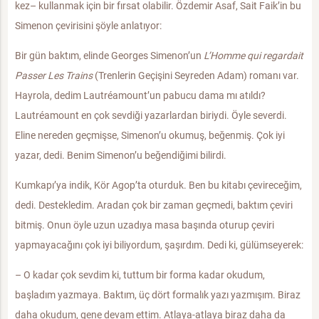
kez– kullanmak için bir fırsat olabilir. Özdemir Asaf, Sait Faik’in bu
Simenon çevirisini şöyle anlatıyor:
Bir gün baktım, elinde Georges Simenon’un
L’Homme qui regardait
Passer Les Trains
(Trenlerin Geçişini Seyreden Adam) romanı var.
Hayrola, dedim Lautréamount’un pabucu dama mı atıldı?
Lautréamount en çok sevdiği yazarlardan biriydi. Öyle severdi.
Eline nereden geçmişse, Simenon’u okumuş, beğenmiş. Çok iyi
yazar, dedi. Benim Simenon’u beğendiğimi bilirdi.
Kumkapı’ya indik, Kör Agop’ta oturduk. Ben bu kitabı çevireceğim,
dedi. Destekledim. Aradan çok bir zaman geçmedi, baktım çeviri
bitmiş. Onun öyle uzun uzadıya masa başında oturup çeviri
yapmayacağını çok iyi biliyordum, şaşırdım. Dedi ki, gülümseyerek:
– O kadar çok sevdim ki, tuttum bir forma kadar okudum,
başladım yazmaya. Baktım, üç dört formalık yazı yazmışım. Biraz
daha okudum, gene devam ettim. Atlaya-atlaya biraz daha da