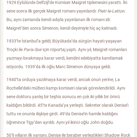
1929 Eylülünde Delfzijl’de Komiser Maigret tiplemesini yarattı. İki
sene sonra ilk gerçek Maigret romanı yayınlandı:
Pietr-le-Letton
.
Bu, aynı zamanda kendi adıyla yayınlanan ilk romanı idi.
Maigret’den sonra Simenon, kendi deyimiyle hiç aç kalmadı.
1933’te İstanbul’a geldi; Büyükada’da sürgün hayatı yaşayan
Troçki ile
Paris-Soir
için röportaj yaptı. Aynı yıl, Maigret romanları
yazmayı bırakmaya karar verdi, kendini edebiyatta kanıtlamak
istiyordu. 1939’da ilk oğlu Marc Simenon dünyaya geldi.
1940’ta orduya yazılmaya karar verdi, ancak onun yerine, La
Rochelle’deki mülteci kampı komiseri olarak görevlendirildi. Aynı
sene doktoru yanlış bir teşhis sonucu en çok iki yıllık bir ömrü
kaldığını bildirdi. 45’te Kanada’ya yerleşti. Sekreter olarak Denise’i
tuttu ve onunla ilişkiye girdi. 49’da Denise’in hamile kaldığını
öğrenince Tigy’den ayrıldı. Aynı yıl ikinci oğlu John doğdu.
50’li yılların ilk yarısını, Denise ile beraber yerleştikleri Shadow Rock