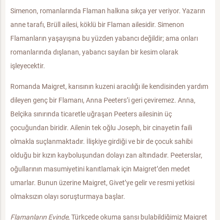
Simenon, romanlarında Flaman halkına sıkça yer veriyor. Yazarın
anne tarafı, Brüll ailesi, köklü bir Flaman ailesidir. Simenon
Flamanların yaşayışına bu yüzden yabancı değildir; ama onları
romanlarında dışlanan, yabancı sayılan bir kesim olarak
işleyecektir.
Romanda Maigret, karısının kuzeni aracılığı ile kendisinden yardım
dileyen genç bir Flamanı, Anna Peeters’i geri çeviremez. Anna,
Belçika sınırında ticaretle uğraşan Peeters ailesinin üç
çocuğundan biridir. Ailenin tek oğlu Joseph, bir cinayetin faili
olmakla suçlanmaktadır. İlişkiye girdiği ve bir de çocuk sahibi
olduğu bir kızın kayboluşundan dolayı zan altındadır. Peeterslar,
oğullarının masumiyetini kanıtlamak için Maigret’den medet
umarlar. Bunun üzerine Maigret, Givet’ye gelir ve resmi yetkisi
olmaksızın olayı soruşturmaya başlar.
Flamanların Evinde
, Türkçede okuma şansı bulabildiğimiz Maigret