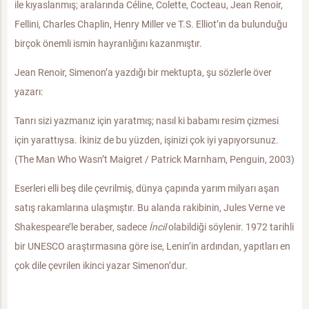
ile kıyaslanmış; aralarında Céline, Colette, Cocteau, Jean Renoir,
Fellini, Charles Chaplin, Henry Miller ve T.S. Elliot’ın da bulunduğu
birçok önemli ismin hayranlığını kazanmıştır.
Jean Renoir, Simenon’a yazdığı bir mektupta, şu sözlerle över
yazarı:
Tanrı sizi yazmanız için yaratmış; nasıl ki babamı resim çizmesi
için yarattıysa. İkiniz de bu yüzden, işinizi çok iyi yapıyorsunuz.
(The Man Who Wasn’t Maigret / Patrick Marnham, Penguin, 2003)
Eserleri elli beş dile çevrilmiş, dünya çapında yarım milyarı aşan
satış rakamlarına ulaşmıştır. Bu alanda rakibinin, Jules Verne ve
Shakespeare’le beraber, sadece
İncil
olabildiği söylenir. 1972 tarihli
bir UNESCO araştırmasına göre ise, Lenin’in ardından, yapıtları en
çok dile çevrilen ikinci yazar Simenon’dur.