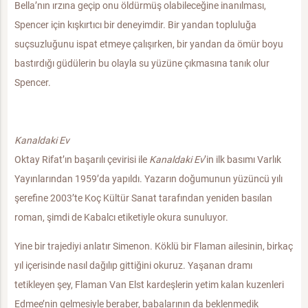
Bella’nın ırzına geçip onu öldürmüş olabileceğine inanılması,
Spencer için kışkırtıcı bir deneyimdir. Bir yandan topluluğa
suçsuzluğunu ispat etmeye çalışırken, bir yandan da ömür boyu
bastırdığı güdülerin bu olayla su yüzüne çıkmasına tanık olur
Spencer.
Kanaldaki Ev
Oktay Rifat’ın başarılı çevirisi ile
Kanaldaki Ev
’in ilk basımı Varlık
Yayınlarından 1959’da yapıldı. Yazarın doğumunun yüzüncü yılı
şerefine 2003’te Koç Kültür Sanat tarafından yeniden basılan
roman, şimdi de Kabalcı etiketiyle okura sunuluyor.
Yine bir trajediyi anlatır Simenon. Köklü bir Flaman ailesinin, birkaç
yıl içerisinde nasıl dağılıp gittiğini okuruz. Yaşanan dramı
tetikleyen şey, Flaman Van Elst kardeşlerin yetim kalan kuzenleri
Edmee’nin gelmesiyle beraber, babalarının da beklenmedik