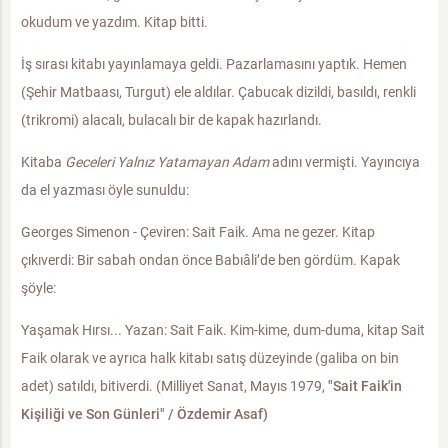
okudum ve yazdım. Kitap bitti.
İş sırası kitabı yayınlamaya geldi. Pazarlamasını yaptık. Hemen
(Şehir Matbaası, Turgut) ele aldılar. Çabucak dizildi, basıldı, renkli
(trikromi) alacalı, bulacalı bir de kapak hazırlandı.
Kitaba
Geceleri Yalnız Yatamayan Adam
adını vermişti. Yayıncıya
da el yazması öyle sunuldu:
Georges Simenon - Çeviren: Sait Faik. Ama ne gezer. Kitap
çıkıverdi: Bir sabah ondan önce Babıâli’de ben gördüm. Kapak
şöyle:
Yaşamak Hırsı... Yazan: Sait Faik. Kim-kime, dum-duma, kitap Sait
Faik olarak ve ayrıca halk kitabı satış düzeyinde (galiba on bin
adet) satıldı, bitiverdi. (Milliyet Sanat, Mayıs 1979,
"Sait Faik'in
Kişiliği ve Son Günleri" / Özdemir Asaf)