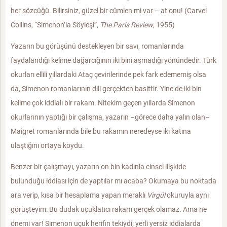
her sözcüğü. Bilirsiniz, güzel bir cümlen mi var – at onu! (Carvel
Collins, “Simenon’la Söyleşi”,
The Paris Review
, 1955)
Yazarın bu görüşünü destekleyen bir savı, romanlarında
faydalandığı kelime dağarcığının iki bini aşmadığı yönündedir. Türk
okurları ellili yıllardaki Ataç çevirilerinde pek fark edememiş olsa
da, Simenon romanlarının dili gerçekten basittir. Yine de iki bin
kelime çok iddialı bir rakam. Nitekim geçen yıllarda Simenon
okurlarının yaptığı bir çalışma, yazarın –görece daha yalın olan–
Maigret romanlarında bile bu rakamın neredeyse iki katına
ulaştığını ortaya koydu.
Benzer bir çalışmayı, yazarın on bin kadınla cinsel ilişkide
bulunduğu iddiası için de yaptılar mı acaba? Okumaya bu noktada
ara verip, kısa bir hesaplama yapan meraklı
Virgül
okuruyla aynı
görüşteyim: Bu dudak uçuklatıcı rakam gerçek olamaz. Ama ne
önemi var! Simenon uçuk herifin tekiydi; yerli yersiz iddialarda