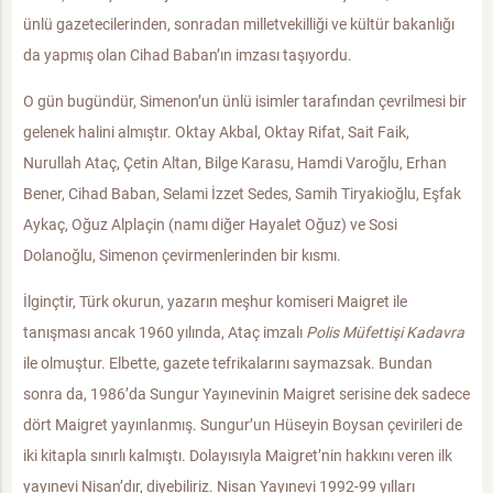
ünlü gazetecilerinden, sonradan milletvekilliği ve kültür bakanlığı
da yapmış olan Cihad Baban’ın imzası taşıyordu.
O gün bugündür, Simenon’un ünlü isimler tarafından çevrilmesi bir
gelenek halini almıştır. Oktay Akbal, Oktay Rifat, Sait Faik,
Nurullah Ataç, Çetin Altan, Bilge Karasu, Hamdi Varoğlu, Erhan
Bener, Cihad Baban, Selami İzzet Sedes, Samih Tiryakioğlu, Eşfak
Aykaç, Oğuz Alplaçin (namı diğer Hayalet Oğuz) ve Sosi
Dolanoğlu, Simenon çevirmenlerinden bir kısmı.
İlginçtir, Türk okurun, yazarın meşhur komiseri Maigret ile
tanışması ancak 1960 yılında, Ataç imzalı
Polis Müfettişi Kadavra
ile olmuştur. Elbette, gazete tefrikalarını saymazsak. Bundan
sonra da, 1986’da Sungur Yayınevinin Maigret serisine dek sadece
dört Maigret yayınlanmış. Sungur’un Hüseyin Boysan çevirileri de
iki kitapla sınırlı kalmıştı. Dolayısıyla Maigret’nin hakkını veren ilk
yayınevi Nisan’dır, diyebiliriz. Nisan Yayınevi 1992-99 yılları