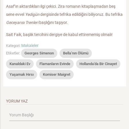
Asaf’ın aktardıkları ilgi çekici. Zira romanın kitaplaşmadan beş
sene evvel
Yedigün
dergisinde tefrika edildiğini biliyoruz. Bu tefrika
Geceyarısı Trenleri
başlığını taşıyor.
Sait Faik, başlık tercihini dergiye de kabul ettirememiş olmalı!
Makaleler
Kategori:
Etiketler:
Georges Simenon
Bella’nın Ölümü
Kanaldaki Ev
Flamanların Evinde
Hollanda’da Bir Cinayet
Yaşamak Hırsı
Komiser Maigret
YORUM YAZ
Yorum Başlığı