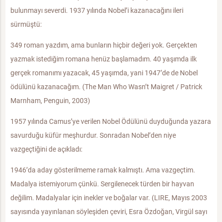
bulunmayı severdi. 1937 yılında Nobel’i kazanacağını ileri
sürmüştü:
349 roman yazdım, ama bunların hiçbir değeri yok. Gerçekten
yazmak istediğim romana henüz başlamadım. 40 yaşımda ilk
gerçek romanımı yazacak, 45 yaşımda, yani 1947’de de Nobel
ödülünü kazanacağım. (The Man Who Wasn’t Maigret / Patrick
Marnham, Penguin, 2003)
1957 yılında Camus’ye verilen Nobel Ödülünü duyduğunda yazara
savurduğu küfür meşhurdur. Sonradan Nobel’den niye
vazgeçtiğini de açıkladı:
1946’da aday gösterilmeme ramak kalmıştı. Ama vazgeçtim.
Madalya istemiyorum çünkü. Sergilenecek türden bir hayvan
değilim. Madalyalar için inekler ve boğalar var. (LIRE, Mayıs 2003
sayısında yayınlanan söyleşiden çeviri, Esra Özdoğan, Virgül sayı