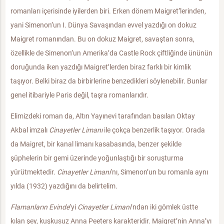
romanları içerisinde iyilerden biri. Erken dönem Maigret’lerinden,
yani Simenon’un I. Dünya Savaşından evvel yazdığı on dokuz
Maigret romanından. Bu on dokuz Maigret, savaştan sonra,
özellikle de Simenon’un Amerika’da Castle Rock çiftliğinde ününün
doruğunda iken yazdığı Maigret’lerden biraz farklı bir kimlik
taşıyor. Belki biraz da birbirlerine benzedikleri söylenebilir. Bunlar
genel itibariyle Paris değil, taşra romanlarıdır.
Elimizdeki roman da, Altın Yayınevi tarafından basılan Oktay
Akbal imzalı
Cinayetler Limanı
ile çokça benzerlik taşıyor. Orada
da Maigret, bir kanal limanı kasabasında, benzer şekilde
şüphelerin bir gemi üzerinde yoğunlaştığı bir soruşturma
yürütmektedir.
Cinayetler Limanı
’nı, Simenon’un bu romanla aynı
yılda (1932) yazdığını da belirtelim.
Flamanların Evinde
’yi
Cinayetler Limanı
’ndan iki gömlek üstte
kılan şey, kuşkusuz Anna Peeters karakteridir. Maigret’nin Anna’yı