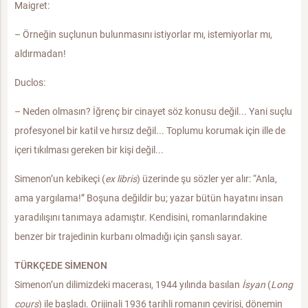
Maigret:
– Örneğin suçlunun bulunmasını istiyorlar mı, istemiyorlar mı,
aldırmadan!
Duclos:
– Neden olmasın? İğrenç bir cinayet söz konusu değil... Yani suçlu
profesyonel bir katil ve hırsız değil... Toplumu korumak için ille de
içeri tıkılması gereken bir kişi değil...
Simenon’un kebikeçi (
ex libris
) üzerinde şu sözler yer alır: “Anla,
ama yargılama!” Boşuna değildir bu; yazar bütün hayatını insan
yaradılışını tanımaya adamıştır. Kendisini, romanlarındakine
benzer bir trajedinin kurbanı olmadığı için şanslı sayar.
TÜRKÇEDE SİMENON
Simenon’un dilimizdeki macerası, 1944 yılında basılan
İsyan
(
Long
cours
) ile başladı. Orijinali 1936 tarihli romanın çevirisi, dönemin