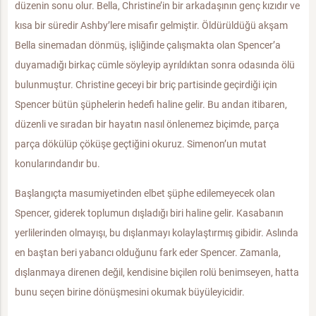
düzenin sonu olur. Bella, Christine’in bir arkadaşının genç kızıdır ve
kısa bir süredir Ashby’lere misafir gelmiştir. Öldürüldüğü akşam
Bella sinemadan dönmüş, işliğinde çalışmakta olan Spencer’a
duyamadığı birkaç cümle söyleyip ayrıldıktan sonra odasında ölü
bulunmuştur. Christine geceyi bir briç partisinde geçirdiği için
Spencer bütün şüphelerin hedefi haline gelir. Bu andan itibaren,
düzenli ve sıradan bir hayatın nasıl önlenemez biçimde, parça
parça dökülüp çöküşe geçtiğini okuruz. Simenon’un mutat
konularındandır bu.
Başlangıçta masumiyetinden elbet şüphe edilemeyecek olan
Spencer, giderek toplumun dışladığı biri haline gelir. Kasabanın
yerlilerinden olmayışı, bu dışlanmayı kolaylaştırmış gibidir. Aslında
en baştan beri yabancı olduğunu fark eder Spencer. Zamanla,
dışlanmaya direnen değil, kendisine biçilen rolü benimseyen, hatta
bunu seçen birine dönüşmesini okumak büyüleyicidir.