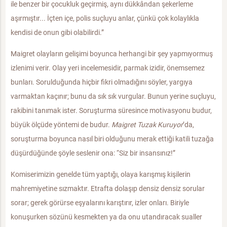
ile benzer bir çocukluk geçirmiş, aynı dükkândan şekerleme
aşırmıştır... İçten içe, polis suçluyu anlar, çünkü çok kolaylıkla
kendisi de onun gibi olabilirdi.”
Maigret olayların gelişimi boyunca herhangi bir şey yapmıyormuş
izlenimi verir. Olay yeri incelemesidir, parmak izidir, önemsemez
bunları. Sorulduğunda hiçbir fikri olmadığını söyler, yargıya
varmaktan kaçınır; bunu da sık sık vurgular. Bunun yerine suçluyu,
rakibini tanımak ister. Soruşturma süresince motivasyonu budur,
büyük ölçüde yöntemi de budur.
Maigret Tuzak Kuruyor
’da,
soruşturma boyunca nasıl biri olduğunu merak ettiği katili tuzağa
düşürdüğünde şöyle seslenir ona: “Siz bir insansınız!”
Komiserimizin genelde tüm yaptığı, olaya karışmış kişilerin
mahremiyetine sızmaktır. Etrafta dolaşıp densiz densiz sorular
sorar; gerek görürse eşyalarını karıştırır, izler onları. Biriyle
konuşurken sözünü kesmekten ya da onu utandıracak sualler