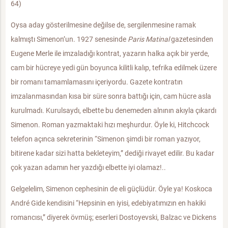
64)
Oysa aday gösterilmesine değilse de, sergilenmesine ramak
kalmıştı Simenon’un. 1927 senesinde
Paris Matinal
gazetesinden
Eugene Merle ile imzaladığı kontrat, yazarın halka açık bir yerde,
cam bir hücreye yedi gün boyunca kilitli kalıp, tefrika edilmek üzere
bir romanı tamamlamasını içeriyordu. Gazete kontratın
imzalanmasından kısa bir süre sonra battığı için, cam hücre asla
kurulmadı. Kurulsaydı, elbette bu denemeden alnının akıyla çıkardı
Simenon. Roman yazmaktaki hızı meşhurdur. Öyle ki, Hitchcock
telefon açınca sekreterinin “Simenon şimdi bir roman yazıyor,
bitirene kadar sizi hatta bekleteyim,” dediği rivayet edilir. Bu kadar
çok yazan adamın her yazdığı elbette iyi olamaz!..
Gelgelelim, Simenon cephesinin de eli güçlüdür. Öyle ya! Koskoca
André Gide kendisini “Hepsinin en iyisi, edebiyatımızın en hakiki
romancısı,” diyerek övmüş; eserleri Dostoyevski, Balzac ve Dickens