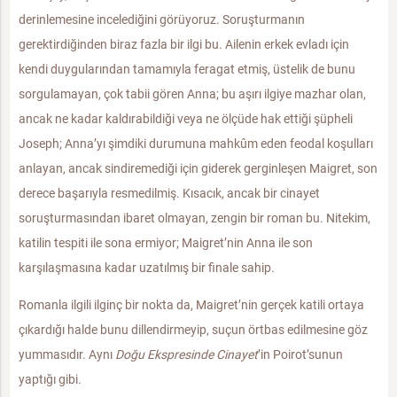
derinlemesine incelediğini görüyoruz. Soruşturmanın
gerektirdiğinden biraz fazla bir ilgi bu. Ailenin erkek evladı için
kendi duygularından tamamıyla feragat etmiş, üstelik de bunu
sorgulamayan, çok tabii gören Anna; bu aşırı ilgiye mazhar olan,
ancak ne kadar kaldırabildiği veya ne ölçüde hak ettiği şüpheli
Joseph; Anna’yı şimdiki durumuna mahkûm eden feodal koşulları
anlayan, ancak sindiremediği için giderek gerginleşen Maigret, son
derece başarıyla resmedilmiş. Kısacık, ancak bir cinayet
soruşturmasından ibaret olmayan, zengin bir roman bu. Nitekim,
katilin tespiti ile sona ermiyor; Maigret’nin Anna ile son
karşılaşmasına kadar uzatılmış bir finale sahip.
Romanla ilgili ilginç bir nokta da, Maigret’nin gerçek katili ortaya
çıkardığı halde bunu dillendirmeyip, suçun örtbas edilmesine göz
yummasıdır. Aynı
Doğu Ekspresinde Cinayet
’in Poirot’sunun
yaptığı gibi.