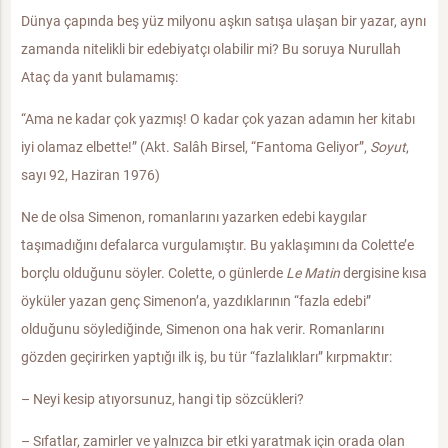
Dünya çapında beş yüz milyonu aşkın satışa ulaşan bir yazar, aynı
zamanda nitelikli bir edebiyatçı olabilir mi? Bu soruya Nurullah
Ataç da yanıt bulamamış:
“Ama ne kadar çok yazmış! O kadar çok yazan adamın her kitabı
iyi olamaz elbette!” (Akt. Salâh Birsel, “Fantoma Geliyor”,
Soyut
,
sayı 92, Haziran 1976)
Ne de olsa Simenon, romanlarını yazarken edebi kaygılar
taşımadığını defalarca vurgulamıştır. Bu yaklaşımını da Colette’e
borçlu olduğunu söyler. Colette, o günlerde
Le Matin
dergisine kısa
öyküler yazan genç Simenon’a, yazdıklarının “fazla edebi”
olduğunu söylediğinde, Simenon ona hak verir. Romanlarını
gözden geçirirken yaptığı ilk iş, bu tür “fazlalıkları” kırpmaktır:
– Neyi kesip atıyorsunuz, hangi tip sözcükleri?
– Sıfatlar, zamirler ve yalnızca bir etki yaratmak için orada olan