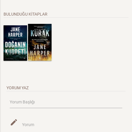
BULUNDUĞU KİTAPLAR
YORUM YAZ
Yorum Başlığı
mode_edit
Yorum