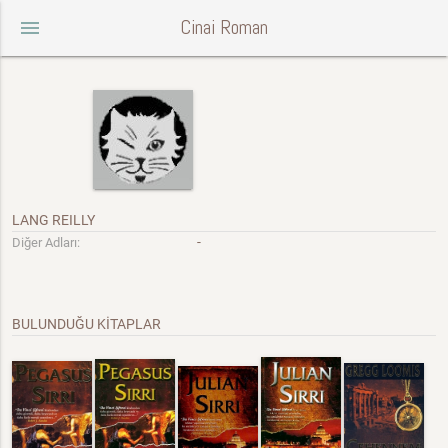
Cinai Roman
menu
LANG REILLY
-
Diğer Adları:
BULUNDUĞU KİTAPLAR