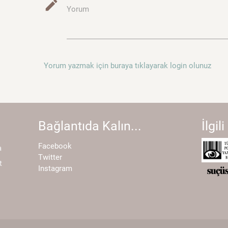
mode_edit
Yorum
Yorum yazmak için buraya tıklayarak login olunuz
Bağlantıda Kalın...
İlgili
Facebook
a
Twitter
t
Instagram