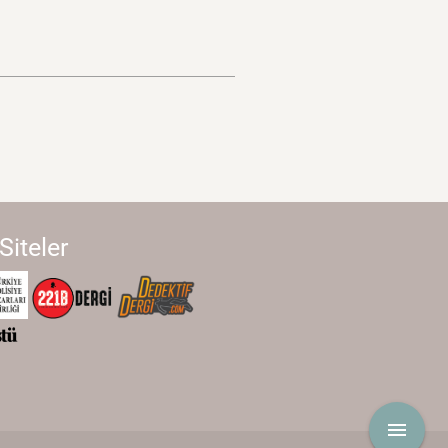
 Siteler
menu