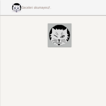
ccccci Geceleri okumayınız!..