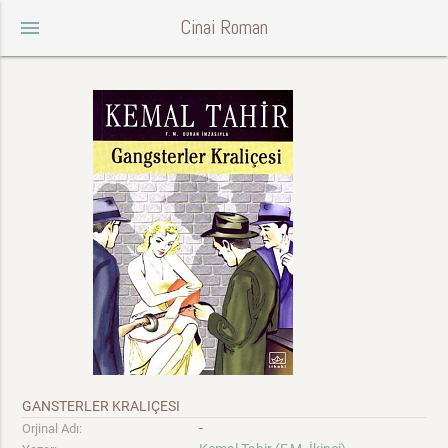
Cinai Roman
menu
GANSTERLER KRALIÇESI
-
Orjinal Adı: