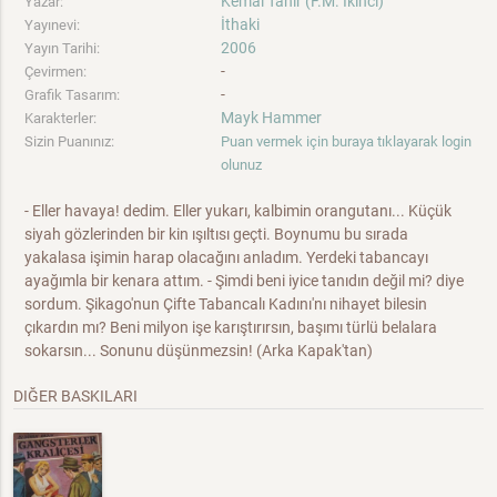
Kemal Tahir (F.M. İkinci)
Yazar:
İthaki
Yayınevi:
2006
Yayın Tarihi:
-
Çevirmen:
-
Grafik Tasarım:
Mayk Hammer
Karakterler:
Sizin Puanınız:
Puan vermek için buraya tıklayarak login
olunuz
- Eller havaya! dedim. Eller yukarı, kalbimin orangutanı... Küçük
siyah gözlerinden bir kin ışıltısı geçti. Boynumu bu sırada
yakalasa işimin harap olacağını anladım. Yerdeki tabancayı
ayağımla bir kenara attım. - Şimdi beni iyice tanıdın değil mi? diye
sordum. Şikago'nun Çifte Tabancalı Kadını'nı nihayet bilesin
çıkardın mı? Beni milyon işe karıştırırsın, başımı türlü belalara
sokarsın... Sonunu düşünmezsin! (Arka Kapak'tan)
DIĞER BASKILARI