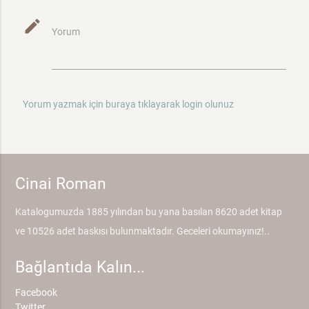
mode_edit
Yorum
Yorum yazmak için buraya tıklayarak login olunuz
Cinai Roman
Katalogumuzda 1885 yılından bu yana basılan 8620 adet kitap
ve 10526 adet baskısı bulunmaktadır. Geceleri okumayınız!..
Bağlantıda Kalın...
Facebook
Twitter