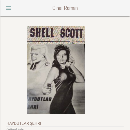
Cinai Roman
menu
HAYDUTLAR ŞEHRI
-
Orjinal Adı: