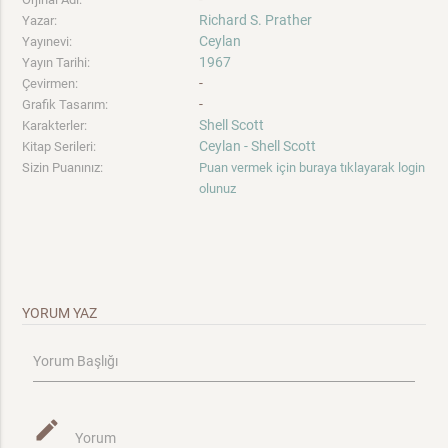
Richard S. Prather
Yazar:
Ceylan
Yayınevi:
1967
Yayın Tarihi:
-
Çevirmen:
-
Grafik Tasarım:
Shell Scott
Karakterler:
Ceylan - Shell Scott
Kitap Serileri:
Sizin Puanınız:
Puan vermek için buraya tıklayarak login
olunuz
YORUM YAZ
Yorum Başlığı
mode_edit
Yorum