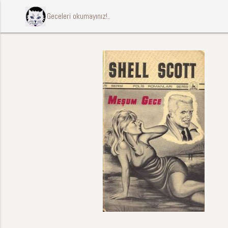
ccccci Geceleri okumayınız!..