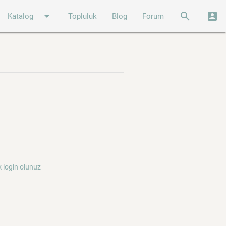
arrow_drop_down
search
account_box
Katalog
Topluluk
Blog
Forum
 login olunuz