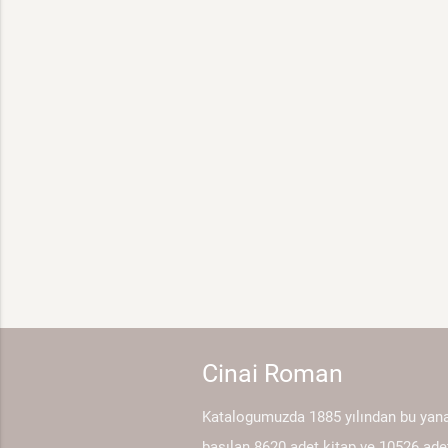
Cinai Roman
Katalogumuzda 1885 yılından bu yan
basılan 8620 adet kitap ve 10526 ade