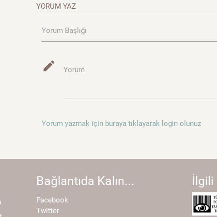
YORUM YAZ
Yorum Başlığı
mode_edit
Yorum
Yorum yazmak için buraya tıklayarak login olunuz
Bağlantıda Kalın...
İlgili
Facebook
a
Twitter
t