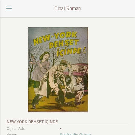
Cinai Roman
menu
NEW YORK DEHŞET İÇINDE
-
Orjinal Adı:
Seyfeddin Orhan
Yazar: