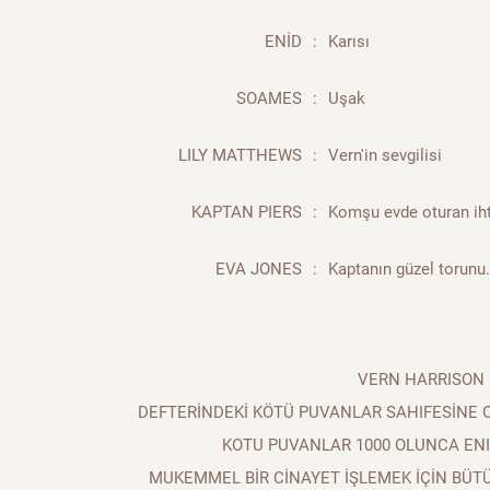
ENİD
:
Karısı
SOAMES
:
Uşak
LILY MATTHEWS
:
Vern'in sevgilisi
KAPTAN PIERS
:
Komşu evde oturan iht
EVA JONES
:
Kaptanın güzel torunu.
VERN HARRISON
DEFTERİNDEKİ KÖTÜ PUVANLAR SAHIFESİNE 
KOTU PUVANLAR 1000 OLUNCA ENI
MUKEMMEL BİR CİNAYET İŞLEMEK İÇİN BÜT