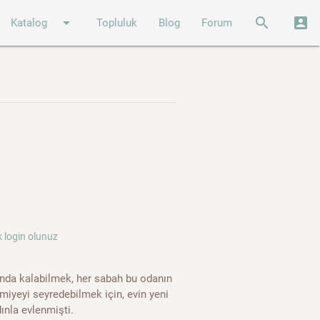
arrow_drop_down
search
account_box
Katalog
Topluluk
Blog
Forum
 login olunuz
nda kalabilmek, her sabah bu odanın
iyeyi seyredebilmek için, evin yeni
ınla evlenmişti.