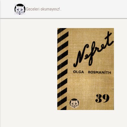
ccccci Geceleri okumayınız!..