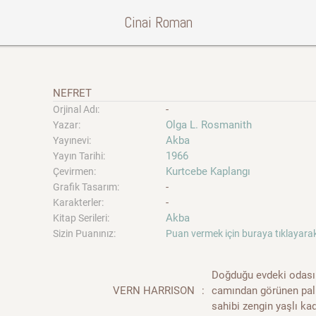
Cinai Roman
NEFRET
-
Orjinal Adı:
Olga L. Rosmanith
Yazar:
Akba
Yayınevi:
1966
Yayın Tarihi:
Kurtcebe Kaplangı
Çevirmen:
-
Grafik Tasarım:
-
Karakterler:
Akba
Kitap Serileri:
Sizin Puanınız:
Puan vermek için buraya tıklayarak
Doğduğu evdeki odası
VERN HARRISON
:
camından görünen palm
sahibi zengin yaşlı kad