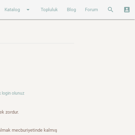
arrow_drop_down
search
account_box
Katalog
Topluluk
Blog
Forum
 login olunuz
ek zordur.
almak mecburiyetinde kalmış