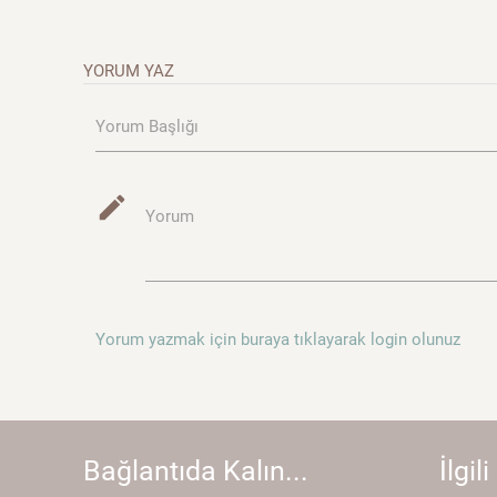
YORUM YAZ
Yorum Başlığı
mode_edit
Yorum
Yorum yazmak için buraya tıklayarak login olunuz
Bağlantıda Kalın...
İlgili