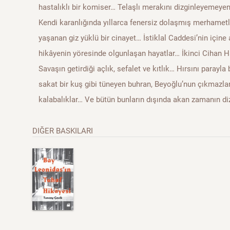
hastalıklı bir komiser… Telaşlı merakını dizginleyemey
Kendi karanlığında yıllarca fenersiz dolaşmış merhametl
yaşanan giz yüklü bir cinayet… İstiklal Caddesi’nin içine
hikâyenin yöresinde olgunlaşan hayatlar… İkinci Cihan H
Savaşın getirdiği açlık, sefalet ve kıtlık… Hırsını parayla b
sakat bir kuş gibi tüneyen buhran, Beyoğlu’nun çıkmazla
kalabalıklar… Ve bütün bunların dışında akan zamanın di
DIĞER BASKILARI