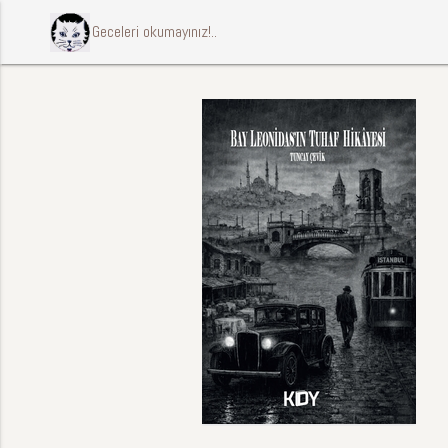
ccccci Geceleri okumayınız!..