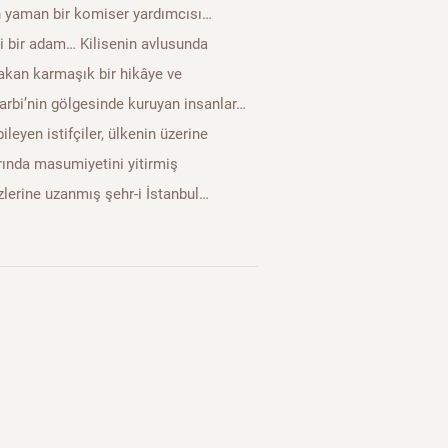
en yaman bir komiser yardımcısı…
i bir adam… Kilisenin avlusunda
 akan karmaşık bir hikâye ve
arbi’nin gölgesinde kuruyan insanlar…
ileyen istifçiler, ülkenin üzerine
rında masumiyetini yitirmiş
zlerine uzanmış şehr-i İstanbul…