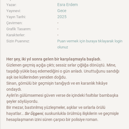
Esra Erdem
Yazar:
Gece
Yayınevi:
2025
Yayın Tarihi:
-
Çevirmen:
-
Grafik Tasarım:
-
Karakterler:
Sizin Puanınız:
Puan vermek için buraya tıklayarak login
olunuz
Her şey, iki yıl sonra gelen bir karşılaşmayla başladı.
Gizlenen geçmiş açığa çıktı; sessiz sırlar çığlığa dönüştü. Mine,
taşıdığı yükle baş edemediğini o gün anladı. Unuttuğunu sandığı
aşk ise küllerinden yeniden doğdu.
Sinan, gömülü bir geçmişin tanığıydı ve en karanlık hikâye
ondaydı.
Aylin’in gülümsemesi güven verse de içindeki fısıltılar bambaşka
şeyler söylüyordu.
Bir mezar, bastırılmış yüzleşmeler, aşklar ve sırlarla örülü
hayatlar…
Sır Üçgeni
, suskunlukla örülmüş ilişkilerin ve geçmişle
hesaplaşmanın izini süren çarpıcı bir polisiye roman.