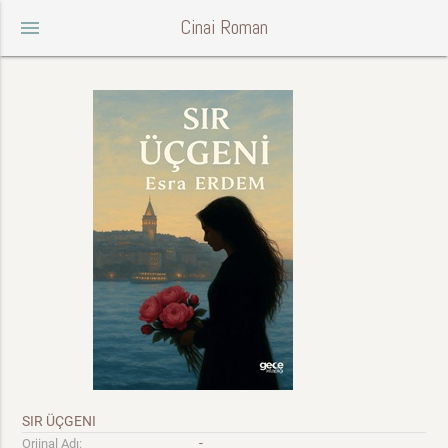
Cinai Roman
menu
SIR ÜÇGENI
-
Orjinal Adı: