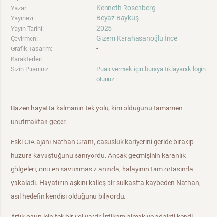
Kenneth Rosenberg
Yazar:
Beyaz Baykuş
Yayınevi:
2025
Yayın Tarihi:
Gizem Karahasanoğlu İnce
Çevirmen:
-
Grafik Tasarım:
-
Karakterler:
Sizin Puanınız:
Puan vermek için buraya tıklayarak login
olunuz
Bazen hayatta kalmanın tek yolu, kim olduğunu tamamen
unutmaktan geçer.
Eski CIA ajanı Nathan Grant, casusluk kariyerini geride bırakıp
huzura kavuştuğunu sanıyordu. Ancak geçmişinin karanlık
gölgeleri, onu en savunmasız anında, balayının tam ortasında
yakaladı. Hayatının aşkını kalleş bir suikastta kaybeden Nathan,
asıl hedefin kendisi olduğunu biliyordu.
Artık onun için tek bir yol vardı: İntikam almak ve adaleti kendi