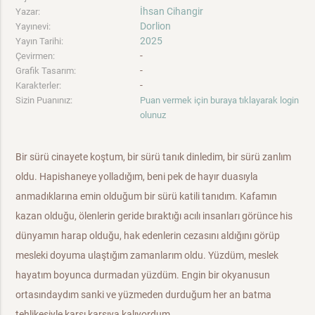
İhsan Cihangir
Yazar:
Dorlion
Yayınevi:
2025
Yayın Tarihi:
-
Çevirmen:
-
Grafik Tasarım:
-
Karakterler:
Sizin Puanınız:
Puan vermek için buraya tıklayarak login
olunuz
Bir sürü cinayete koştum, bir sürü tanık dinledim, bir sürü zanlım
oldu. Hapishaneye yolladığım, beni pek de hayır duasıyla
anmadıklarına emin olduğum bir sürü katili tanıdım. Kafamın
kazan olduğu, ölenlerin geride bıraktığı acılı insanları görünce his
dünyamın harap olduğu, hak edenlerin cezasını aldığını görüp
mesleki doyuma ulaştığım zamanlarım oldu. Yüzdüm, meslek
hayatım boyunca durmadan yüzdüm. Engin bir okyanusun
ortasındaydım sanki ve yüzmeden durduğum her an batma
tehlikesiyle karşı karşıya kalıyordum.