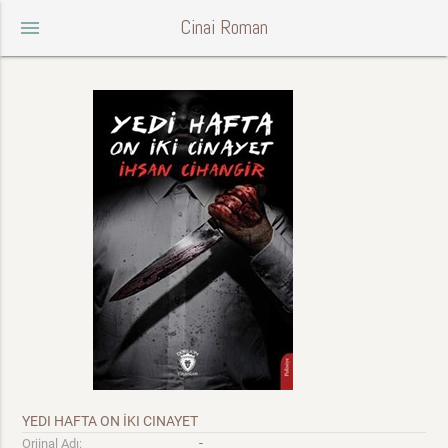
Cinai Roman
menu
YEDI HAFTA ON İKI CINAYET
-
Orjinal Adı: