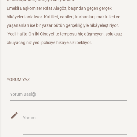
Emekli Başkomiser Rıfat Alagöz, başından geçen gerçek
hikâyeleri anlatıyor. Katilleri, canileri, kurbanları, maktulleri ve
yaşananları ise bir yazar bütün gerçekliğiyle hikâyeleştiriyor.
‘Yedi Hafta On İki Cinayet’te temposu hiç düşmeyen, soluksuz
okuyacağınız yedi polisiye hikâye sizi bekliyor.
YORUM YAZ
Yorum Başlığı
mode_edit
Yorum