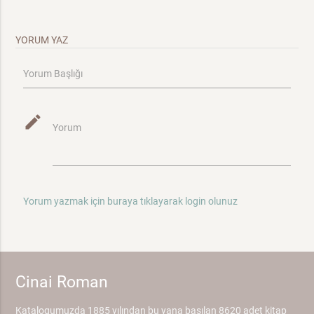
YORUM YAZ
Yorum Başlığı
mode_edit
Yorum
Yorum yazmak için buraya tıklayarak login olunuz
Cinai Roman
Katalogumuzda 1885 yılından bu yana basılan 8620 adet kitap