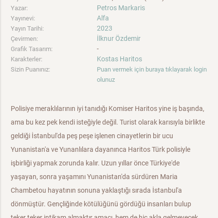
Petros Markaris
Yazar:
Alfa
Yayınevi:
2023
Yayın Tarihi:
İlknur Özdemir
Çevirmen:
-
Grafik Tasarım:
Kostas Haritos
Karakterler:
Sizin Puanınız:
Puan vermek için buraya tıklayarak login
olunuz
Polisiye meraklılarının iyi tanıdığı Komiser Haritos yine iş başında,
ama bu kez pek kendi isteğiyle değil. Turist olarak karısıyla birlikte
geldiği İstanbul'da peş peşe işlenen cinayetlerin bir ucu
Yunanistan'a ve Yunanlılara dayanınca Haritos Türk polisiyle
işbirliği yapmak zorunda kalır. Uzun yıllar önce Türkiye'de
yaşayan, sonra yaşamını Yunanistan'da sürdüren Maria
Chambetou hayatının sonuna yaklaştığı sırada İstanbul'a
dönmüştür. Gençliğinde kötülüğünü gördüğü insanları bulup
teker teker intikam almaktır amacı, hem de hiç akla gelmeyecek