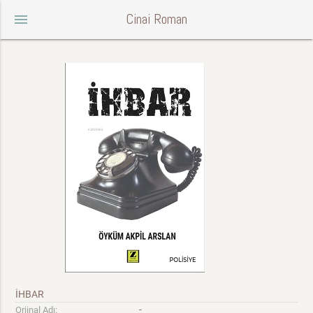
Cinai Roman
menu
İHBAR
-
Orjinal Adı: