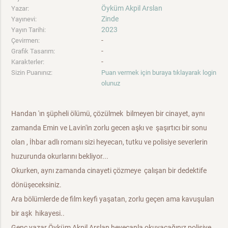
Öyküm Akpil Arslan
Yazar:
Zinde
Yayınevi:
2023
Yayın Tarihi:
-
Çevirmen:
-
Grafik Tasarım:
-
Karakterler:
Sizin Puanınız:
Puan vermek için buraya tıklayarak login
olunuz
Handan 'ın şüpheli ölümü, çözülmek bilmeyen bir cinayet, aynı
zamanda Emin ve Lavin'in zorlu gecen aşkı ve şaşırtıcı bir sonu
olan , İhbar adlı romanı sizi heyecan, tutku ve polisiye severlerin
huzurunda okurlarını bekliyor...
Okurken, aynı zamanda cinayeti çözmeye çalışan bir dedektife
dönüşeceksiniz.
Ara bölümlerde de film keyfi yaşatan, zorlu geçen ama kavuşulan
bir aşk hikayesi..
Genç yazar Öyküm Akpil Arslan heyecanla okuyacağınız polisiye