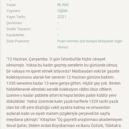
M.Akil
Yazar:
Oğlak
Yayınevi:
2021
Yayın Tarihi:
-
Çevirmen:
-
Grafik Tasarım:
-
Karakterler:
Sizin Puanınız:
Puan vermek için buraya tıklayarak login
olunuz
"12 Haziran, Çarşamba. O gün İstanbul'da hiçbir cinayet
olmamıştı. Yoksa bu kadın geçmiş senelerin bu gününde olmuş
bir vakaya mı işaret etmek istiyordu? Matbaadan eski bir gazete
koleksiyonunu alarak her senenin 12 Haziran gününe baktım.
1330 senesine kadar 13 sene geriye gittim. Hiçbir şey yok. Birden
hiddetlenerek elimdeki senelik koleksiyon cildini öbür ciltlerin
üzerine o kadar şiddetle attım ki hepsi birden paldır küldür yere
döküldüler. Yalnız üzerinde kalın yazılı harflerle 1329 tarihi yazılı
olan bir cilt yere düştüğü vakit ayakta kalmış ve ortasından
açılarak kalın ve siyah matem çizgileriyle çerçeveli bir sayfa
meydana çıkmıştı." Kitaptan "Üç gayretli araştırmacı akademisyen
Seval Şahin, Didem Ardalı Büyükarman ve Banu Öztürk, Tübitak'a